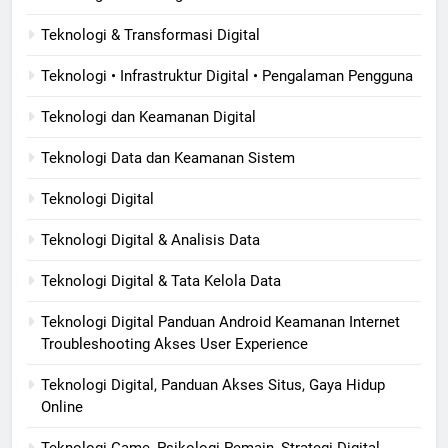
Teknologi & Transformasi Digital
Teknologi • Infrastruktur Digital • Pengalaman Pengguna
Teknologi dan Keamanan Digital
Teknologi Data dan Keamanan Sistem
Teknologi Digital
Teknologi Digital & Analisis Data
Teknologi Digital & Tata Kelola Data
Teknologi Digital Panduan Android Keamanan Internet
Troubleshooting Akses User Experience
Teknologi Digital, Panduan Akses Situs, Gaya Hidup
Online
Teknologi Game, Psikologi Pemain, Strategi Digital