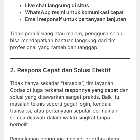
Live chat langsung di situs
WhatsApp resmi untuk komunikasi cepat
Email responsif untuk pertanyaan lanjutan
Tidak peduli siang atau malam, pengguna selalu
bisa mendapatkan bantuan langsung dari tim
profesional yang ramah dan tanggap.
2.
Respons Cepat dan Solusi Efektif
Tidak hanya sekadar “tersedia”, tim layanan
Corlaslot juga terkenal
responnya yang cepat
dan
solusi yang ditawarkan sangat praktis. Baik itu
masalah teknis seperti gagal login, kendala
transaksi, atau pertanyaan seputar permainan—
semua dijawab dalam waktu singkat tanpa
berbelit.
Pengalaman pengguna menjadi prioritas utama