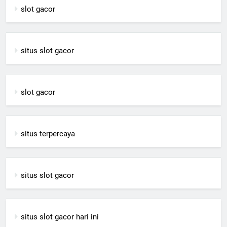
slot gacor
situs slot gacor
slot gacor
situs terpercaya
situs slot gacor
situs slot gacor hari ini