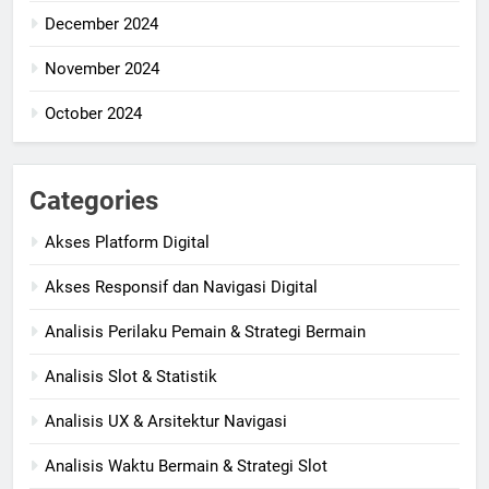
December 2024
November 2024
October 2024
Categories
Akses Platform Digital
Akses Responsif dan Navigasi Digital
Analisis Perilaku Pemain & Strategi Bermain
Analisis Slot & Statistik
Analisis UX & Arsitektur Navigasi
Analisis Waktu Bermain & Strategi Slot