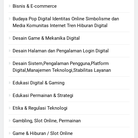
Bisnis & E-commerce
Budaya Pop Digital Identitas Online Simbolisme dan
Media Komunitas Internet Tren Hiburan Digital
Desain Game & Mekanika Digital
Desain Halaman dan Pengalaman Login Digital
Desain Sistem,Pengalaman Pengguna,Platform
Digital,Manajemen Teknologi,Stabilitas Layanan
Edukasi Digital & Gaming
Edukasi Permainan & Strategi
Etika & Regulasi Teknologi
Gambling, Slot Online, Permainan
Game & Hiburan / Slot Online