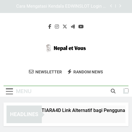
Skip
Login Edwinslot Lewat Safari untuk Pengguna
to
iPhone dengan Akses Lebih Aman
content
Tips Memilih Browser yang Tepat untuk Login
Lebah4D
Mengenal Fungsi TIARA4D Link Alternatif bagi
Pengguna
Cara Mengatasi Kendala EDWINSLOT Login di
Berbagai Perangkat
Login Edwinslot Lewat Safari untuk Pengguna
iPhone dengan Akses Lebih Aman
Nepal Et Vous
Jelajahi Keindahan Nepal Dengan Panduan
Tips Memilih Browser yang Tepat untuk Login
NEWSLETTER
RANDOM NEWS
Lebah4D
Dari Nepal Et Vous.
MENU
ngenal Fungsi TIARA4D Link Alternatif bagi Pengguna
HEADLINES
Weeks Ago