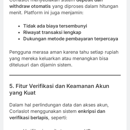
withdraw otomatis
yang diproses dalam hitungan
menit. Platform ini juga menjamin:
Tidak ada biaya tersembunyi
Riwayat transaksi lengkap
Dukungan metode pembayaran terpercaya
Pengguna merasa aman karena tahu setiap rupiah
yang mereka keluarkan atau menangkan bisa
ditelusuri dan dijamin sistem.
5.
Fitur Verifikasi dan Keamanan Akun
yang Kuat
Dalam hal perlindungan data dan akses akun,
Corlaslot menggunakan sistem
enkripsi dan
verifikasi berlapis
, seperti: