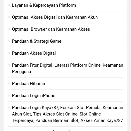
Layanan & Kepercayaan Platform
Optimasi Akses Digital dan Keamanan Akun
Optimasi Browser dan Keamanan Akses
Panduan & Strategi Game
Panduan Akses Digital
Panduan Fitur Digital, Literasi Platform Online, Keamanan
Pengguna
Panduan Hiburan
Panduan Login iPhone
Panduan Login Kaya787, Edukasi Slot Pemula, Keamanan
Akun Slot, Tips Akses Slot Online, Slot Online
Terpercaya, Panduan Bermain Slot, Akses Aman Kaya787