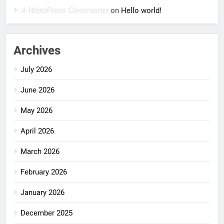
A WordPress Commenter
on
Hello world!
Archives
July 2026
June 2026
May 2026
April 2026
March 2026
February 2026
January 2026
December 2025