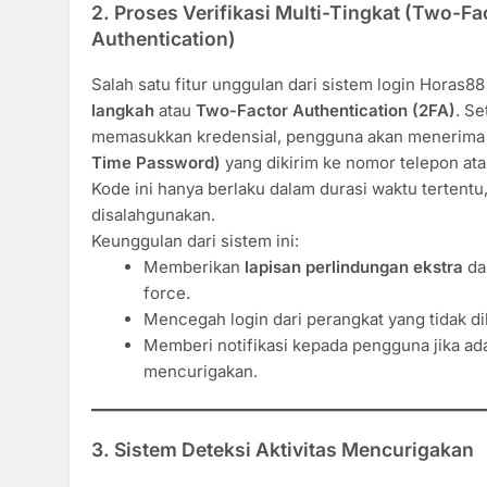
2. Proses Verifikasi Multi-Tingkat (Two-Fa
Authentication)
Salah satu fitur unggulan dari sistem login Horas8
langkah
atau
Two-Factor Authentication (2FA)
. Se
memasukkan kredensial, pengguna akan menerim
Time Password)
yang dikirim ke nomor telepon atau
Kode ini hanya berlaku dalam durasi waktu tertentu,
disalahgunakan.
Keunggulan dari sistem ini:
Memberikan
lapisan perlindungan ekstra
dar
force.
Mencegah login dari perangkat yang tidak di
Memberi notifikasi kepada pengguna jika ad
mencurigakan.
3. Sistem Deteksi Aktivitas Mencurigakan