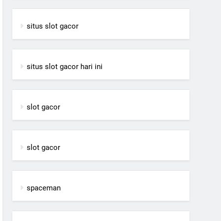
situs slot gacor
situs slot gacor hari ini
slot gacor
slot gacor
spaceman