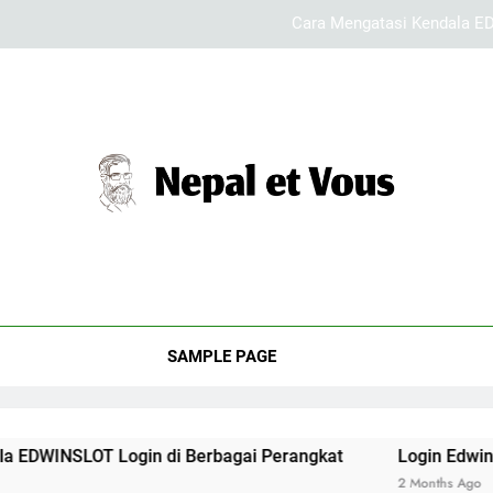
Cara Mengatasi Kendala ED
Login Edwinslot Lewat Safari untuk Pen
Tips Memilih Br
Mengenal Fungsi 
Cara Mengatasi Kendala ED
Login Edwinslot Lewat Safari untuk Pen
al Et Vous
Keindahan Nepal Dengan Panduan Dari Nepal Et Vous.
Tips Memilih Br
SAMPLE PAGE
T Login di Berbagai Perangkat
Login Edwinslot Lewat 
2 Months Ago