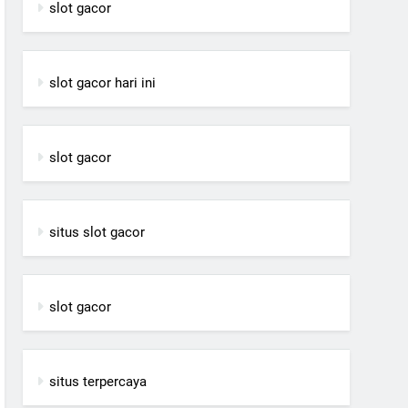
slot gacor
slot gacor hari ini
slot gacor
situs slot gacor
slot gacor
situs terpercaya