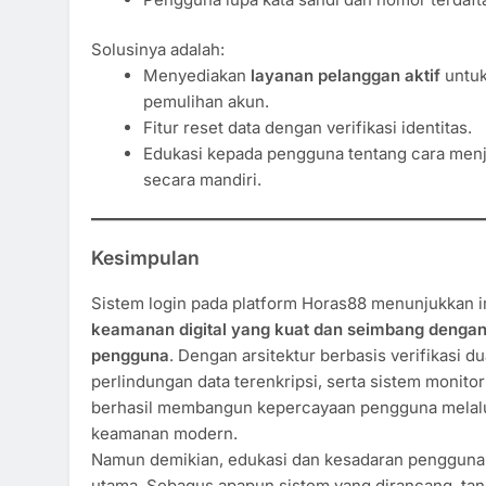
Solusinya adalah:
Menyediakan
layanan pelanggan aktif
untuk
pemulihan akun.
Fitur reset data dengan verifikasi identitas.
Edukasi kepada pengguna tentang cara men
secara mandiri.
Kesimpulan
Sistem login pada platform Horas88 menunjukkan 
keamanan digital yang kuat dan seimbang deng
pengguna
. Dengan arsitektur berbasis verifikasi d
perlindungan data terenkripsi, serta sistem monitor
berhasil membangun kepercayaan pengguna melal
keamanan modern.
Namun demikian, edukasi dan kesadaran pengguna 
utama. Sebagus apapun sistem yang dirancang, ta