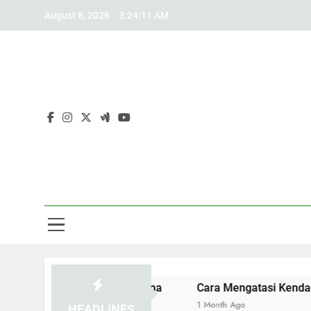
Skip
August 8, 2026
3:24:12 AM
to
content
Nep
Jelajahi 
natif bagi Pengguna
Cara Mengatasi Kendala EDWINSLO
1 Month Ago
HEADLINES