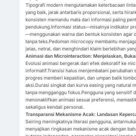
Tipografi modern mengutamakan keterbacaan linta
yang baik, jarak antarbaris proporsional, serta hira
konsisten memandu mata dari informasi paling pent
pendukung.Informasi status—misalnya indikator pr
—menggunakan warna dan bentuk konsisten agar da
tanpa teks.Pedoman microcopy membantu menjaga
jelas, netral, dan menghindari klaim berlebihan ya
Animasi dan Microinteraction: Menjelaskan, Bu
Evolusi animasi bergerak dari efek dekoratif ke mic
informatif.Transisi halus menjembatani perubahan st
progres memberi kepastian, dan umpan balik tomb
aksi.Durasi singkat dan kurva easing yang natural m
tanpa mengganggu fokus.Pengguna yang sensitif d
menonaktifkan animasi sesuai preferensi, memast
sekaligus kendali personal.
Transparansi Mekanisme Acak: Landasan Keper
Seiring meningkatnya literasi pengguna, antarmuka
menyajikan ringkasan mekanisme acak dengan baha