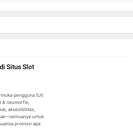
i Situs Slot
armuka pengguna (UI)
at & neumorfik,
at, aksesibilitas,
 acak—semuanya untuk
 nuansa promosi apa