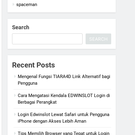
spaceman
Search
SEARCH
Recent Posts
Mengenal Fungsi TIARA4D Link Alternatif bagi
Pengguna
Cara Mengatasi Kendala EDWINSLOT Login di
Berbagai Perangkat
Login Edwinslot Lewat Safari untuk Pengguna
iPhone dengan Akses Lebih Aman
Tips Memilih Browser yang Tepat untuk Login