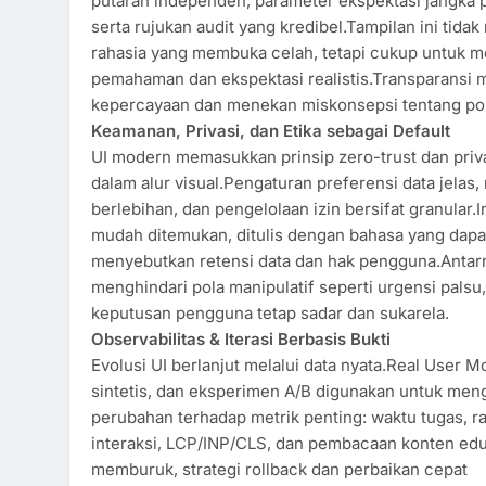
putaran independen, parameter ekspektasi jangka 
serta rujukan audit yang kredibel.Tampilan ini tid
rahasia yang membuka celah, tetapi cukup untuk
pemahaman dan ekspektasi realistis.Transparansi
kepercayaan dan menekan miskonsepsi tentang pol
Keamanan, Privasi, dan Etika sebagai Default
UI modern memasukkan prinsip zero-trust dan priv
dalam alur visual.Pengaturan preferensi data jelas, n
berlebihan, dan pengelolaan izin bersifat granular.
mudah ditemukan, ditulis dengan bahasa yang dapat
menyebutkan retensi data dan hak pengguna.Antar
menghindari pola manipulatif seperti urgensi pals
keputusan pengguna tetap sadar dan sukarela.
Observabilitas & Iterasi Berbasis Bukti
Evolusi UI berlanjut melalui data nyata.Real User Mo
sintetis, dan eksperimen A/B digunakan untuk men
perubahan terhadap metrik penting: waktu tugas, r
interaksi, LCP/INP/CLS, dan pembacaan konten eduka
memburuk, strategi rollback dan perbaikan cepat