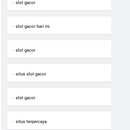
slot gacor
slot gacor hari ini
slot gacor
situs slot gacor
slot gacor
situs terpercaya