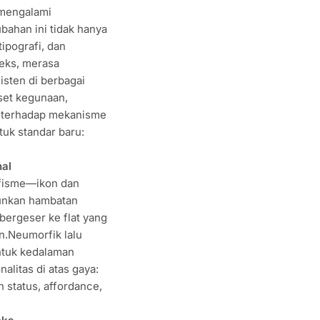
 mengalami
bahan ini tidak hanya
tipografi, dan
eks, merasa
sten di berbagai
iset kegunaan,
i terhadap mekanisme
tuk standar baru:
nal
fisme—ikon dan
unkan hambatan
 bergeser ke flat yang
n.Neumorfik lalu
ntuk kedalaman
litas di atas gaya:
n status, affordance,