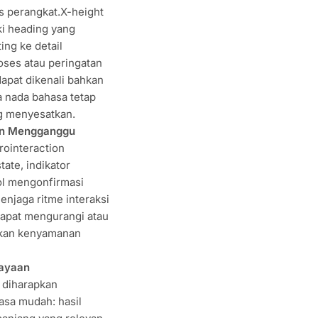
s perangkat.X-height
rki heading yang
ing ke detail
oses atau peringatan
pat dikenali bahkan
 nada bahasa tetap
ng menyesatkan.
kan Mengganggu
rointeraction
ate, indikator
ol mengonfirmasi
enjaga ritme interaksi
apat mengurangi atau
ikan kenyamanan
cayaan
 diharapkan
sa mudah: hasil