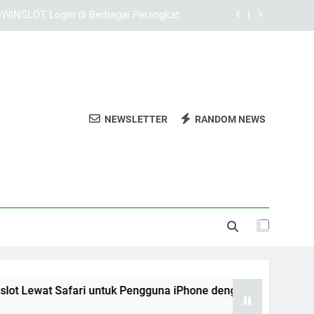
WINSLOT Login di Berbagai Perangkat
gguna iPhone dengan Akses Lebih Aman
owser yang Tepat untuk Login Lebah4D
TIARA4D Link Alternatif bagi Pengguna
NEWSLETTER
RANDOM NEWS
WINSLOT Login di Berbagai Perangkat
gguna iPhone dengan Akses Lebih Aman
owser yang Tepat untuk Login Lebah4D
Safari untuk Pengguna iPhone dengan Akses Lebih Aman