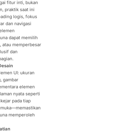
i fitur inti, bukan
praktik saat ini
ding logis, fokus
ar dan navigasi
 elemen
una dapat memilih
), atau memperbesar
lusif dan
agian.
Desain
elemen UI: ukuran
g, gambar
sementara elemen
laman nyata seperti
kejar pada tiap
antarmuka—memastikan
gguna memperoleh
atian