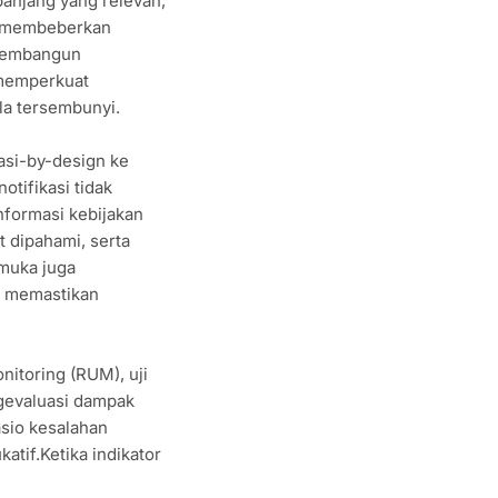
panjang yang relevan,
ak membeberkan
 membangun
 memperkuat
a tersembunyi.
asi-by-design ke
otifikasi tidak
Informasi kebijakan
 dipahami, serta
muka juga
u, memastikan
nitoring (RUM), uji
gevaluasi dampak
asio kesalahan
tif.Ketika indikator