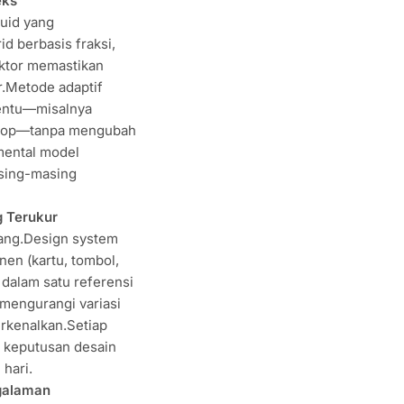
eks
luid yang
id berbasis fraksi,
ektor memastikan
r.Metode adaptif
tentu—misalnya
sktop—tanpa mengubah
 mental model
sing-masing
g Terukur
lang.Design system
en (kartu, tombol,
) dalam satu referensi
 mengurangi variasi
erkenalkan.Setiap
n keputusan desain
hari.
ngalaman