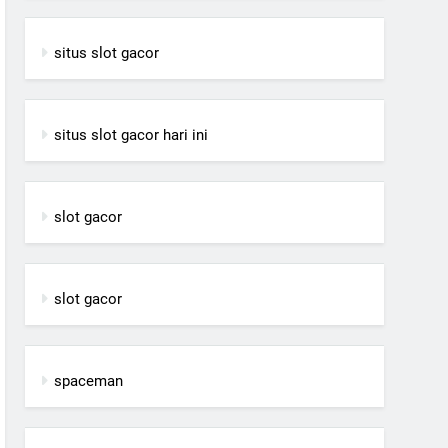
situs slot gacor
situs slot gacor hari ini
slot gacor
slot gacor
spaceman