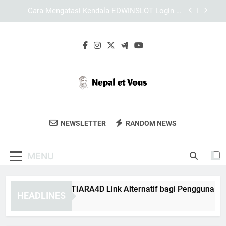
Skip
Login Edwinslot Lewat Safari untuk Pengguna
to
iPhone dengan Akses Lebih Aman
content
Tips Memilih Browser yang Tepat untuk Login
Lebah4D
Mengenal Fungsi TIARA4D Link Alternatif bagi
Pengguna
Cara Mengatasi Kendala EDWINSLOT Login di
Berbagai Perangkat
Login Edwinslot Lewat Safari untuk Pengguna
iPhone dengan Akses Lebih Aman
Nepal Et Vous
Jelajahi Keindahan Nepal Dengan Panduan
Tips Memilih Browser yang Tepat untuk Login
NEWSLETTER
RANDOM NEWS
Lebah4D
Dari Nepal Et Vous.
MENU
ngenal Fungsi TIARA4D Link Alternatif bagi Pengguna
HEADLINES
Weeks Ago