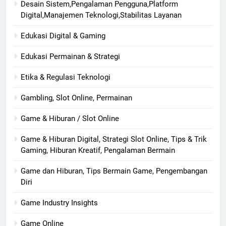
Desain Sistem,Pengalaman Pengguna,Platform
Digital,Manajemen Teknologi,Stabilitas Layanan
Edukasi Digital & Gaming
Edukasi Permainan & Strategi
Etika & Regulasi Teknologi
Gambling, Slot Online, Permainan
Game & Hiburan / Slot Online
Game & Hiburan Digital, Strategi Slot Online, Tips & Trik
Gaming, Hiburan Kreatif, Pengalaman Bermain
Game dan Hiburan, Tips Bermain Game, Pengembangan
Diri
Game Industry Insights
Game Online