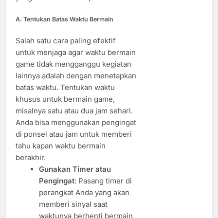
A. Tentukan Batas Waktu Bermain
Salah satu cara paling efektif
untuk menjaga agar waktu bermain
game tidak mengganggu kegiatan
lainnya adalah dengan menetapkan
batas waktu. Tentukan waktu
khusus untuk bermain game,
misalnya satu atau dua jam sehari.
Anda bisa menggunakan pengingat
di ponsel atau jam untuk memberi
tahu kapan waktu bermain
berakhir.
Gunakan Timer atau
Pengingat
: Pasang timer di
perangkat Anda yang akan
memberi sinyal saat
waktunya berhenti bermain.