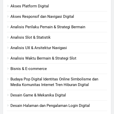
Akses Platform Digital
Akses Responsif dan Navigasi Digital
Analisis Perilaku Pemain & Strategi Bermain
Analisis Slot & Statistik
Analisis UX & Arsitektur Navigasi
Analisis Waktu Bermain & Strategi Slot
Bisnis & E-commerce
Budaya Pop Digital Identitas Online Simbolisme dan
Media Komunitas Internet Tren Hiburan Digital
Desain Game & Mekanika Digital
Desain Halaman dan Pengalaman Login Digital