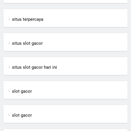
situs terpercaya
situs slot gacor
situs slot gacor hari ini
slot gacor
slot gacor