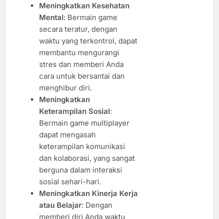
Meningkatkan Kesehatan
Mental
: Bermain game
secara teratur, dengan
waktu yang terkontrol, dapat
membantu mengurangi
stres dan memberi Anda
cara untuk bersantai dan
menghibur diri.
Meningkatkan
Keterampilan Sosial
:
Bermain game multiplayer
dapat mengasah
keterampilan komunikasi
dan kolaborasi, yang sangat
berguna dalam interaksi
sosial sehari-hari.
Meningkatkan Kinerja Kerja
atau Belajar
: Dengan
memberi diri Anda waktu