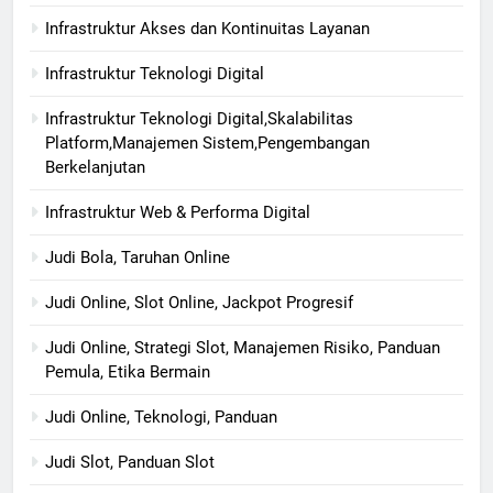
Infrastruktur Akses dan Kontinuitas Layanan
Infrastruktur Teknologi Digital
Infrastruktur Teknologi Digital,Skalabilitas
Platform,Manajemen Sistem,Pengembangan
Berkelanjutan
Infrastruktur Web & Performa Digital
Judi Bola, Taruhan Online
Judi Online, Slot Online, Jackpot Progresif
Judi Online, Strategi Slot, Manajemen Risiko, Panduan
Pemula, Etika Bermain
Judi Online, Teknologi, Panduan
Judi Slot, Panduan Slot