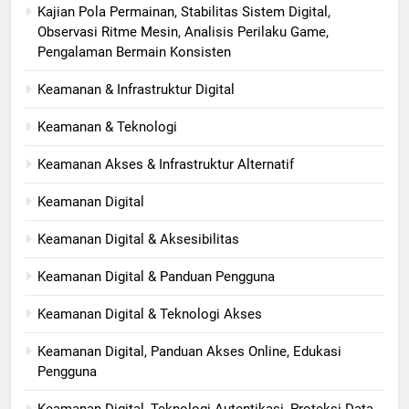
Kajian Pola Permainan, Stabilitas Sistem Digital,
Observasi Ritme Mesin, Analisis Perilaku Game,
Pengalaman Bermain Konsisten
Keamanan & Infrastruktur Digital
Keamanan & Teknologi
Keamanan Akses & Infrastruktur Alternatif
Keamanan Digital
Keamanan Digital & Aksesibilitas
Keamanan Digital & Panduan Pengguna
Keamanan Digital & Teknologi Akses
Keamanan Digital, Panduan Akses Online, Edukasi
Pengguna