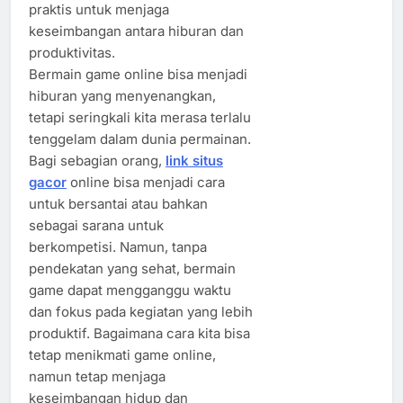
praktis untuk menjaga
keseimbangan antara hiburan dan
produktivitas.
Bermain game online bisa menjadi
hiburan yang menyenangkan,
tetapi seringkali kita merasa terlalu
tenggelam dalam dunia permainan.
Bagi sebagian orang,
link situs
gacor
online bisa menjadi cara
untuk bersantai atau bahkan
sebagai sarana untuk
berkompetisi. Namun, tanpa
pendekatan yang sehat, bermain
game dapat mengganggu waktu
dan fokus pada kegiatan yang lebih
produktif. Bagaimana cara kita bisa
tetap menikmati game online,
namun tetap menjaga
keseimbangan hidup dan