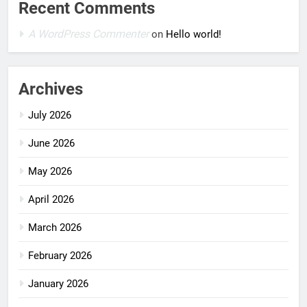
Recent Comments
A WordPress Commenter
on
Hello world!
Archives
July 2026
June 2026
May 2026
April 2026
March 2026
February 2026
January 2026