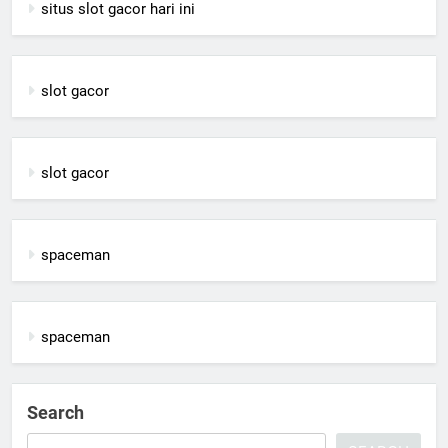
situs slot gacor hari ini
slot gacor
slot gacor
spaceman
spaceman
Search