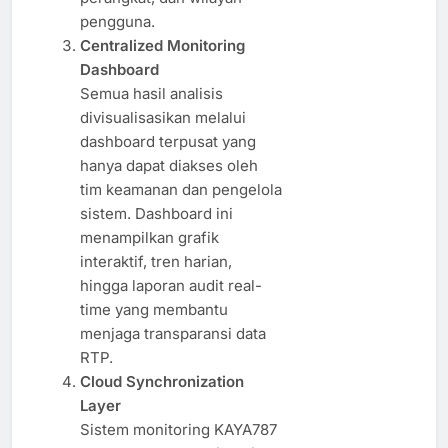
pengguna.
Centralized Monitoring
Dashboard
Semua hasil analisis
divisualisasikan melalui
dashboard terpusat yang
hanya dapat diakses oleh
tim keamanan dan pengelola
sistem. Dashboard ini
menampilkan grafik
interaktif, tren harian,
hingga laporan audit real-
time yang membantu
menjaga transparansi data
RTP.
Cloud Synchronization
Layer
Sistem monitoring KAYA787