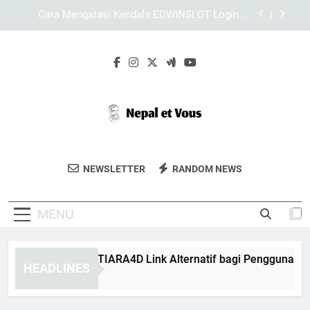
Skip
Login Edwinslot Lewat Safari untuk Pengguna
to
iPhone dengan Akses Lebih Aman
content
Tips Memilih Browser yang Tepat untuk Login
Lebah4D
Mengenal Fungsi TIARA4D Link Alternatif bagi
Pengguna
Cara Mengatasi Kendala EDWINSLOT Login di
Berbagai Perangkat
Login Edwinslot Lewat Safari untuk Pengguna
iPhone dengan Akses Lebih Aman
Nepal Et Vous
Jelajahi Keindahan Nepal Dengan Panduan
Tips Memilih Browser yang Tepat untuk Login
NEWSLETTER
RANDOM NEWS
Lebah4D
Dari Nepal Et Vous.
MENU
ngenal Fungsi TIARA4D Link Alternatif bagi Pengguna
HEADLINES
Weeks Ago