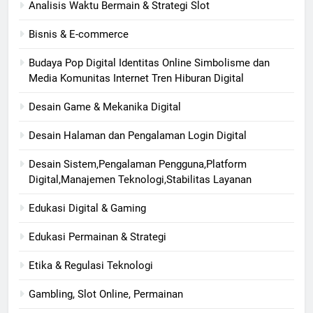
Analisis Waktu Bermain & Strategi Slot
Bisnis & E-commerce
Budaya Pop Digital Identitas Online Simbolisme dan
Media Komunitas Internet Tren Hiburan Digital
Desain Game & Mekanika Digital
Desain Halaman dan Pengalaman Login Digital
Desain Sistem,Pengalaman Pengguna,Platform
Digital,Manajemen Teknologi,Stabilitas Layanan
Edukasi Digital & Gaming
Edukasi Permainan & Strategi
Etika & Regulasi Teknologi
Gambling, Slot Online, Permainan