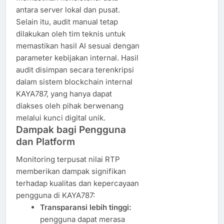
antara server lokal dan pusat.
Selain itu, audit manual tetap
dilakukan oleh tim teknis untuk
memastikan hasil AI sesuai dengan
parameter kebijakan internal. Hasil
audit disimpan secara terenkripsi
dalam sistem blockchain internal
KAYA787, yang hanya dapat
diakses oleh pihak berwenang
melalui kunci digital unik.
Dampak bagi Pengguna
dan Platform
Monitoring terpusat nilai RTP
memberikan dampak signifikan
terhadap kualitas dan kepercayaan
pengguna di KAYA787:
Transparansi lebih tinggi:
pengguna dapat merasa