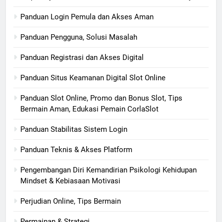
Panduan Login Pemula dan Akses Aman
Panduan Pengguna, Solusi Masalah
Panduan Registrasi dan Akses Digital
Panduan Situs Keamanan Digital Slot Online
Panduan Slot Online, Promo dan Bonus Slot, Tips
Bermain Aman, Edukasi Pemain CorlaSlot
Panduan Stabilitas Sistem Login
Panduan Teknis & Akses Platform
Pengembangan Diri Kemandirian Psikologi Kehidupan
Mindset & Kebiasaan Motivasi
Perjudian Online, Tips Bermain
Permainan & Strategi