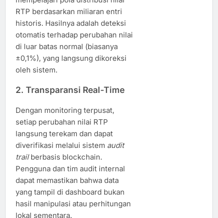
RTP berdasarkan miliaran entri
historis. Hasilnya adalah deteksi
otomatis terhadap perubahan nilai
di luar batas normal (biasanya
±0,1%), yang langsung dikoreksi
oleh sistem.
2.
Transparansi Real-Time
Dengan monitoring terpusat,
setiap perubahan nilai RTP
langsung terekam dan dapat
diverifikasi melalui sistem
audit
trail
berbasis blockchain.
Pengguna dan tim audit internal
dapat memastikan bahwa data
yang tampil di dashboard bukan
hasil manipulasi atau perhitungan
lokal sementara.