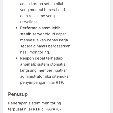
aman karena setiap nilai
yang muncul berasal dari
data real-time yang
tervalidasi.
Performa sistem lebih
stabil:
server cloud dapat
menyesuaikan beban kerja
secara dinamis berdasarkan
hasil monitoring.
Respon cepat terhadap
anomali:
sistem otomatis
langsung memperingatkan
administrator jika ditemukan
penyimpangan nilai RTP.
Penutup
Penerapan sistem
monitoring
terpusat nilai RTP
di KAYA787