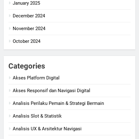
January 2025
December 2024
November 2024
October 2024
Categories
Akses Platform Digital
Akses Responsif dan Navigasi Digital
Analisis Perilaku Pemain & Strategi Bermain
Analisis Slot & Statistik
Analisis UX & Arsitektur Navigasi