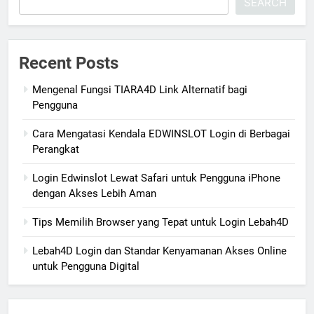
SEARCH
Recent Posts
Mengenal Fungsi TIARA4D Link Alternatif bagi
Pengguna
Cara Mengatasi Kendala EDWINSLOT Login di Berbagai
Perangkat
Login Edwinslot Lewat Safari untuk Pengguna iPhone
dengan Akses Lebih Aman
Tips Memilih Browser yang Tepat untuk Login Lebah4D
Lebah4D Login dan Standar Kenyamanan Akses Online
untuk Pengguna Digital