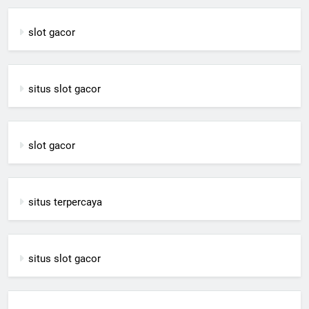
slot gacor
situs slot gacor
slot gacor
situs terpercaya
situs slot gacor