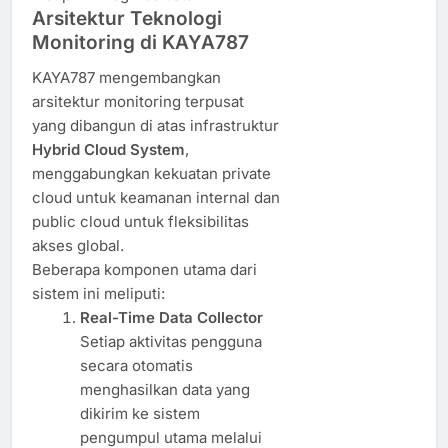
Arsitektur Teknologi
Monitoring di KAYA787
KAYA787 mengembangkan
arsitektur monitoring terpusat
yang dibangun di atas infrastruktur
Hybrid Cloud System
,
menggabungkan kekuatan private
cloud untuk keamanan internal dan
public cloud untuk fleksibilitas
akses global.
Beberapa komponen utama dari
sistem ini meliputi:
Real-Time Data Collector
Setiap aktivitas pengguna
secara otomatis
menghasilkan data yang
dikirim ke sistem
pengumpul utama melalui