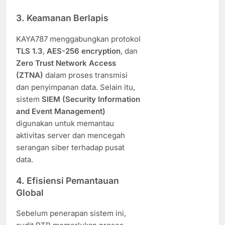
3.
Keamanan Berlapis
KAYA787 menggabungkan protokol
TLS 1.3
,
AES-256 encryption
, dan
Zero Trust Network Access
(ZTNA)
dalam proses transmisi
dan penyimpanan data. Selain itu,
sistem
SIEM (Security Information
and Event Management)
digunakan untuk memantau
aktivitas server dan mencegah
serangan siber terhadap pusat
data.
4.
Efisiensi Pemantauan
Global
Sebelum penerapan sistem ini,