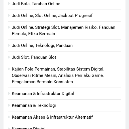
Judi Bola, Taruhan Online
Judi Online, Slot Online, Jackpot Progresif
Judi Online, Strategi Slot, Manajemen Risiko, Panduan
Pemula, Etika Bermain
Judi Online, Teknologi, Panduan
Judi Slot, Panduan Slot
Kajian Pola Permainan, Stabilitas Sistem Digital,
Observasi Ritme Mesin, Analisis Perilaku Game,
Pengalaman Bermain Konsisten
Keamanan & Infrastruktur Digital
Keamanan & Teknologi
Keamanan Akses & Infrastruktur Alternatif
Keamanan Digital