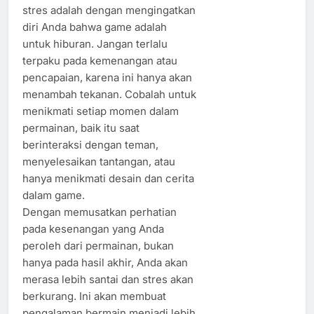
stres adalah dengan mengingatkan
diri Anda bahwa game adalah
untuk hiburan. Jangan terlalu
terpaku pada kemenangan atau
pencapaian, karena ini hanya akan
menambah tekanan. Cobalah untuk
menikmati setiap momen dalam
permainan, baik itu saat
berinteraksi dengan teman,
menyelesaikan tantangan, atau
hanya menikmati desain dan cerita
dalam game.
Dengan memusatkan perhatian
pada kesenangan yang Anda
peroleh dari permainan, bukan
hanya pada hasil akhir, Anda akan
merasa lebih santai dan stres akan
berkurang. Ini akan membuat
pengalaman bermain menjadi lebih