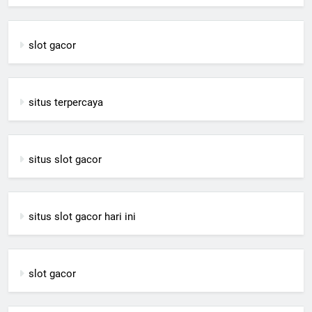
slot gacor
situs terpercaya
situs slot gacor
situs slot gacor hari ini
slot gacor