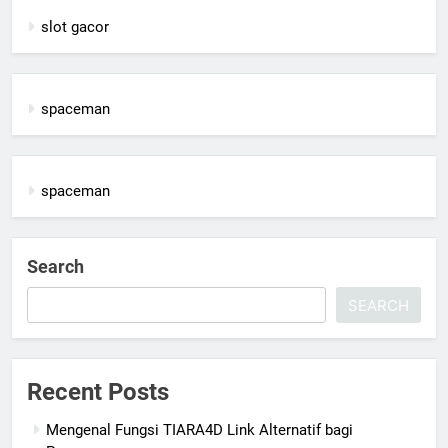
slot gacor
spaceman
spaceman
Search
SEARCH
Recent Posts
Mengenal Fungsi TIARA4D Link Alternatif bagi