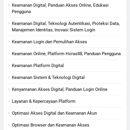
Keamanan Digital, Panduan Akses Online, Edukasi
Pengguna
Keamanan Digital, Teknologi Autentikasi, Proteksi Data,
Manajemen Identitas, Inovasi Sistem Login
Keamanan Login dan Pemulihan Akses
Keamanan Online, Platform Horas88, Panduan Pengguna
Keamanan Platform Digital
Keamanan Sistem & Teknologi Digital
Kenyamanan Akses Digital, Panduan Login Online
Layanan & Kepercayaan Platform
Optimasi Akses Digital dan Keamanan Akun
Optimasi Browser dan Keamanan Akses