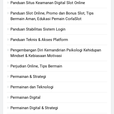
Panduan Situs Keamanan Digital Slot Online
Panduan Slot Online, Promo dan Bonus Slot, Tips
Bermain Aman, Edukasi Pemain CorlaSlot
Panduan Stabilitas Sistem Login
Panduan Teknis & Akses Platform
Pengembangan Diri Kemandirian Psikologi Kehidupan
Mindset & Kebiasaan Motivasi
Perjudian Online, Tips Bermain
Permainan & Strategi
Permainan dan Teknologi
Permainan Digital
Permainan Digital & Strategi