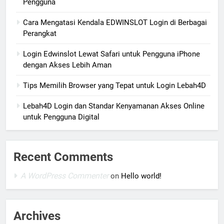
Pengguna
Cara Mengatasi Kendala EDWINSLOT Login di Berbagai
Perangkat
Login Edwinslot Lewat Safari untuk Pengguna iPhone
dengan Akses Lebih Aman
Tips Memilih Browser yang Tepat untuk Login Lebah4D
Lebah4D Login dan Standar Kenyamanan Akses Online
untuk Pengguna Digital
Recent Comments
A WordPress Commenter
on
Hello world!
Archives