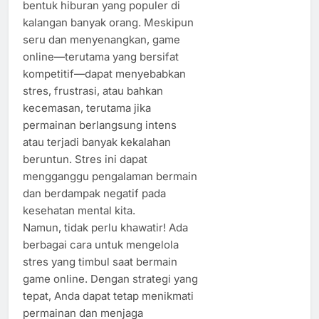
bentuk hiburan yang populer di
kalangan banyak orang. Meskipun
seru dan menyenangkan, game
online—terutama yang bersifat
kompetitif—dapat menyebabkan
stres, frustrasi, atau bahkan
kecemasan, terutama jika
permainan berlangsung intens
atau terjadi banyak kekalahan
beruntun. Stres ini dapat
mengganggu pengalaman bermain
dan berdampak negatif pada
kesehatan mental kita.
Namun, tidak perlu khawatir! Ada
berbagai cara untuk mengelola
stres yang timbul saat bermain
game online. Dengan strategi yang
tepat, Anda dapat tetap menikmati
permainan dan menjaga