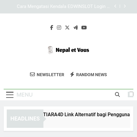
Skip
Login Edwinslot Lewat Safari untuk Pengguna
to
iPhone dengan Akses Lebih Aman
content
Tips Memilih Browser yang Tepat untuk Login
Lebah4D
Mengenal Fungsi TIARA4D Link Alternatif bagi
Pengguna
Cara Mengatasi Kendala EDWINSLOT Login di
Berbagai Perangkat
Login Edwinslot Lewat Safari untuk Pengguna
iPhone dengan Akses Lebih Aman
Nepal Et Vous
Jelajahi Keindahan Nepal Dengan Panduan
Tips Memilih Browser yang Tepat untuk Login
NEWSLETTER
RANDOM NEWS
Lebah4D
Dari Nepal Et Vous.
MENU
ngenal Fungsi TIARA4D Link Alternatif bagi Pengguna
HEADLINES
Weeks Ago