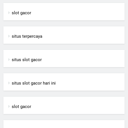
slot gacor
situs terpercaya
situs slot gacor
situs slot gacor hari ini
slot gacor