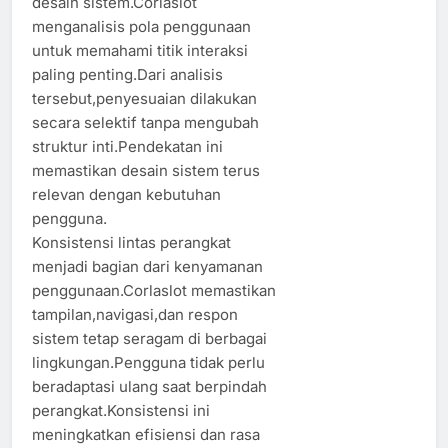
desain sistem.Corlaslot
menganalisis pola penggunaan
untuk memahami titik interaksi
paling penting.Dari analisis
tersebut,penyesuaian dilakukan
secara selektif tanpa mengubah
struktur inti.Pendekatan ini
memastikan desain sistem terus
relevan dengan kebutuhan
pengguna.
Konsistensi lintas perangkat
menjadi bagian dari kenyamanan
penggunaan.Corlaslot memastikan
tampilan,navigasi,dan respon
sistem tetap seragam di berbagai
lingkungan.Pengguna tidak perlu
beradaptasi ulang saat berpindah
perangkat.Konsistensi ini
meningkatkan efisiensi dan rasa