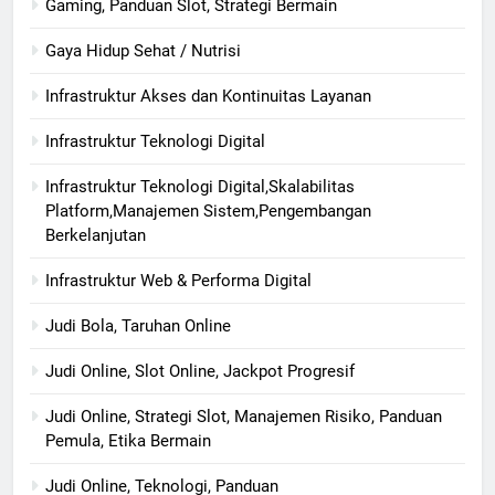
Gaming, Panduan Slot, Strategi Bermain
Gaya Hidup Sehat / Nutrisi
Infrastruktur Akses dan Kontinuitas Layanan
Infrastruktur Teknologi Digital
Infrastruktur Teknologi Digital,Skalabilitas
Platform,Manajemen Sistem,Pengembangan
Berkelanjutan
Infrastruktur Web & Performa Digital
Judi Bola, Taruhan Online
Judi Online, Slot Online, Jackpot Progresif
Judi Online, Strategi Slot, Manajemen Risiko, Panduan
Pemula, Etika Bermain
Judi Online, Teknologi, Panduan