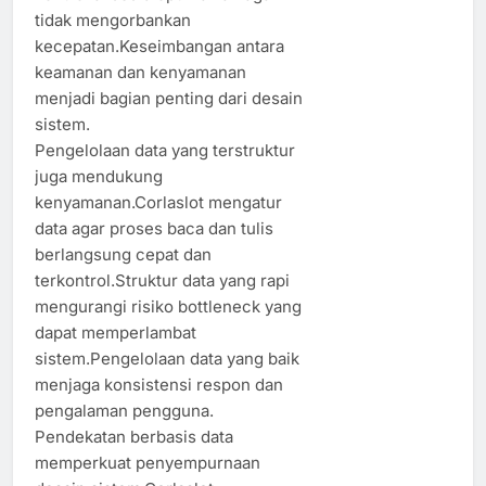
tidak mengorbankan
kecepatan.Keseimbangan antara
keamanan dan kenyamanan
menjadi bagian penting dari desain
sistem.
Pengelolaan data yang terstruktur
juga mendukung
kenyamanan.Corlaslot mengatur
data agar proses baca dan tulis
berlangsung cepat dan
terkontrol.Struktur data yang rapi
mengurangi risiko bottleneck yang
dapat memperlambat
sistem.Pengelolaan data yang baik
menjaga konsistensi respon dan
pengalaman pengguna.
Pendekatan berbasis data
memperkuat penyempurnaan