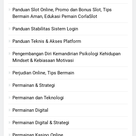
Panduan Slot Online, Promo dan Bonus Slot, Tips
Bermain Aman, Edukasi Pemain CorlaSlot
Panduan Stabilitas Sistem Login
Panduan Teknis & Akses Platform
Pengembangan Diri Kemandirian Psikologi Kehidupan
Mindset & Kebiasaan Motivasi
Perjudian Online, Tips Bermain
Permainan & Strategi
Permainan dan Teknologi
Permainan Digital
Permainan Digital & Strategi
Permainan Kasino Online