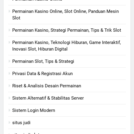
Permainan Kasino Online, Slot Online, Panduan Mesin
Slot
Permainan Kasino, Strategi Permainan, Tips & Trik Slot
Permainan Kasino, Teknologi Hiburan, Game Interaktif,
Inovasi Slot, Hiburan Digital
Permainan Slot, Tips & Strategi
Privasi Data & Registrasi Akun
Riset & Analisis Desain Permainan
Sistem Alternatif & Stabilitas Server
Sistem Login Modern
situs judi