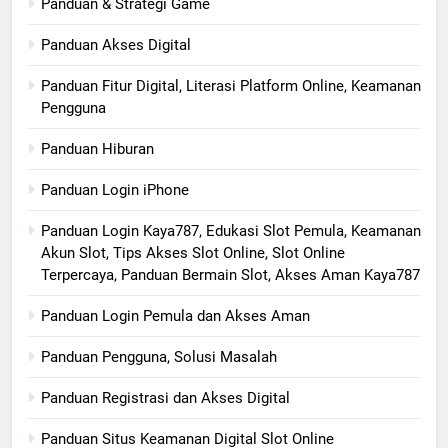
Panduan & Strategi Game
Panduan Akses Digital
Panduan Fitur Digital, Literasi Platform Online, Keamanan
Pengguna
Panduan Hiburan
Panduan Login iPhone
Panduan Login Kaya787, Edukasi Slot Pemula, Keamanan
Akun Slot, Tips Akses Slot Online, Slot Online
Terpercaya, Panduan Bermain Slot, Akses Aman Kaya787
Panduan Login Pemula dan Akses Aman
Panduan Pengguna, Solusi Masalah
Panduan Registrasi dan Akses Digital
Panduan Situs Keamanan Digital Slot Online