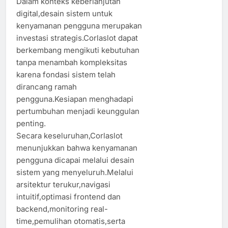
Dalam konteks keberlanjutan
digital,desain sistem untuk
kenyamanan pengguna merupakan
investasi strategis.Corlaslot dapat
berkembang mengikuti kebutuhan
tanpa menambah kompleksitas
karena fondasi sistem telah
dirancang ramah
pengguna.Kesiapan menghadapi
pertumbuhan menjadi keunggulan
penting.
Secara keseluruhan,Corlaslot
menunjukkan bahwa kenyamanan
pengguna dicapai melalui desain
sistem yang menyeluruh.Melalui
arsitektur terukur,navigasi
intuitif,optimasi frontend dan
backend,monitoring real-
time,pemulihan otomatis,serta