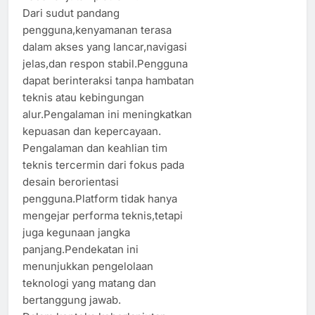
Dari sudut pandang
pengguna,kenyamanan terasa
dalam akses yang lancar,navigasi
jelas,dan respon stabil.Pengguna
dapat berinteraksi tanpa hambatan
teknis atau kebingungan
alur.Pengalaman ini meningkatkan
kepuasan dan kepercayaan.
Pengalaman dan keahlian tim
teknis tercermin dari fokus pada
desain berorientasi
pengguna.Platform tidak hanya
mengejar performa teknis,tetapi
juga kegunaan jangka
panjang.Pendekatan ini
menunjukkan pengelolaan
teknologi yang matang dan
bertanggung jawab.