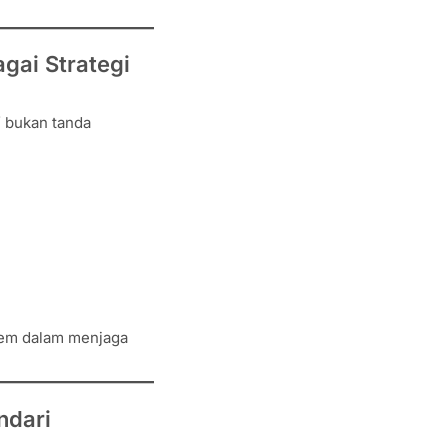
agai Strategi
if bukan tanda
tem dalam menjaga
ndari