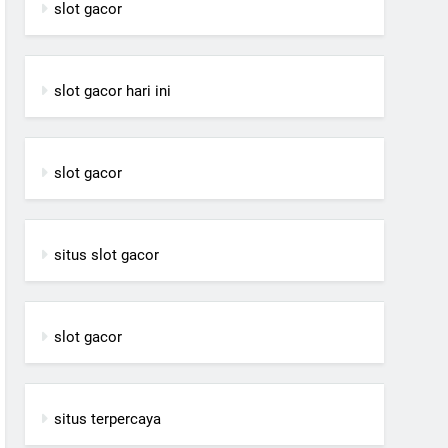
slot gacor
slot gacor hari ini
slot gacor
situs slot gacor
slot gacor
situs terpercaya