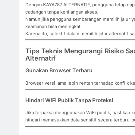
Dengan KAYA787 ALTERNATIF, pengguna tetap dapat
cadangan tanpa kehilangan akses.
Namun jika pengguna sembarangan memilih jalur yan
keamanan bisa meningkat.
Karena itu, selektif dalam memilih jalur alternatif s
Tips Teknis Mengurangi Risiko S
Alternatif
Gunakan Browser Terbaru
Browser versi lama lebih rentan terhadap konflik 
Hindari WiFi Publik Tanpa Proteksi
Jika terpaksa menggunakan WiFi publik, pastikan 
hindari memasukkan data sensitif secara terburu-b