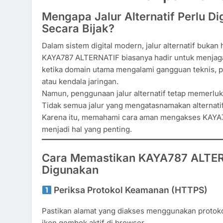
Mengapa Jalur Alternatif Perlu D
Secara Bijak?
Dalam sistem digital modern, jalur alternatif bukan 
KAYA787 ALTERNATIF biasanya hadir untuk menjaga
ketika domain utama mengalami gangguan teknis, 
atau kendala jaringan.
Namun, penggunaan jalur alternatif tetap memerluk
Tidak semua jalur yang mengatasnamakan alternatif
Karena itu, memahami cara aman mengakses KAY
menjadi hal yang penting.
Cara Memastikan KAYA787 ALTE
Digunakan
Periksa Protokol Keamanan (HTTPS)
Pastikan alamat yang diakses menggunakan proto
ikon gembok aktif di browser.