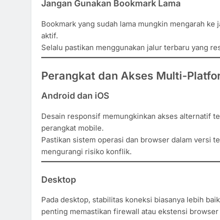
Jangan Gunakan Bookmark Lama
Bookmark yang sudah lama mungkin mengarah ke jal
aktif.
Selalu pastikan menggunakan jalur terbaru yang re
Perangkat dan Akses Multi-Platf
Android dan iOS
Desain responsif memungkinkan akses alternatif te
perangkat mobile.
Pastikan sistem operasi dan browser dalam versi t
mengurangi risiko konflik.
Desktop
Pada desktop, stabilitas koneksi biasanya lebih bai
penting memastikan firewall atau ekstensi browser