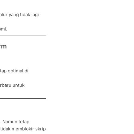
ur yang tidak lagi
smi.
orm
tap optimal di
erbaru untuk
k. Namun tetap
 tidak memblokir skrip