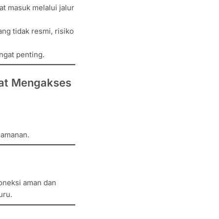
 masuk melalui jalur
g tidak resmi, risiko
angat penting.
aat Mengakses
keamanan.
koneksi aman dan
uru.