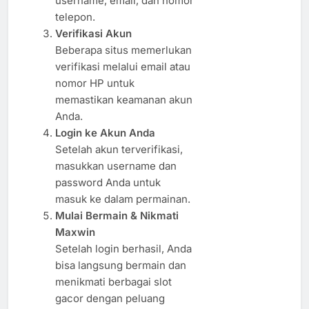
username, email, dan nomor
telepon.
Verifikasi Akun
Beberapa situs memerlukan
verifikasi melalui email atau
nomor HP untuk
memastikan keamanan akun
Anda.
Login ke Akun Anda
Setelah akun terverifikasi,
masukkan username dan
password Anda untuk
masuk ke dalam permainan.
Mulai Bermain & Nikmati
Maxwin
Setelah login berhasil, Anda
bisa langsung bermain dan
menikmati berbagai slot
gacor dengan peluang