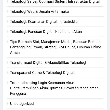
Teknologi Server, Optimasi Sistem, Infrastruktur Digital
Teknologi Web & Desain Antarmuka
Teknologi, Keamanan Digital, Infrastruktur
Teknologi, Panduan Digital, Keamanan Akun
Tips Bermain Slot, Manajemen Modal, Panduan Pemain
Bertanggung Jawab, Strategi Slot Online, Hiburan Online
Aman
Transformasi Digital & Aksesibilitas Teknologi
Transparansi Game & Teknologi Digital
Troubleshooting Login,Keamanan Akun
Digital,Pemulihan Akun,Optimasi Browser,Pengalaman
Pengguna
Uncategorized