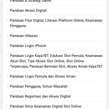
Panduan & Strategi Game
Panduan Akses Digital
Panduan Fitur Digital, Literasi Platform Online, Keamanan
Pengguna
Panduan Hiburan
Panduan Login iPhone
Panduan Login Kaya787, Edukasi Slot Pemula, Keamanan
Akun Slot, Tips Akses Slot Online, Slot Online
Terpercaya, Panduan Bermain Slot, Akses Aman Kaya787
Panduan Login Pemula dan Akses Aman
Panduan Pengguna, Solusi Masalah
Panduan Registrasi dan Akses Digital
Panduan Situs Keamanan Digital Slot Online