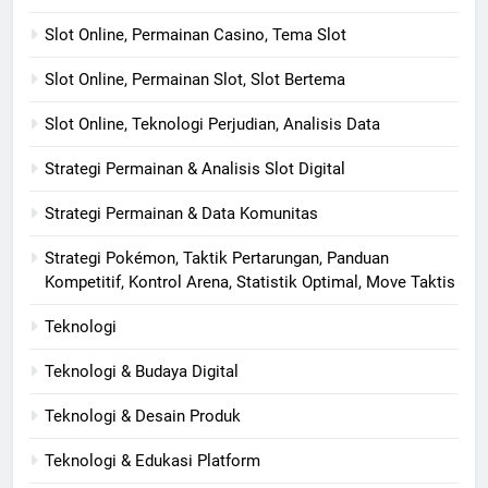
Slot Online, Permainan Casino, Tema Slot
Slot Online, Permainan Slot, Slot Bertema
Slot Online, Teknologi Perjudian, Analisis Data
Strategi Permainan & Analisis Slot Digital
Strategi Permainan & Data Komunitas
Strategi Pokémon, Taktik Pertarungan, Panduan
Kompetitif, Kontrol Arena, Statistik Optimal, Move Taktis
Teknologi
Teknologi & Budaya Digital
Teknologi & Desain Produk
Teknologi & Edukasi Platform