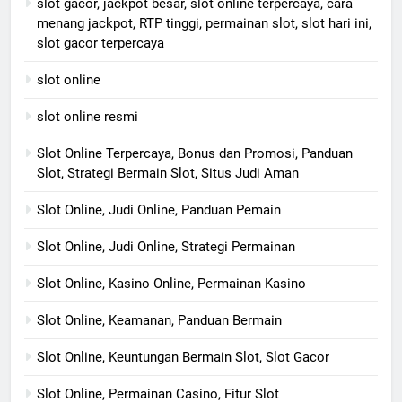
slot gacor, jackpot besar, slot online terpercaya, cara
menang jackpot, RTP tinggi, permainan slot, slot hari ini,
slot gacor terpercaya
slot online
slot online resmi
Slot Online Terpercaya, Bonus dan Promosi, Panduan
Slot, Strategi Bermain Slot, Situs Judi Aman
Slot Online, Judi Online, Panduan Pemain
Slot Online, Judi Online, Strategi Permainan
Slot Online, Kasino Online, Permainan Kasino
Slot Online, Keamanan, Panduan Bermain
Slot Online, Keuntungan Bermain Slot, Slot Gacor
Slot Online, Permainan Casino, Fitur Slot