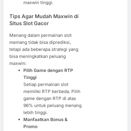
maxwin tinggi.
Tips Agar Mudah Maxwin di
Situs Slot Gacor
Menang dalam permainan slot
memang tidak bisa diprediksi,
tetapi ada beberapa strategi yang
bisa meningkatkan peluang
maxwin:
Pilih Game dengan RTP
Tinggi
Setiap permainan slot
memiliki RTP berbeda. Pilih
game dengan RTP di atas
96% untuk peluang menang
lebih tinggi.
Manfaatkan Bonus &
Promo