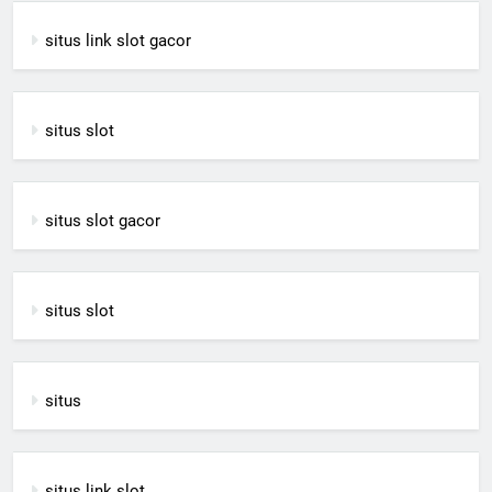
situs link slot gacor
situs slot
situs slot gacor
situs slot
situs
situs link slot