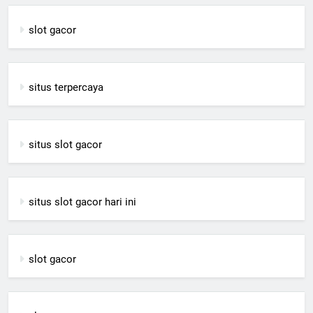
slot gacor
situs terpercaya
situs slot gacor
situs slot gacor hari ini
slot gacor