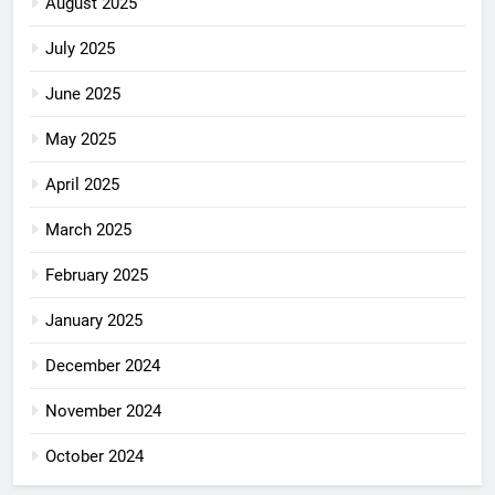
August 2025
July 2025
June 2025
May 2025
April 2025
March 2025
February 2025
January 2025
December 2024
November 2024
October 2024