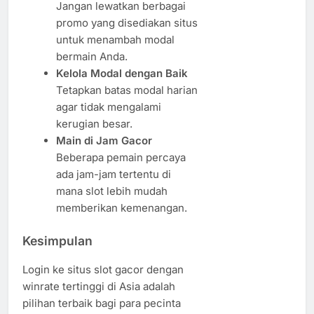
Jangan lewatkan berbagai
promo yang disediakan situs
untuk menambah modal
bermain Anda.
Kelola Modal dengan Baik
Tetapkan batas modal harian
agar tidak mengalami
kerugian besar.
Main di Jam Gacor
Beberapa pemain percaya
ada jam-jam tertentu di
mana slot lebih mudah
memberikan kemenangan.
Kesimpulan
Login ke situs slot gacor dengan
winrate tertinggi di Asia adalah
pilihan terbaik bagi para pecinta