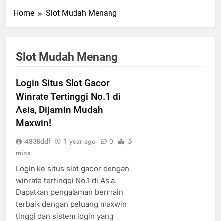
Home
Slot Mudah Menang
Slot Mudah Menang
Login Situs Slot Gacor
Winrate Tertinggi No.1 di
Asia, Dijamin Mudah
Maxwin!
4838ddf
1 year ago
0
5
mins
Login ke situs slot gacor dengan
winrate tertinggi No.1 di Asia.
Dapatkan pengalaman bermain
terbaik dengan peluang maxwin
tinggi dan sistem login yang