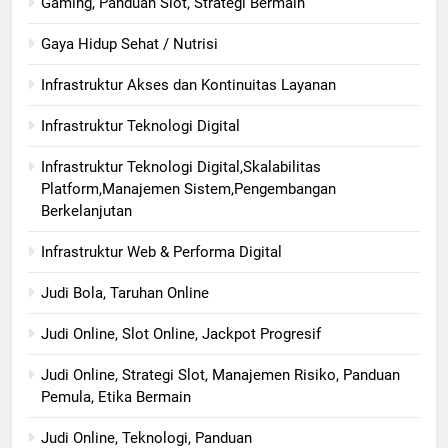
Gaming, Panduan Slot, Strategi Bermain
Gaya Hidup Sehat / Nutrisi
Infrastruktur Akses dan Kontinuitas Layanan
Infrastruktur Teknologi Digital
Infrastruktur Teknologi Digital,Skalabilitas
Platform,Manajemen Sistem,Pengembangan
Berkelanjutan
Infrastruktur Web & Performa Digital
Judi Bola, Taruhan Online
Judi Online, Slot Online, Jackpot Progresif
Judi Online, Strategi Slot, Manajemen Risiko, Panduan
Pemula, Etika Bermain
Judi Online, Teknologi, Panduan