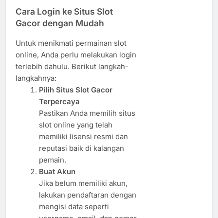
Cara Login ke Situs Slot
Gacor dengan Mudah
Untuk menikmati permainan slot
online, Anda perlu melakukan login
terlebih dahulu. Berikut langkah-
langkahnya:
Pilih Situs Slot Gacor
Terpercaya
Pastikan Anda memilih situs
slot online yang telah
memiliki lisensi resmi dan
reputasi baik di kalangan
pemain.
Buat Akun
Jika belum memiliki akun,
lakukan pendaftaran dengan
mengisi data seperti