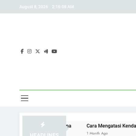
Skip
August 8, 2026
2:16:09 AM
to
content
Nep
Jelajahi 
natif bagi Pengguna
Cara Mengatasi Kendala EDWINSLO
1 Month Ago
HEADLINES