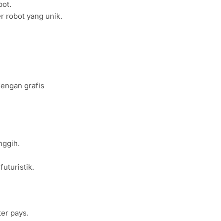
bot.
er robot yang unik.
engan grafis
nggih.
uturistik.
er pays.