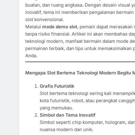
buatan, dan ruang angkasa. Dengan desain visual y
inovatif, tema ini memberikan pengalaman bermain
slot konvensional.
Melalui
mode demo slot
, pemain dapat merasakan
tanpa risiko finansial. Artikel ini akan membahas da
teknologi modern, manfaat bermain dalam mode d
permainan terbaik, dan tips untuk memaksimalkan
Anda.
Mengapa Slot Bertema Teknologi Modern Begitu 
Grafis Futuristik
Slot bertema teknologi sering kali menampil
kota futuristik, robot, atau perangkat cangg
yang memukau.
Simbol dan Tema Inovatif
Simbol seperti chip komputer, hologram, da
nuansa modern dan unik.