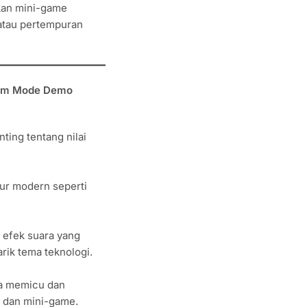
akan mini-game
a atau pertempuran
alam Mode Demo
ing tentang nilai
r modern seperti
 efek suara yang
arik tema teknologi.
a memicu dan
s dan mini-game.