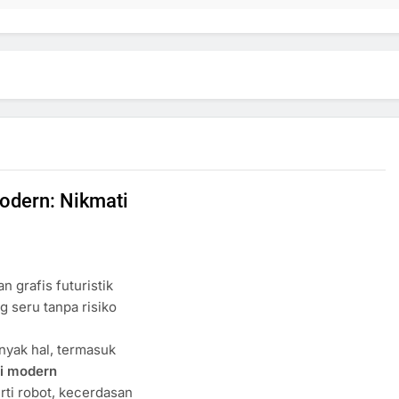
odern: Nikmati
 grafis futuristik
g seru tanpa risiko
nyak hal, termasuk
gi modern
rti robot, kecerdasan