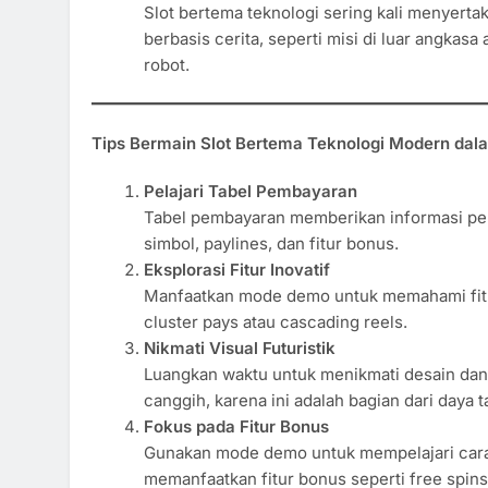
Slot bertema teknologi sering kali menyert
berbasis cerita, seperti misi di luar angkas
robot.
Tips Bermain Slot Bertema Teknologi Modern d
Pelajari Tabel Pembayaran
Tabel pembayaran memberikan informasi pent
simbol, paylines, dan fitur bonus.
Eksplorasi Fitur Inovatif
Manfaatkan mode demo untuk memahami fitu
cluster pays atau cascading reels.
Nikmati Visual Futuristik
Luangkan waktu untuk menikmati desain dan
canggih, karena ini adalah bagian dari daya t
Fokus pada Fitur Bonus
Gunakan mode demo untuk mempelajari car
memanfaatkan fitur bonus seperti free spin