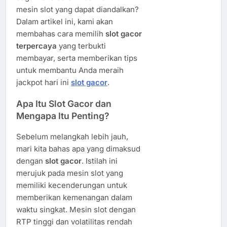
mesin slot yang dapat diandalkan?
Dalam artikel ini, kami akan
membahas cara memilih
slot gacor
terpercaya
yang terbukti
membayar, serta memberikan tips
untuk membantu Anda meraih
jackpot hari ini
slot gacor
.
Apa Itu Slot Gacor dan
Mengapa Itu Penting?
Sebelum melangkah lebih jauh,
mari kita bahas apa yang dimaksud
dengan
slot gacor
. Istilah ini
merujuk pada mesin slot yang
memiliki kecenderungan untuk
memberikan kemenangan dalam
waktu singkat. Mesin slot dengan
RTP tinggi dan volatilitas rendah