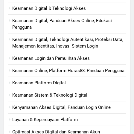
Keamanan Digital & Teknologi Akses
Keamanan Digital, Panduan Akses Online, Edukasi
Pengguna
Keamanan Digital, Teknologi Autentikasi, Proteksi Data,
Manajemen Identitas, Inovasi Sistem Login
Keamanan Login dan Pemulihan Akses
Keamanan Online, Platform Horas88, Panduan Pengguna
Keamanan Platform Digital
Keamanan Sistem & Teknologi Digital
Kenyamanan Akses Digital, Panduan Login Online
Layanan & Kepercayaan Platform
Optimasi Akses Digital dan Keamanan Akun