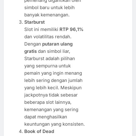
pemenang digantikan oleh
simbol baru untuk lebih
banyak kemenangan.
Starburst
Slot ini memiliki
RTP 96,1%
dan volatilitas rendah.
Dengan
putaran ulang
gratis
dan simbol liar,
Starburst adalah pilihan
yang sempurna untuk
pemain yang ingin menang
lebih sering dengan jumlah
yang lebih kecil. Meskipun
jackpotnya tidak sebesar
beberapa slot lainnya,
kemenangan yang sering
dapat menghasilkan
keuntungan yang konsisten.
Book of Dead