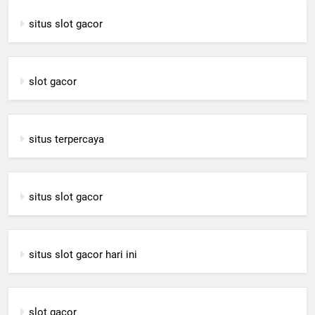
situs slot gacor
slot gacor
situs terpercaya
situs slot gacor
situs slot gacor hari ini
slot gacor