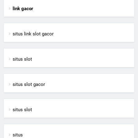
link gacor
situs link slot gacor
situs slot
situs slot gacor
situs slot
situs