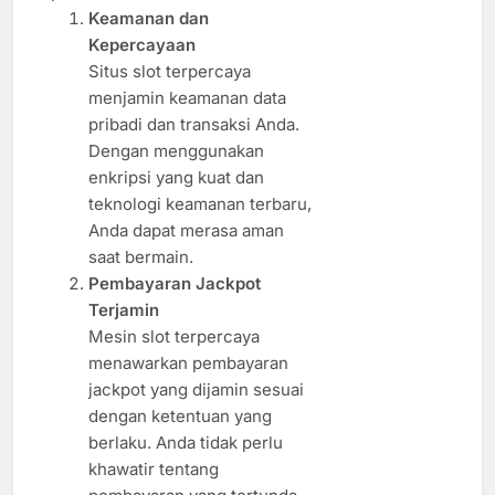
Keamanan dan
Kepercayaan
Situs slot terpercaya
menjamin keamanan data
pribadi dan transaksi Anda.
Dengan menggunakan
enkripsi yang kuat dan
teknologi keamanan terbaru,
Anda dapat merasa aman
saat bermain.
Pembayaran Jackpot
Terjamin
Mesin slot terpercaya
menawarkan pembayaran
jackpot yang dijamin sesuai
dengan ketentuan yang
berlaku. Anda tidak perlu
khawatir tentang