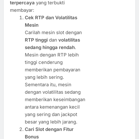
terpercaya
yang terbukti
membayar:
Cek RTP dan Volatilitas
Mesin
Carilah mesin slot dengan
RTP tinggi
dan
volatilitas
sedang hingga rendah
.
Mesin dengan RTP lebih
tinggi cenderung
memberikan pembayaran
yang lebih sering.
Sementara itu, mesin
dengan volatilitas sedang
memberikan keseimbangan
antara kemenangan kecil
yang sering dan jackpot
besar yang lebih jarang.
Cari Slot dengan Fitur
Bonus