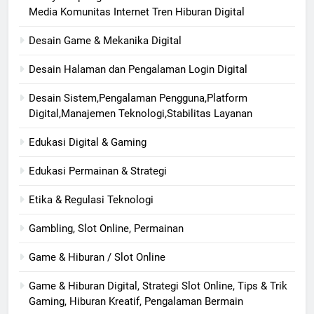
Media Komunitas Internet Tren Hiburan Digital
Desain Game & Mekanika Digital
Desain Halaman dan Pengalaman Login Digital
Desain Sistem,Pengalaman Pengguna,Platform
Digital,Manajemen Teknologi,Stabilitas Layanan
Edukasi Digital & Gaming
Edukasi Permainan & Strategi
Etika & Regulasi Teknologi
Gambling, Slot Online, Permainan
Game & Hiburan / Slot Online
Game & Hiburan Digital, Strategi Slot Online, Tips & Trik
Gaming, Hiburan Kreatif, Pengalaman Bermain