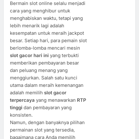
Bermain slot online selalu menjadi
cara yang menghibur untuk
menghabiskan waktu, tetapi yang
lebih menarik lagi adalah
kesempatan untuk meraih jackpot
besar. Setiap hari, para pemain slot
berlomba-lomba mencari mesin
slot gacor hari ini
yang terbukti
memberikan pembayaran besar
dan peluang menang yang
menggiurkan. Salah satu kunci
utama dalam meraih kemenangan
adalah memilih
slot gacor
terpercaya
yang menawarkan
RTP
tinggi
dan pembayaran yang
konsisten.
Namun, dengan banyaknya pilihan
permainan slot yang tersedia,
bagaimana cara Anda memilih