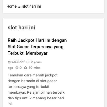
Home
slot hari ini
slot hari ini
Raih Jackpot Hari Ini dengan
Slot Gacor Terpercaya yang
Terbukti Membayar
4838ddf
2 years
ago
0
10 mins
Temukan cara meraih jackpot
dengan bermain di slot gacor
terpercaya yang terbukti
membayar. Pelajari pilihan terbaik
dan tips untuk menang besar hari
ini.