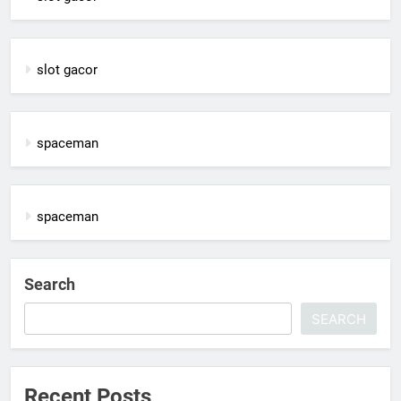
slot gacor
spaceman
spaceman
Search
SEARCH
Recent Posts