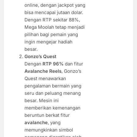
online, dengan jackpot yang
bisa mencapai jutaan dolar.
Dengan RTP sekitar 88%,
Mega Moolah tetap menjadi
pilihan bagi pemain yang
ingin mengejar hadiah
besar.
Gonzo’s Quest
Dengan
RTP 96%
dan fitur
Avalanche Reels
, Gonzo’s
Quest menawarkan
pengalaman bermain yang
seru dan peluang menang
besar. Mesin ini
memberikan kemenangan
beruntun berkat fitur
avalanche
, yang
memungkinkan simbol