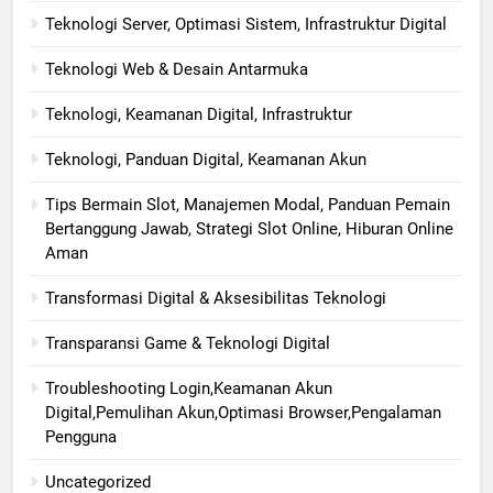
Teknologi Server, Optimasi Sistem, Infrastruktur Digital
Teknologi Web & Desain Antarmuka
Teknologi, Keamanan Digital, Infrastruktur
Teknologi, Panduan Digital, Keamanan Akun
Tips Bermain Slot, Manajemen Modal, Panduan Pemain
Bertanggung Jawab, Strategi Slot Online, Hiburan Online
Aman
Transformasi Digital & Aksesibilitas Teknologi
Transparansi Game & Teknologi Digital
Troubleshooting Login,Keamanan Akun
Digital,Pemulihan Akun,Optimasi Browser,Pengalaman
Pengguna
Uncategorized