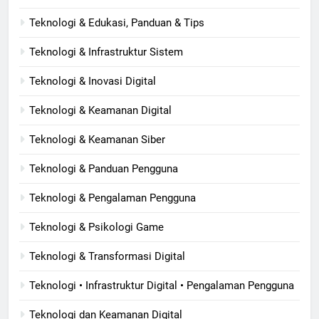
Teknologi & Edukasi, Panduan & Tips
Teknologi & Infrastruktur Sistem
Teknologi & Inovasi Digital
Teknologi & Keamanan Digital
Teknologi & Keamanan Siber
Teknologi & Panduan Pengguna
Teknologi & Pengalaman Pengguna
Teknologi & Psikologi Game
Teknologi & Transformasi Digital
Teknologi • Infrastruktur Digital • Pengalaman Pengguna
Teknologi dan Keamanan Digital