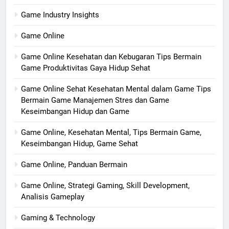
Game Industry Insights
Game Online
Game Online Kesehatan dan Kebugaran Tips Bermain
Game Produktivitas Gaya Hidup Sehat
Game Online Sehat Kesehatan Mental dalam Game Tips
Bermain Game Manajemen Stres dan Game
Keseimbangan Hidup dan Game
Game Online, Kesehatan Mental, Tips Bermain Game,
Keseimbangan Hidup, Game Sehat
Game Online, Panduan Bermain
Game Online, Strategi Gaming, Skill Development,
Analisis Gameplay
Gaming & Technology