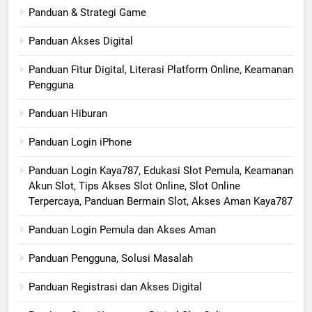
Panduan & Strategi Game
Panduan Akses Digital
Panduan Fitur Digital, Literasi Platform Online, Keamanan
Pengguna
Panduan Hiburan
Panduan Login iPhone
Panduan Login Kaya787, Edukasi Slot Pemula, Keamanan
Akun Slot, Tips Akses Slot Online, Slot Online
Terpercaya, Panduan Bermain Slot, Akses Aman Kaya787
Panduan Login Pemula dan Akses Aman
Panduan Pengguna, Solusi Masalah
Panduan Registrasi dan Akses Digital