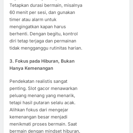
Tetapkan durasi bermain, misalnya
60 menit per sesi, dan gunakan
timer atau alarm untuk
mengingatkan kapan harus
berhenti. Dengan begitu, kontrol
diri tetap terjaga dan permainan
tidak mengganggu rutinitas harian.
3. Fokus pada Hiburan, Bukan
Hanya Kemenangan
Pendekatan realistis sangat
penting. Slot gacor menawarkan
peluang menang yang menarik,
tetapi hasil putaran selalu acak.
Alihkan fokus dari mengejar
kemenangan besar menjadi
menikmati proses bermain. Saat
bermain dengan mindset hiburan,