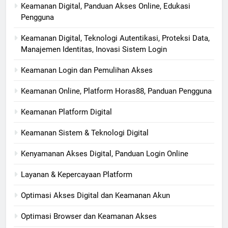
Keamanan Digital, Panduan Akses Online, Edukasi
Pengguna
Keamanan Digital, Teknologi Autentikasi, Proteksi Data,
Manajemen Identitas, Inovasi Sistem Login
Keamanan Login dan Pemulihan Akses
Keamanan Online, Platform Horas88, Panduan Pengguna
Keamanan Platform Digital
Keamanan Sistem & Teknologi Digital
Kenyamanan Akses Digital, Panduan Login Online
Layanan & Kepercayaan Platform
Optimasi Akses Digital dan Keamanan Akun
Optimasi Browser dan Keamanan Akses