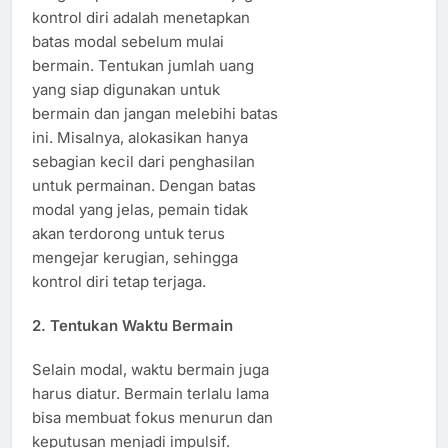
kontrol diri adalah menetapkan
batas modal sebelum mulai
bermain. Tentukan jumlah uang
yang siap digunakan untuk
bermain dan jangan melebihi batas
ini. Misalnya, alokasikan hanya
sebagian kecil dari penghasilan
untuk permainan. Dengan batas
modal yang jelas, pemain tidak
akan terdorong untuk terus
mengejar kerugian, sehingga
kontrol diri tetap terjaga.
2. Tentukan Waktu Bermain
Selain modal, waktu bermain juga
harus diatur. Bermain terlalu lama
bisa membuat fokus menurun dan
keputusan menjadi impulsif.