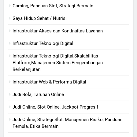
Gaming, Panduan Slot, Strategi Bermain
Gaya Hidup Sehat / Nutrisi
Infrastruktur Akses dan Kontinuitas Layanan
Infrastruktur Teknologi Digital
Infrastruktur Teknologi Digital,Skalabilitas
Platform,Manajemen Sistem,Pengembangan
Berkelanjutan
Infrastruktur Web & Performa Digital
Judi Bola, Taruhan Online
Judi Online, Slot Online, Jackpot Progresif
Judi Online, Strategi Slot, Manajemen Risiko, Panduan
Pemula, Etika Bermain