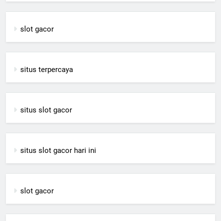
slot gacor
situs terpercaya
situs slot gacor
situs slot gacor hari ini
slot gacor