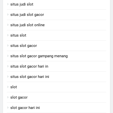
situs judi slot
situs judi slot gacor
situs judi slot online
situs slot
situs slot gacor
situs slot gacor gampang menang
situs slot gacor hari in
situs slot gacor hari ini
slot
slot gacor
slot gacor hari ini