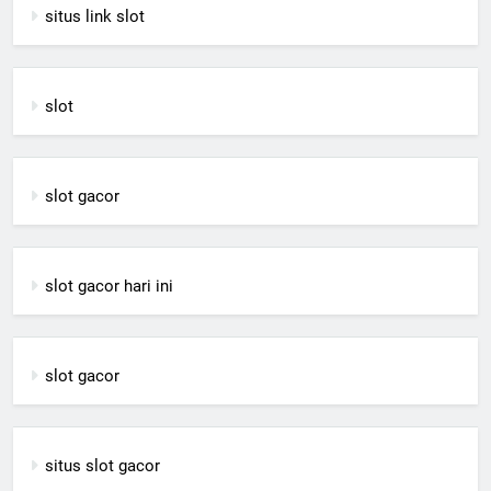
situs link slot
slot
slot gacor
slot gacor hari ini
slot gacor
situs slot gacor