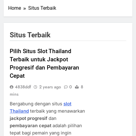
Home
Situs Terbaik
Situs Terbaik
Pilih Situs Slot Thailand
Terbaik untuk Jackpot
Progresif dan Pembayaran
Cepat
4838ddf
2 years ago
0
8
mins
Bergabung dengan situs
slot
Thailand
terbaik yang menawarkan
jackpot progresif
dan
pembayaran cepat
adalah pilihan
tepat bagi pemain yang ingin