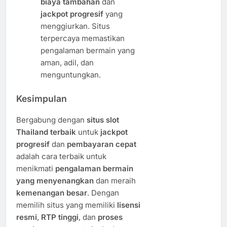
biaya tambahan
dan
jackpot progresif
yang
menggiurkan. Situs
terpercaya memastikan
pengalaman bermain yang
aman, adil, dan
menguntungkan.
Kesimpulan
Bergabung dengan
situs slot
Thailand terbaik
untuk
jackpot
progresif
dan
pembayaran cepat
adalah cara terbaik untuk
menikmati
pengalaman bermain
yang menyenangkan
dan meraih
kemenangan besar
. Dengan
memilih situs yang memiliki
lisensi
resmi
,
RTP tinggi
, dan
proses