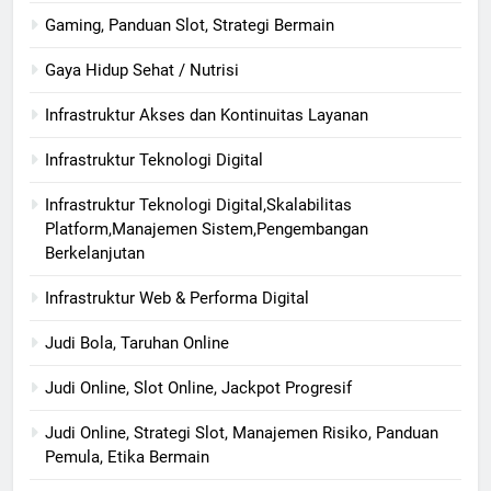
Gaming, Panduan Slot, Strategi Bermain
Gaya Hidup Sehat / Nutrisi
Infrastruktur Akses dan Kontinuitas Layanan
Infrastruktur Teknologi Digital
Infrastruktur Teknologi Digital,Skalabilitas
Platform,Manajemen Sistem,Pengembangan
Berkelanjutan
Infrastruktur Web & Performa Digital
Judi Bola, Taruhan Online
Judi Online, Slot Online, Jackpot Progresif
Judi Online, Strategi Slot, Manajemen Risiko, Panduan
Pemula, Etika Bermain