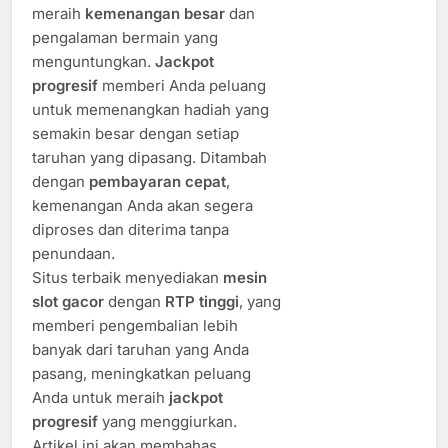
meraih
kemenangan besar
dan
pengalaman bermain yang
menguntungkan.
Jackpot
progresif
memberi Anda peluang
untuk memenangkan hadiah yang
semakin besar dengan setiap
taruhan yang dipasang. Ditambah
dengan
pembayaran cepat
,
kemenangan Anda akan segera
diproses dan diterima tanpa
penundaan.
Situs terbaik menyediakan
mesin
slot gacor
dengan
RTP tinggi
, yang
memberi pengembalian lebih
banyak dari taruhan yang Anda
pasang, meningkatkan peluang
Anda untuk meraih
jackpot
progresif
yang menggiurkan.
Artikel ini akan membahas