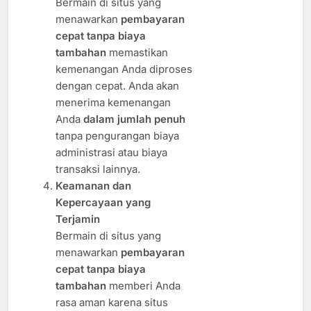
Bermain di situs yang
menawarkan
pembayaran
cepat tanpa biaya
tambahan
memastikan
kemenangan Anda diproses
dengan cepat. Anda akan
menerima kemenangan
Anda
dalam jumlah penuh
tanpa pengurangan biaya
administrasi atau biaya
transaksi lainnya.
Keamanan dan
Kepercayaan yang
Terjamin
Bermain di situs yang
menawarkan
pembayaran
cepat tanpa biaya
tambahan
memberi Anda
rasa aman karena situs