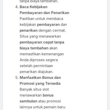
tanpa biaya tambahan.
Baca Kebijakan
Pembayaran dan Penarikan
Pastikan untuk membaca
kebijakan
pembayaran
dan
penarikan
dengan cermat.
Situs yang menawarkan
pembayaran cepat tanpa
biaya tambahan
akan
memastikan kemenangan
Anda diproses segera
setelah permintaan
penarikan diajukan.
Manfaatkan Bonus dan
Promosi yang Tersedia
Banyak situs slot
menawarkan
bonus
sambutan
atau promosi
lainnya untuk pemain baru