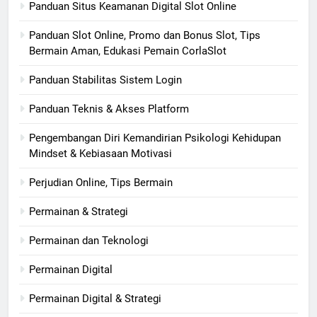
Panduan Situs Keamanan Digital Slot Online
Panduan Slot Online, Promo dan Bonus Slot, Tips
Bermain Aman, Edukasi Pemain CorlaSlot
Panduan Stabilitas Sistem Login
Panduan Teknis & Akses Platform
Pengembangan Diri Kemandirian Psikologi Kehidupan
Mindset & Kebiasaan Motivasi
Perjudian Online, Tips Bermain
Permainan & Strategi
Permainan dan Teknologi
Permainan Digital
Permainan Digital & Strategi