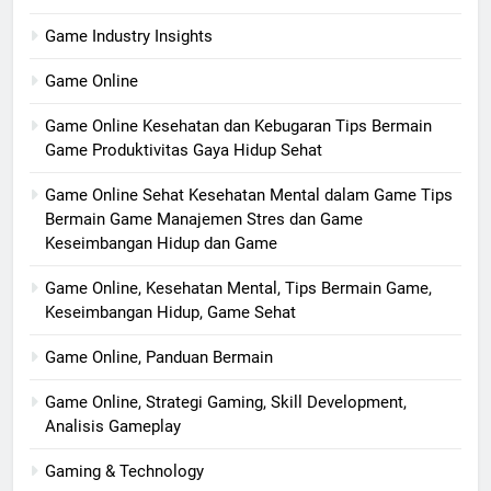
Game Industry Insights
Game Online
Game Online Kesehatan dan Kebugaran Tips Bermain
Game Produktivitas Gaya Hidup Sehat
Game Online Sehat Kesehatan Mental dalam Game Tips
Bermain Game Manajemen Stres dan Game
Keseimbangan Hidup dan Game
Game Online, Kesehatan Mental, Tips Bermain Game,
Keseimbangan Hidup, Game Sehat
Game Online, Panduan Bermain
Game Online, Strategi Gaming, Skill Development,
Analisis Gameplay
Gaming & Technology