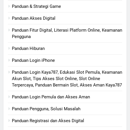
Panduan & Strategi Game
Panduan Akses Digital
Panduan Fitur Digital, Literasi Platform Online, Keamanan
Pengguna
Panduan Hiburan
Panduan Login iPhone
Panduan Login Kaya787, Edukasi Slot Pemula, Keamanan
Akun Slot, Tips Akses Slot Online, Slot Online
Terpercaya, Panduan Bermain Slot, Akses Aman Kaya787
Panduan Login Pemula dan Akses Aman
Panduan Pengguna, Solusi Masalah
Panduan Registrasi dan Akses Digital