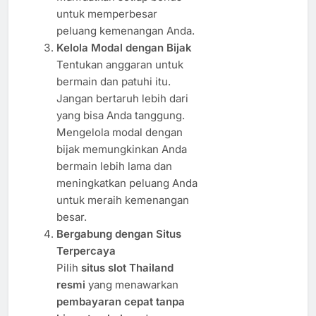
untuk memperbesar
peluang kemenangan Anda.
Kelola Modal dengan Bijak
Tentukan anggaran untuk
bermain dan patuhi itu.
Jangan bertaruh lebih dari
yang bisa Anda tanggung.
Mengelola modal dengan
bijak memungkinkan Anda
bermain lebih lama dan
meningkatkan peluang Anda
untuk meraih kemenangan
besar.
Bergabung dengan Situs
Terpercaya
Pilih
situs slot Thailand
resmi
yang menawarkan
pembayaran cepat tanpa