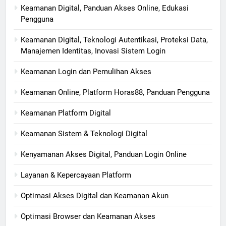
Keamanan Digital, Panduan Akses Online, Edukasi
Pengguna
Keamanan Digital, Teknologi Autentikasi, Proteksi Data,
Manajemen Identitas, Inovasi Sistem Login
Keamanan Login dan Pemulihan Akses
Keamanan Online, Platform Horas88, Panduan Pengguna
Keamanan Platform Digital
Keamanan Sistem & Teknologi Digital
Kenyamanan Akses Digital, Panduan Login Online
Layanan & Kepercayaan Platform
Optimasi Akses Digital dan Keamanan Akun
Optimasi Browser dan Keamanan Akses