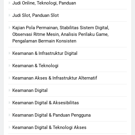
Judi Online, Teknologi, Panduan
Judi Slot, Panduan Slot
Kajian Pola Permainan, Stabilitas Sistem Digital,
Observasi Ritme Mesin, Analisis Perilaku Game,
Pengalaman Bermain Konsisten
Keamanan & Infrastruktur Digital
Keamanan & Teknologi
Keamanan Akses & Infrastruktur Alternatif
Keamanan Digital
Keamanan Digital & Aksesibilitas
Keamanan Digital & Panduan Pengguna
Keamanan Digital & Teknologi Akses