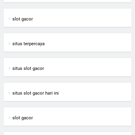
slot gacor
situs terpercaya
situs slot gacor
situs slot gacor hari ini
slot gacor