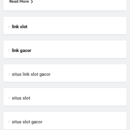
Read More
link slot
link gacor
situs link slot gacor
situs slot
situs slot gacor