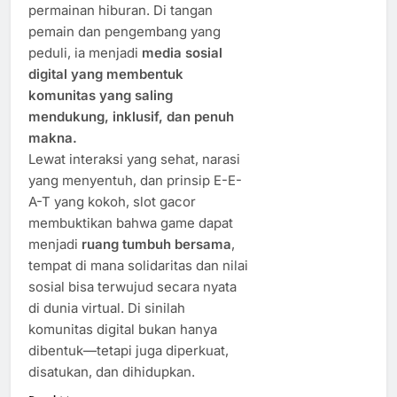
permainan hiburan. Di tangan
pemain dan pengembang yang
peduli, ia menjadi
media sosial
digital yang membentuk
komunitas yang saling
mendukung, inklusif, dan penuh
makna.
Lewat interaksi yang sehat, narasi
yang menyentuh, dan prinsip E-E-
A-T yang kokoh, slot gacor
membuktikan bahwa game dapat
menjadi
ruang tumbuh bersama
,
tempat di mana solidaritas dan nilai
sosial bisa terwujud secara nyata
di dunia virtual. Di sinilah
komunitas digital bukan hanya
dibentuk—tetapi juga diperkuat,
disatukan, dan dihidupkan.