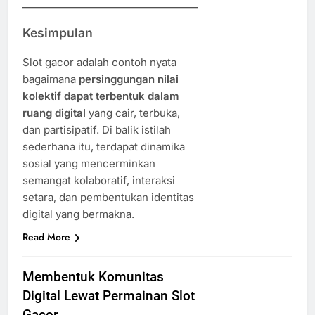
Kesimpulan
Slot gacor adalah contoh nyata
bagaimana
persinggungan nilai
kolektif dapat terbentuk dalam
ruang digital
yang cair, terbuka,
dan partisipatif. Di balik istilah
sederhana itu, terdapat dinamika
sosial yang mencerminkan
semangat kolaboratif, interaksi
setara, dan pembentukan identitas
digital yang bermakna.
Read More
Membentuk Komunitas
Digital Lewat Permainan Slot
Gacor