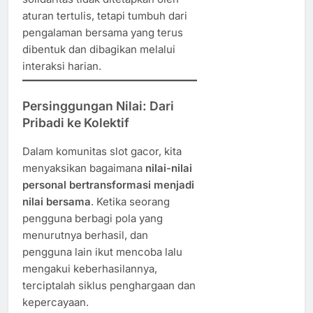
aturan tertulis, tetapi tumbuh dari
pengalaman bersama yang terus
dibentuk dan dibagikan melalui
interaksi harian.
Persinggungan Nilai: Dari
Pribadi ke Kolektif
Dalam komunitas slot gacor, kita
menyaksikan bagaimana
nilai-nilai
personal bertransformasi menjadi
nilai bersama
. Ketika seorang
pengguna berbagi pola yang
menurutnya berhasil, dan
pengguna lain ikut mencoba lalu
mengakui keberhasilannya,
terciptalah siklus penghargaan dan
kepercayaan.