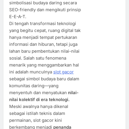
simbolisasi budaya daring secara
SEO-friendly dan mengikuti prinsip
E-E-A-T.
Di tengah transformasi teknologi
yang begitu cepat, ruang digital tak
hanya menjadi tempat pertukaran
informasi dan hiburan, tetapi juga
lahan baru pembentukan nilai-nilai
sosial. Salah satu fenomena
menarik yang menggambarkan hal
ini adalah munculnya
slot gacor
sebagai simbol budaya baru dalam
komunitas daring—yang
menyentuh dan menyatukan
nilai-
nilai kolektif di era teknologi.
Meski awalnya hanya dikenal
sebagai istilah teknis dalam
permainan, slot gacor kini
berkembang menjadi
penanda