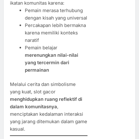
ikatan komunitas karena:
Pemain merasa terhubung
dengan kisah yang universal
Percakapan lebih bermakna
karena memiliki konteks
naratif
Pemain belajar
merenungkan nilai-nilai
yang tercermin dari
permainan
Melalui cerita dan simbolisme
yang kuat, slot gacor
menghidupkan ruang reflektif di
dalam komunitasnya
,
menciptakan kedalaman interaksi
yang jarang ditemukan dalam game
kasual.