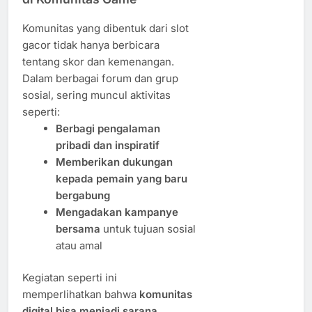
Komunitas yang dibentuk dari slot
gacor tidak hanya berbicara
tentang skor dan kemenangan.
Dalam berbagai forum dan grup
sosial, sering muncul aktivitas
seperti:
Berbagi pengalaman
pribadi dan inspiratif
Memberikan dukungan
kepada pemain yang baru
bergabung
Mengadakan kampanye
bersama
untuk tujuan sosial
atau amal
Kegiatan seperti ini
memperlihatkan bahwa
komunitas
digital bisa menjadi sarana