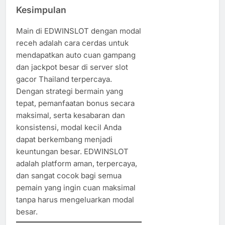
Kesimpulan
Main di EDWINSLOT dengan modal
receh adalah cara cerdas untuk
mendapatkan auto cuan gampang
dan jackpot besar di server slot
gacor Thailand terpercaya.
Dengan strategi bermain yang
tepat, pemanfaatan bonus secara
maksimal, serta kesabaran dan
konsistensi, modal kecil Anda
dapat berkembang menjadi
keuntungan besar. EDWINSLOT
adalah platform aman, terpercaya,
dan sangat cocok bagi semua
pemain yang ingin cuan maksimal
tanpa harus mengeluarkan modal
besar.