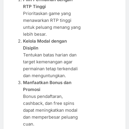
RTP Tinggi
Prioritaskan game yang
menawarkan RTP tinggi
untuk peluang menang yang
lebih besar.
Kelola Modal dengan
Disiplin
Tentukan batas harian dan
target kemenangan agar
permainan tetap terkendali
dan menguntungkan.
Manfaatkan Bonus dan
Promosi
Bonus pendaftaran,
cashback, dan free spins
dapat meningkatkan modal
dan memperbesar peluang
cuan.