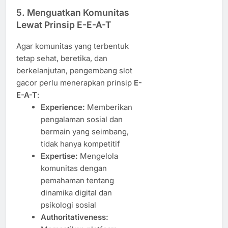
5.
Menguatkan Komunitas
Lewat Prinsip E-E-A-T
Agar komunitas yang terbentuk
tetap sehat, beretika, dan
berkelanjutan, pengembang slot
gacor perlu menerapkan prinsip
E-
E-A-T
:
Experience:
Memberikan
pengalaman sosial dan
bermain yang seimbang,
tidak hanya kompetitif
Expertise:
Mengelola
komunitas dengan
pemahaman tentang
dinamika digital dan
psikologi sosial
Authoritativeness: