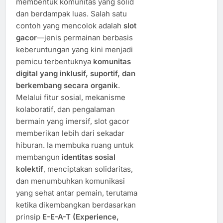
membentuk komunitas yang solid
dan berdampak luas. Salah satu
contoh yang mencolok adalah
slot
gacor
—jenis permainan berbasis
keberuntungan yang kini menjadi
pemicu terbentuknya
komunitas
digital yang inklusif, suportif, dan
berkembang secara organik
.
Melalui fitur sosial, mekanisme
kolaboratif, dan pengalaman
bermain yang imersif, slot gacor
memberikan lebih dari sekadar
hiburan. Ia membuka ruang untuk
membangun
identitas sosial
kolektif
, menciptakan solidaritas,
dan menumbuhkan komunikasi
yang sehat antar pemain, terutama
ketika dikembangkan berdasarkan
prinsip
E-E-A-T (Experience,