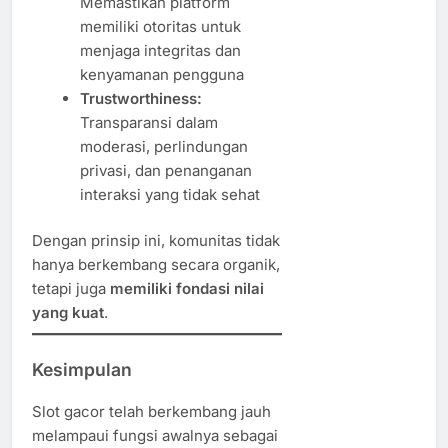
Memastikan platform
memiliki otoritas untuk
menjaga integritas dan
kenyamanan pengguna
Trustworthiness:
Transparansi dalam
moderasi, perlindungan
privasi, dan penanganan
interaksi yang tidak sehat
Dengan prinsip ini, komunitas tidak
hanya berkembang secara organik,
tetapi juga
memiliki fondasi nilai
yang kuat
.
Kesimpulan
Slot gacor telah berkembang jauh
melampaui fungsi awalnya sebagai