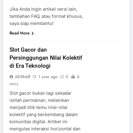
Jika Anda ingin artikel versi lain,
tambahan FAQ, atau format khusus,
saya siap membantu!
Read More
Slot Gacor dan
Persinggungan Nilai Kolektif
di Era Teknologi
4838ddf
1 year ago
0
6
mins
Slot gacor bukan lagi sekadar
istilah permainan, melainkan
menjadi titik temu nilai-nilai
kolektif yang berkembang dalam
komunitas digital. Artikel ini
mengulas interaksi horizontal dan