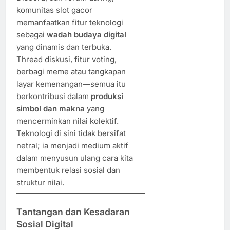
komunitas slot gacor
memanfaatkan fitur teknologi
sebagai
wadah budaya digital
yang dinamis dan terbuka.
Thread diskusi, fitur voting,
berbagi meme atau tangkapan
layar kemenangan—semua itu
berkontribusi dalam
produksi
simbol dan makna
yang
mencerminkan nilai kolektif.
Teknologi di sini tidak bersifat
netral; ia menjadi medium aktif
dalam menyusun ulang cara kita
membentuk relasi sosial dan
struktur nilai.
Tantangan dan Kesadaran
Sosial Digital