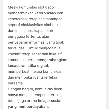
Meski komunitas slot gacor
mencerminkan keterbukaan dan
kesetaraan, tetap ada tantangan
seperti eksklusivitas simbolik,
dominasi percakapan oleh
pengguna tertentu, atau
penyebaran informasi yang tidak
tervalidasi. Untuk menjaga nilai
kolektif tetap sehat dan inklusif,
komunitas perlu
mengembangkan
kesadaran etika digital
,
memperkuat literasi komunikasi,
dan membuka ruang refleksi
bersama.
Dengan begitu, komunitas tidak
hanya menjadi tempat interaksi,
tetapi juga
arena belajar sosial
yang memberdayakan.