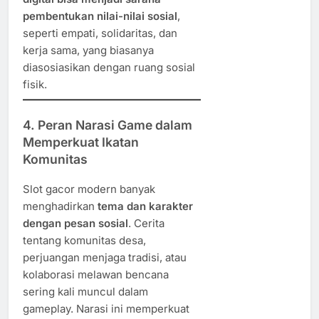
pembentukan nilai-nilai sosial
,
seperti empati, solidaritas, dan
kerja sama, yang biasanya
diasosiasikan dengan ruang sosial
fisik.
4.
Peran Narasi Game dalam
Memperkuat Ikatan
Komunitas
Slot gacor modern banyak
menghadirkan
tema dan karakter
dengan pesan sosial
. Cerita
tentang komunitas desa,
perjuangan menjaga tradisi, atau
kolaborasi melawan bencana
sering kali muncul dalam
gameplay. Narasi ini memperkuat