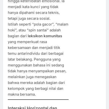
hingga keterlibatan emosional. Ia
menjadi kata kunci yang tidak
hanya dipahami secara teknis,
tetapi juga secara sosial.
Istilah seperti “pola gacor”, “malam
hoki”, atau “spin santai” adalah
bagian dari
leksikon komunitas
yang memperkuat rasa
kebersamaan dan menjadi titik
temu antarindividu dari berbagai
latar belakang. Pengguna yang
menggunakan bahasa ini sedang
tidak hanya menyampaikan pesan,
melainkan juga menegaskan
bahwa mereka adalah bagian dari
kelompok yang berbagi nilai dan
makna bersama.
Interaksi Horizontal dan