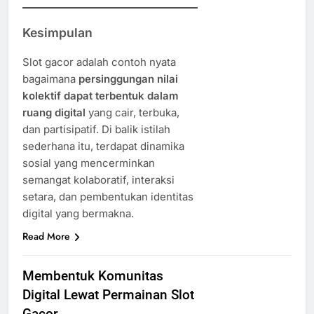
Kesimpulan
Slot gacor adalah contoh nyata
bagaimana
persinggungan nilai
kolektif dapat terbentuk dalam
ruang digital
yang cair, terbuka,
dan partisipatif. Di balik istilah
sederhana itu, terdapat dinamika
sosial yang mencerminkan
semangat kolaboratif, interaksi
setara, dan pembentukan identitas
digital yang bermakna.
Read More
Membentuk Komunitas
Digital Lewat Permainan Slot
Gacor