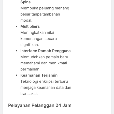
Spins
Membuka peluang menang
besar tanpa tambahan
modal.
Multipliers
Meningkatkan nilai
kemenangan secara
signifikan.
Interface Ramah Pengguna
Memudahkan pemain baru
memahami dan menikmati
permainan.
Keamanan Terjamin
Teknologi enkripsi terbaru
menjaga keamanan data dan
transaksi.
Pelayanan Pelanggan 24 Jam