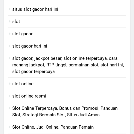
situs slot gacor hari ini
slot
slot gacor
slot gacor hari ini
slot gacor, jackpot besar, slot online terpercaya, cara
menang jackpot, RTP tinggi, permainan slot, slot hari ini,
slot gacor terpercaya
slot online
slot online resmi
Slot Online Terpercaya, Bonus dan Promosi, Panduan
Slot, Strategi Bermain Slot, Situs Judi Aman
Slot Online, Judi Online, Panduan Pemain