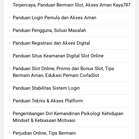
Terpercaya, Panduan Bermain Slot, Akses Aman Kaya787
Panduan Login Pemula dan Akses Aman
Panduan Pengguna, Solusi Masalah
Panduan Registrasi dan Akses Digital
Panduan Situs Keamanan Digital Slot Online
Panduan Slot Online, Promo dan Bonus Slot, Tips
Bermain Aman, Edukasi Pemain CorlaSlot
Panduan Stabilitas Sistem Login
Panduan Teknis & Akses Platform
Pengembangan Diri Kemandirian Psikologi Kehidupan
Mindset & Kebiasaan Motivasi
Perjudian Online, Tips Bermain