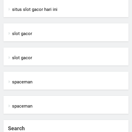
situs slot gacor hari ini
slot gacor
slot gacor
spaceman
spaceman
Search