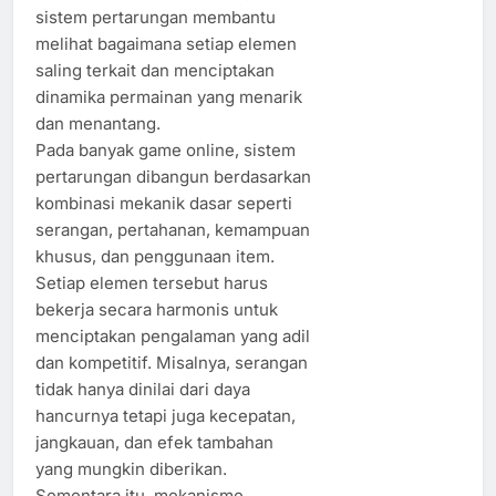
sistem pertarungan membantu
melihat bagaimana setiap elemen
saling terkait dan menciptakan
dinamika permainan yang menarik
dan menantang.
Pada banyak game online, sistem
pertarungan dibangun berdasarkan
kombinasi mekanik dasar seperti
serangan, pertahanan, kemampuan
khusus, dan penggunaan item.
Setiap elemen tersebut harus
bekerja secara harmonis untuk
menciptakan pengalaman yang adil
dan kompetitif. Misalnya, serangan
tidak hanya dinilai dari daya
hancurnya tetapi juga kecepatan,
jangkauan, dan efek tambahan
yang mungkin diberikan.
Sementara itu, mekanisme