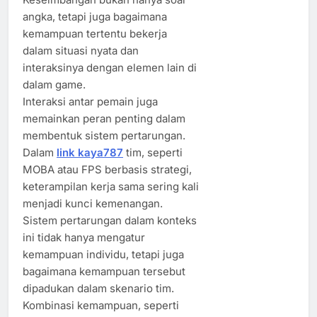
angka, tetapi juga bagaimana
kemampuan tertentu bekerja
dalam situasi nyata dan
interaksinya dengan elemen lain di
dalam game.
Interaksi antar pemain juga
memainkan peran penting dalam
membentuk sistem pertarungan.
Dalam
link kaya787
tim, seperti
MOBA atau FPS berbasis strategi,
keterampilan kerja sama sering kali
menjadi kunci kemenangan.
Sistem pertarungan dalam konteks
ini tidak hanya mengatur
kemampuan individu, tetapi juga
bagaimana kemampuan tersebut
dipadukan dalam skenario tim.
Kombinasi kemampuan, seperti