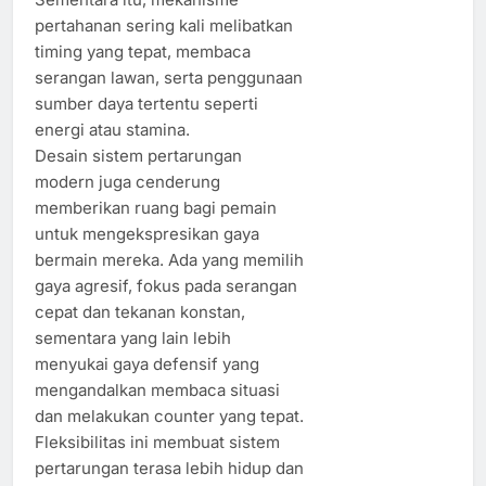
pertahanan sering kali melibatkan
timing yang tepat, membaca
serangan lawan, serta penggunaan
sumber daya tertentu seperti
energi atau stamina.
Desain sistem pertarungan
modern juga cenderung
memberikan ruang bagi pemain
untuk mengekspresikan gaya
bermain mereka. Ada yang memilih
gaya agresif, fokus pada serangan
cepat dan tekanan konstan,
sementara yang lain lebih
menyukai gaya defensif yang
mengandalkan membaca situasi
dan melakukan counter yang tepat.
Fleksibilitas ini membuat sistem
pertarungan terasa lebih hidup dan