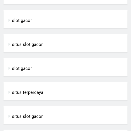
slot gacor
situs slot gacor
slot gacor
situs terpercaya
situs slot gacor