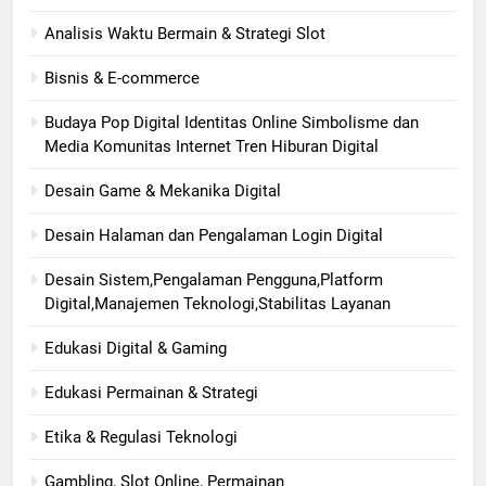
Analisis Waktu Bermain & Strategi Slot
Bisnis & E-commerce
Budaya Pop Digital Identitas Online Simbolisme dan
Media Komunitas Internet Tren Hiburan Digital
Desain Game & Mekanika Digital
Desain Halaman dan Pengalaman Login Digital
Desain Sistem,Pengalaman Pengguna,Platform
Digital,Manajemen Teknologi,Stabilitas Layanan
Edukasi Digital & Gaming
Edukasi Permainan & Strategi
Etika & Regulasi Teknologi
Gambling, Slot Online, Permainan