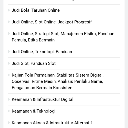
Judi Bola, Taruhan Online
Judi Online, Slot Online, Jackpot Progresif
Judi Online, Strategi Slot, Manajemen Risiko, Panduan
Pemula, Etika Bermain
Judi Online, Teknologi, Panduan
Judi Slot, Panduan Slot
Kajian Pola Permainan, Stabilitas Sistem Digital,
Observasi Ritme Mesin, Analisis Perilaku Game,
Pengalaman Bermain Konsisten
Keamanan & Infrastruktur Digital
Keamanan & Teknologi
Keamanan Akses & Infrastruktur Alternatif