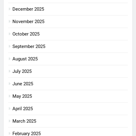
December 2025
November 2025
October 2025
September 2025
August 2025
July 2025
June 2025
May 2025
April 2025
March 2025
February 2025