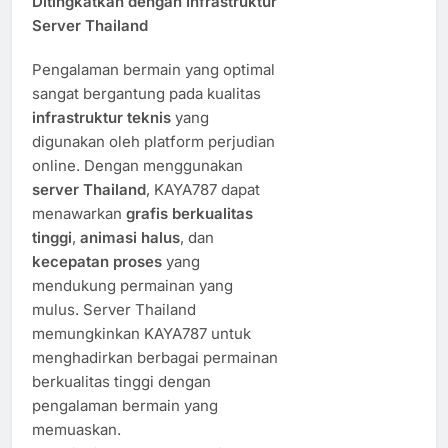
Ditingkatkan dengan Infrastruktur
Server Thailand
Pengalaman bermain yang optimal
sangat bergantung pada kualitas
infrastruktur teknis
yang
digunakan oleh platform perjudian
online. Dengan menggunakan
server Thailand
, KAYA787 dapat
menawarkan
grafis berkualitas
tinggi
,
animasi halus
, dan
kecepatan proses
yang
mendukung permainan yang
mulus. Server Thailand
memungkinkan KAYA787 untuk
menghadirkan berbagai permainan
berkualitas tinggi dengan
pengalaman bermain yang
memuaskan.