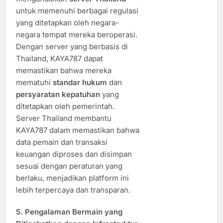
untuk memenuhi berbagai regulasi
yang ditetapkan oleh negara-
negara tempat mereka beroperasi.
Dengan server yang berbasis di
Thailand, KAYA787 dapat
memastikan bahwa mereka
mematuhi
standar hukum
dan
persyaratan kepatuhan
yang
ditetapkan oleh pemerintah.
Server Thailand membantu
KAYA787 dalam memastikan bahwa
data pemain dan transaksi
keuangan diproses dan disimpan
sesuai dengan peraturan yang
berlaku, menjadikan platform ini
lebih terpercaya dan transparan.
5.
Pengalaman Bermain yang