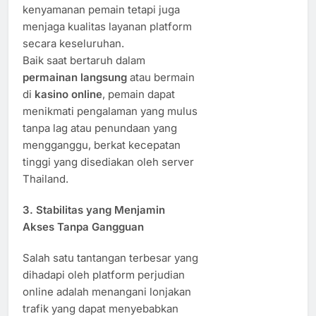
kenyamanan pemain tetapi juga
menjaga kualitas layanan platform
secara keseluruhan.
Baik saat bertaruh dalam
permainan langsung
atau bermain
di
kasino online
, pemain dapat
menikmati pengalaman yang mulus
tanpa lag atau penundaan yang
mengganggu, berkat kecepatan
tinggi yang disediakan oleh server
Thailand.
3.
Stabilitas yang Menjamin
Akses Tanpa Gangguan
Salah satu tantangan terbesar yang
dihadapi oleh platform perjudian
online adalah menangani lonjakan
trafik yang dapat menyebabkan