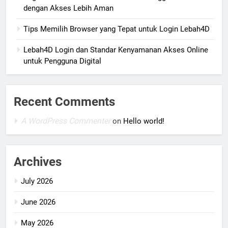
dengan Akses Lebih Aman
Tips Memilih Browser yang Tepat untuk Login Lebah4D
Lebah4D Login dan Standar Kenyamanan Akses Online
untuk Pengguna Digital
Recent Comments
A WordPress Commenter
on
Hello world!
Archives
July 2026
June 2026
May 2026