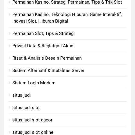
Permainan Kasino, Strategi Permainan, Tips & Trik Slot
Permainan Kasino, Teknologi Hiburan, Game Interaktif,
Inovasi Slot, Hiburan Digital
Permainan Slot, Tips & Strategi
Privasi Data & Registrasi Akun
Riset & Analisis Desain Permainan
Sistem Alternatif & Stabilitas Server
Sistem Login Modern
situs judi
situs judi slot
situs judi slot gacor
situs judi slot online