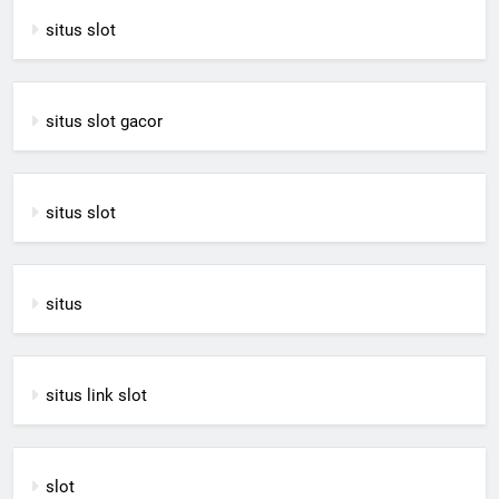
situs slot
situs slot gacor
situs slot
situs
situs link slot
slot