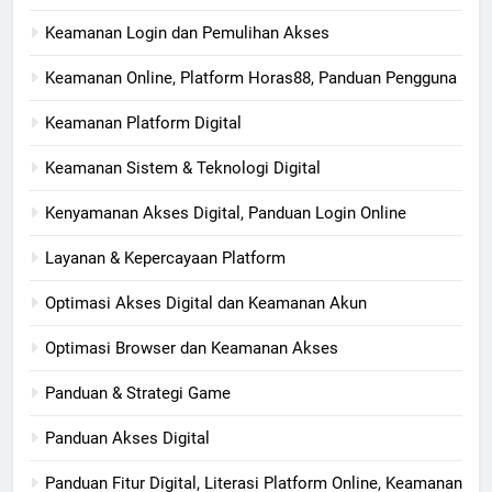
Keamanan Login dan Pemulihan Akses
Keamanan Online, Platform Horas88, Panduan Pengguna
Keamanan Platform Digital
Keamanan Sistem & Teknologi Digital
Kenyamanan Akses Digital, Panduan Login Online
Layanan & Kepercayaan Platform
Optimasi Akses Digital dan Keamanan Akun
Optimasi Browser dan Keamanan Akses
Panduan & Strategi Game
Panduan Akses Digital
Panduan Fitur Digital, Literasi Platform Online, Keamanan