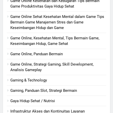
Game Online Kesehatan dan Kebugaran Tips Bermain
Game Produktivitas Gaya Hidup Sehat
Game Online Sehat Kesehatan Mental dalam Game Tips
Bermain Game Manajemen Stres dan Game
Keseimbangan Hidup dan Game
Game Online, Kesehatan Mental, Tips Bermain Game,
Keseimbangan Hidup, Game Sehat
Game Online, Panduan Bermain
Game Online, Strategi Gaming, Skill Development,
Analisis Gameplay
Gaming & Technology
Gaming, Panduan Slot, Strategi Bermain
Gaya Hidup Sehat / Nutrisi
Infrastruktur Akses dan Kontinuitas Layanan