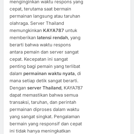
menginginkan waktu respons yang
cepat, terutama saat bermain
permainan langsung atau taruhan
olahraga. Server Thailand
memungkinkan
KAYA787
untuk
memberikan
latensi rendah
, yang
berarti bahwa waktu respons
antara pemain dan server sangat
cepat. Kecepatan ini sangat
penting bagi pemain yang terlibat
dalam
permainan waktu nyata
, di
mana setiap detik sangat berarti.
Dengan
server Thailand
, KAYA787
dapat memastikan bahwa semua
transaksi, taruhan, dan perintah
permainan diproses dalam waktu
yang sangat singkat. Pengalaman
bermain yang responsif dan cepat
ini tidak hanya meningkatkan