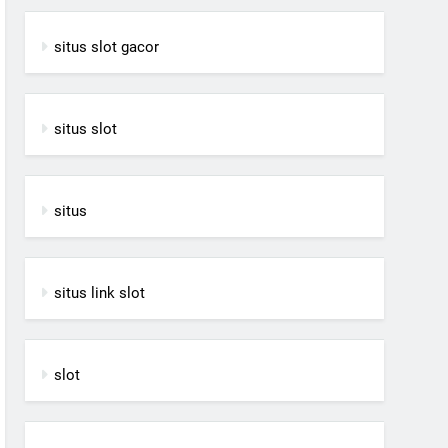
situs slot gacor
situs slot
situs
situs link slot
slot