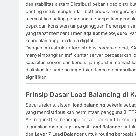
dan stabilitas sistem.Distribusi beban (load distribu
penting untuk menghindari bottleneck, mengurang
memastikan setiap pengguna mendapatkan pengal
cepat dan konsisten tanpa gangguan.Penerapan stra
yang tepat membantu menjaga
uptime 99,99%
, y
keandalan tinggi di dunia digital.
Dengan infrastruktur terdistribusi secara global, 
menyeimbangkan trafik antar server berdasarkan l
kapasitas server, dan kondisi jaringan.Ini memastik
dialihkan ke node paling efisien tanpa menimbulk
signifikan.
Prinsip Dasar Load Balancing di
Secara teknis, sistem
load balancing
bekerja sebag
yang mendistribusikan permintaan pengguna (HT
API request) ke beberapa server backend.Teknolo
digunakan mencakup
Layer 4 Load Balancer
untuk
dan
Layer 7 Load Balancer
untuk routing berbasis