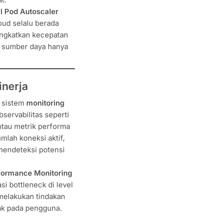
l Pod Autoscaler
ud selalu berada
ningkatkan kecepatan
na sumber daya hanya
inerja
n sistem
monitoring
ervabilitas seperti
au metrik performa
umlah koneksi aktif,
 mendeteksi potensi
rformance Monitoring
i bottleneck di level
 melakukan tindakan
ak pada pengguna.