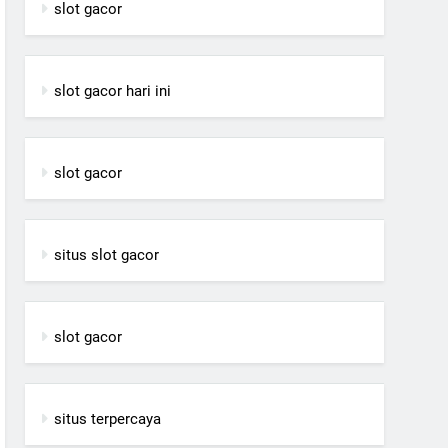
slot gacor
slot gacor hari ini
slot gacor
situs slot gacor
slot gacor
situs terpercaya