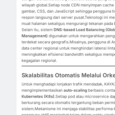
wilayah global.Setiap node CDN menyimpan cache k
gambar, CSS, dan JavaScript sehingga pengguna t
respon langsung dari server pusat.Teknologi ini 
muat halaman sekaligus mengurangi tekanan pada 
Selain itu, sistem
DNS-based Load Balancing (Globa
Management)
digunakan untuk mengarahkan peng
terdekat secara geografis.Misalnya, pengguna di A
data center regional untuk menghindari latensi linta
meningkatkan efisiensi bandwidth sekaligus memper
kegagalan regional.
Skalabilitas Otomatis Melalui Ork
Untuk menghadapi lonjakan trafik mendadak, KAYA
mengimplementasikan
auto-scaling
berbasis conta
Kubernetes (K8s)
.Setiap pod atau microservice d
berkurang secara otomatis tergantung beban perm
sistem.Mekanisme ini menjaga stabilitas performa 
pengguna aktif meningkat tajam dalam waktu singka