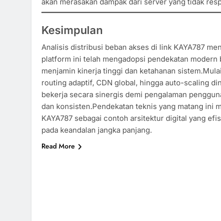
akan merasakan dampak dari server yang tidak res
Kesimpulan
Analisis distribusi beban akses di link KAYA787 m
platform ini telah mengadopsi pendekatan modern 
menjamin kinerja tinggi dan ketahanan sistem.Mulai
routing adaptif, CDN global, hingga auto-scaling d
bekerja secara sinergis demi pengalaman penggun
dan konsisten.Pendekatan teknis yang matang ini
KAYA787 sebagai contoh arsitektur digital yang efis
pada keandalan jangka panjang.
Read More