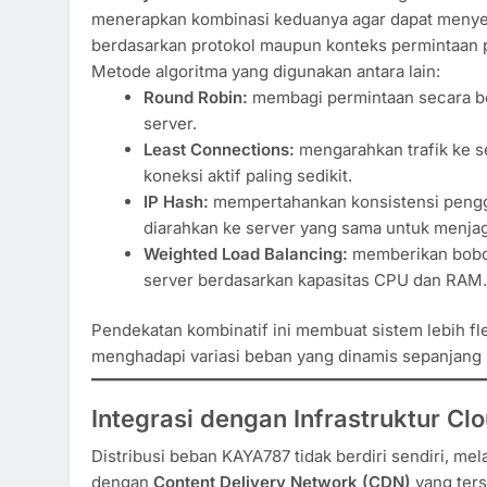
menerapkan kombinasi keduanya agar dapat menye
berdasarkan protokol maupun konteks permintaan
Metode algoritma yang digunakan antara lain:
Round Robin:
membagi permintaan secara ber
server.
Least Connections:
mengarahkan trafik ke s
koneksi aktif paling sedikit.
IP Hash:
mempertahankan konsistensi pengg
diarahkan ke server yang sama untuk menjaga 
Weighted Load Balancing:
memberikan bobot
server berdasarkan kapasitas CPU dan RAM.
Pendekatan kombinatif ini membuat sistem lebih fl
menghadapi variasi beban yang dinamis sepanjang 
Integrasi dengan Infrastruktur C
Distribusi beban KAYA787 tidak berdiri sendiri, mel
dengan
Content Delivery Network (CDN)
yang ters