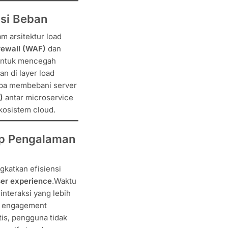
usi Beban
 arsitektur load
rewall (WAF)
dan
r untuk mencegah
an di layer load
npa membebani server
)
antar microservice
ekosistem cloud.
ap Pengalaman
gkatkan efisiensi
er experience
.Waktu
interaksi yang lebih
n engagement
tis, pengguna tidak