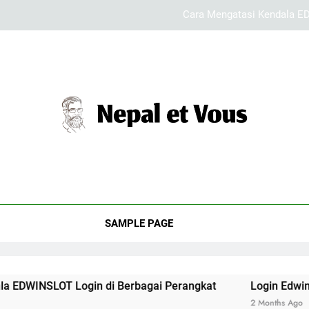
Cara Mengatasi Kendala ED
Login Edwinslot Lewat Safari untuk Pen
Tips Memilih Br
Mengenal Fungsi 
Cara Mengatasi Kendala ED
Login Edwinslot Lewat Safari untuk Pen
al Et Vous
Keindahan Nepal Dengan Panduan Dari Nepal Et Vous.
Tips Memilih Br
SAMPLE PAGE
T Login di Berbagai Perangkat
Login Edwinslot Lewat
2 Months Ago