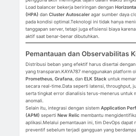
Load balancer bekerja beriringan dengan
Horizonta
(HPA)
dan
Cluster Autoscaler
agar sumber daya clo
pada kondisi optimal.Teknologi ini tidak hanya me
tanggapan server, tetapi juga efisiensi biaya kare
aktif saat benar-benar dibutuhkan.
Pemantauan dan Observabilitas K
Distribusi beban yang efektif harus disertai denga
yang transparan.KAYA787 menggunakan platform obs
Prometheus
,
Grafana
, dan
ELK Stack
untuk memant
secara real-time.Data seperti latensi, throughput, j
serta tingkat error dianalisis terus-menerus untuk
anomali.
Selain itu, integrasi dengan sistem
Application Pe
(APM)
seperti
New Relic
membantu mengidentifikas
aplikasi.Melalui pemantauan ini, tim DevOps dapat
preventif sebelum terjadi gangguan yang berdamp