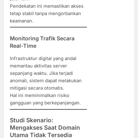
Pendekatan ini memastikan akses
tetap stabil tanpa mengorbankan
keamanan.
Monitoring Trafik Secara
Real-Time
Infrastruktur digital yang andal
memantau aktivitas server
sepanjang waktu. Jika terjadi
anomali, sistem dapat melakukan
mitigasi secara otomatis.
Hal ini meminimalkan risiko
gangguan yang berkepanjangan.
Studi Skenario:
Mengakses Saat Domain
Utama Tidak Tersedia