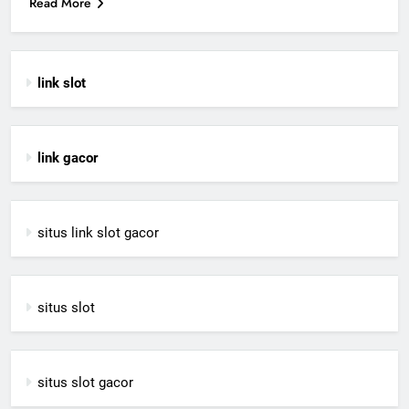
Read More
link slot
link gacor
situs link slot gacor
situs slot
situs slot gacor