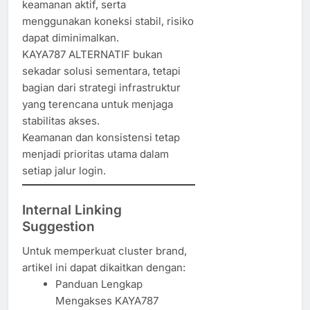
keamanan aktif, serta
menggunakan koneksi stabil, risiko
dapat diminimalkan.
KAYA787 ALTERNATIF bukan
sekadar solusi sementara, tetapi
bagian dari strategi infrastruktur
yang terencana untuk menjaga
stabilitas akses.
Keamanan dan konsistensi tetap
menjadi prioritas utama dalam
setiap jalur login.
Internal Linking
Suggestion
Untuk memperkuat cluster brand,
artikel ini dapat dikaitkan dengan:
Panduan Lengkap
Mengakses KAYA787