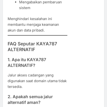
Mengabaikan pembaruan
sistem
Menghindari kesalahan ini
membantu menjaga keamanan
akun dan data pribadi.
FAQ Seputar KAYA787
ALTERNATIF
1. Apa itu KAYA787
ALTERNATIF?
Jalur akses cadangan yang
digunakan saat domain utama tidak
tersedia.
2. Apakah semua jalur
alternatif aman?