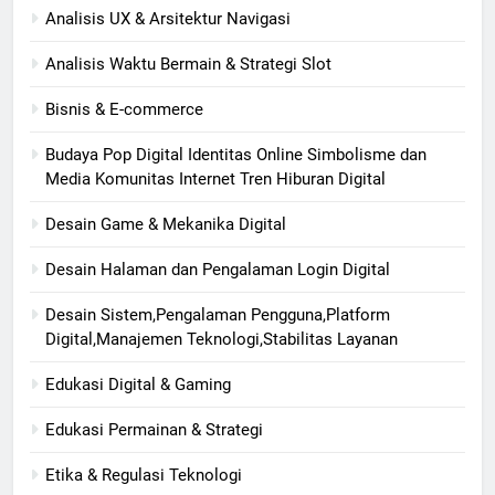
Analisis UX & Arsitektur Navigasi
Analisis Waktu Bermain & Strategi Slot
Bisnis & E-commerce
Budaya Pop Digital Identitas Online Simbolisme dan
Media Komunitas Internet Tren Hiburan Digital
Desain Game & Mekanika Digital
Desain Halaman dan Pengalaman Login Digital
Desain Sistem,Pengalaman Pengguna,Platform
Digital,Manajemen Teknologi,Stabilitas Layanan
Edukasi Digital & Gaming
Edukasi Permainan & Strategi
Etika & Regulasi Teknologi