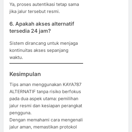
Ya, proses autentikasi tetap sama
jika jalur tersebut resmi.
6. Apakah akses alternatif
tersedia 24 jam?
Sistem dirancang untuk menjaga
kontinuitas akses sepanjang
waktu.
Kesimpulan
Tips aman menggunakan KAYA787
ALTERNATIF tanpa risiko berfokus
pada dua aspek utama: pemilihan
jalur resmi dan kesiapan perangkat
pengguna.
Dengan memahami cara mengenali
jalur aman, memastikan protokol