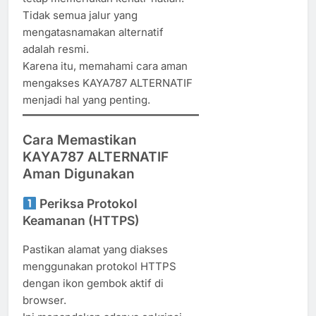
Tidak semua jalur yang
mengatasnamakan alternatif
adalah resmi.
Karena itu, memahami cara aman
mengakses KAYA787 ALTERNATIF
menjadi hal yang penting.
Cara Memastikan
KAYA787 ALTERNATIF
Aman Digunakan
Periksa Protokol
Keamanan (HTTPS)
Pastikan alamat yang diakses
menggunakan protokol HTTPS
dengan ikon gembok aktif di
browser.