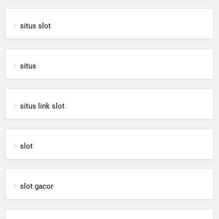
situs slot
situs
situs link slot
slot
slot gacor