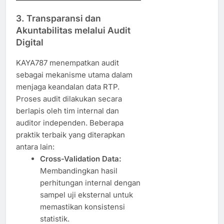
3. Transparansi dan
Akuntabilitas melalui Audit
Digital
KAYA787 menempatkan audit
sebagai mekanisme utama dalam
menjaga keandalan data RTP.
Proses audit dilakukan secara
berlapis oleh tim internal dan
auditor independen. Beberapa
praktik terbaik yang diterapkan
antara lain:
Cross-Validation Data:
Membandingkan hasil
perhitungan internal dengan
sampel uji eksternal untuk
memastikan konsistensi
statistik.