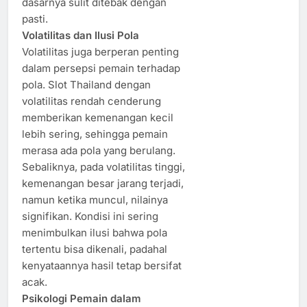
dasarnya sulit ditebak dengan
pasti.
Volatilitas dan Ilusi Pola
Volatilitas juga berperan penting
dalam persepsi pemain terhadap
pola. Slot Thailand dengan
volatilitas rendah cenderung
memberikan kemenangan kecil
lebih sering, sehingga pemain
merasa ada pola yang berulang.
Sebaliknya, pada volatilitas tinggi,
kemenangan besar jarang terjadi,
namun ketika muncul, nilainya
signifikan. Kondisi ini sering
menimbulkan ilusi bahwa pola
tertentu bisa dikenali, padahal
kenyataannya hasil tetap bersifat
acak.
Psikologi Pemain dalam