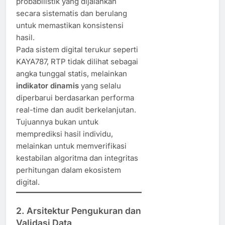
probabilistik yang dijalankan
secara sistematis dan berulang
untuk memastikan konsistensi
hasil.
Pada sistem digital terukur seperti
KAYA787, RTP tidak dilihat sebagai
angka tunggal statis, melainkan
indikator dinamis
yang selalu
diperbarui berdasarkan performa
real-time dan audit berkelanjutan.
Tujuannya bukan untuk
memprediksi hasil individu,
melainkan untuk memverifikasi
kestabilan algoritma dan integritas
perhitungan dalam ekosistem
digital.
2. Arsitektur Pengukuran dan
Validasi Data