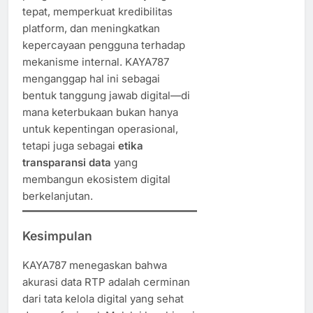
tepat, memperkuat kredibilitas
platform, dan meningkatkan
kepercayaan pengguna terhadap
mekanisme internal. KAYA787
menganggap hal ini sebagai
bentuk tanggung jawab digital—di
mana keterbukaan bukan hanya
untuk kepentingan operasional,
tetapi juga sebagai
etika
transparansi data
yang
membangun ekosistem digital
berkelanjutan.
Kesimpulan
KAYA787 menegaskan bahwa
akurasi data RTP adalah cerminan
dari tata kelola digital yang sehat