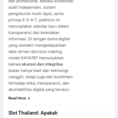
dan profesional. Melalui kombinasi
audit independen, sistem
pengukuran multi-layer, serta
prinsip E-E-A-T, platform ini
menciptakan standar baru dalam
transparansi dan keandalan
informasi. Di tengah dunia digital
yang semakin mengedepankan
data-driven decision making,
model KAYA787 menunjukkan
bahwa
akurasi dan integritas
bukan hanya hasil dari teknologi
canggih, tetapi juga dari komitmen
terhadap etika, transparansi, dan
akuntabilitas digital yang terukur.
Read More
Slot Thailand: Apakah