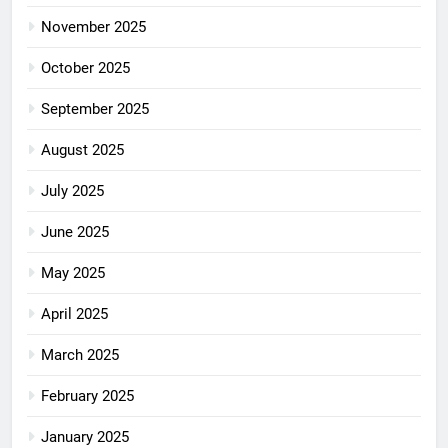
November 2025
October 2025
September 2025
August 2025
July 2025
June 2025
May 2025
April 2025
March 2025
February 2025
January 2025