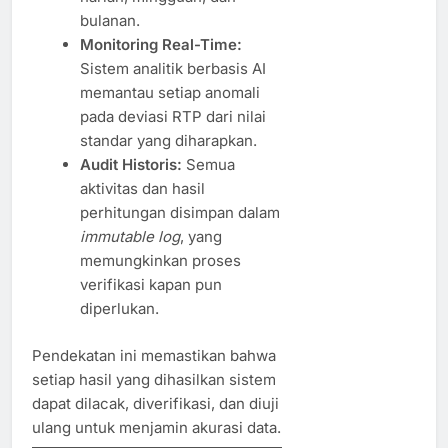
bulanan.
Monitoring Real-Time:
Sistem analitik berbasis AI
memantau setiap anomali
pada deviasi RTP dari nilai
standar yang diharapkan.
Audit Historis:
Semua
aktivitas dan hasil
perhitungan disimpan dalam
immutable log
, yang
memungkinkan proses
verifikasi kapan pun
diperlukan.
Pendekatan ini memastikan bahwa
setiap hasil yang dihasilkan sistem
dapat dilacak, diverifikasi, dan diuji
ulang untuk menjamin akurasi data.