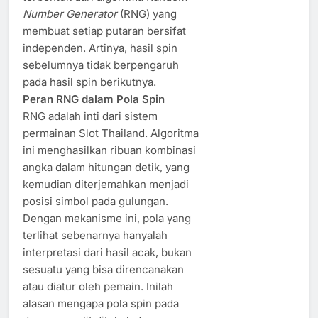
Number Generator
(RNG) yang
membuat setiap putaran bersifat
independen. Artinya, hasil spin
sebelumnya tidak berpengaruh
pada hasil spin berikutnya.
Peran RNG dalam Pola Spin
RNG adalah inti dari sistem
permainan Slot Thailand. Algoritma
ini menghasilkan ribuan kombinasi
angka dalam hitungan detik, yang
kemudian diterjemahkan menjadi
posisi simbol pada gulungan.
Dengan mekanisme ini, pola yang
terlihat sebenarnya hanyalah
interpretasi dari hasil acak, bukan
sesuatu yang bisa direncanakan
atau diatur oleh pemain. Inilah
alasan mengapa pola spin pada