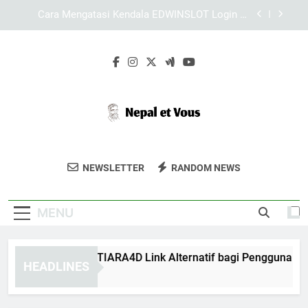
Skip
Login Edwinslot Lewat Safari untuk Pengguna
to
iPhone dengan Akses Lebih Aman
content
Tips Memilih Browser yang Tepat untuk Login
Lebah4D
Mengenal Fungsi TIARA4D Link Alternatif bagi
Pengguna
Cara Mengatasi Kendala EDWINSLOT Login di
Berbagai Perangkat
Login Edwinslot Lewat Safari untuk Pengguna
iPhone dengan Akses Lebih Aman
Nepal Et Vous
Jelajahi Keindahan Nepal Dengan Panduan
Tips Memilih Browser yang Tepat untuk Login
NEWSLETTER
RANDOM NEWS
Lebah4D
Dari Nepal Et Vous.
MENU
ngenal Fungsi TIARA4D Link Alternatif bagi Pengguna
HEADLINES
Weeks Ago