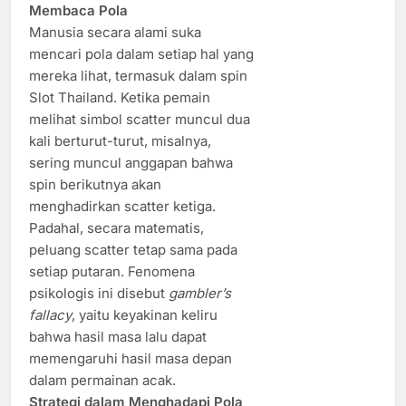
Membaca Pola
Manusia secara alami suka
mencari pola dalam setiap hal yang
mereka lihat, termasuk dalam spin
Slot Thailand. Ketika pemain
melihat simbol scatter muncul dua
kali berturut-turut, misalnya,
sering muncul anggapan bahwa
spin berikutnya akan
menghadirkan scatter ketiga.
Padahal, secara matematis,
peluang scatter tetap sama pada
setiap putaran. Fenomena
psikologis ini disebut
gambler’s
fallacy
, yaitu keyakinan keliru
bahwa hasil masa lalu dapat
memengaruhi hasil masa depan
dalam permainan acak.
Strategi dalam Menghadapi Pola