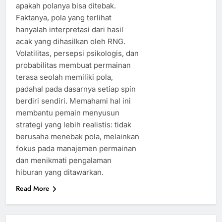
apakah polanya bisa ditebak.
Faktanya, pola yang terlihat
hanyalah interpretasi dari hasil
acak yang dihasilkan oleh RNG.
Volatilitas, persepsi psikologis, dan
probabilitas membuat permainan
terasa seolah memiliki pola,
padahal pada dasarnya setiap spin
berdiri sendiri. Memahami hal ini
membantu pemain menyusun
strategi yang lebih realistis: tidak
berusaha menebak pola, melainkan
fokus pada manajemen permainan
dan menikmati pengalaman
hiburan yang ditawarkan.
Read More