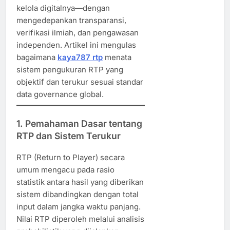
kelola digitalnya—dengan
mengedepankan transparansi,
verifikasi ilmiah, dan pengawasan
independen. Artikel ini mengulas
bagaimana
kaya787 rtp
menata
sistem pengukuran RTP yang
objektif dan terukur sesuai standar
data governance global.
1. Pemahaman Dasar tentang
RTP dan Sistem Terukur
RTP (Return to Player) secara
umum mengacu pada rasio
statistik antara hasil yang diberikan
sistem dibandingkan dengan total
input dalam jangka waktu panjang.
Nilai RTP diperoleh melalui analisis