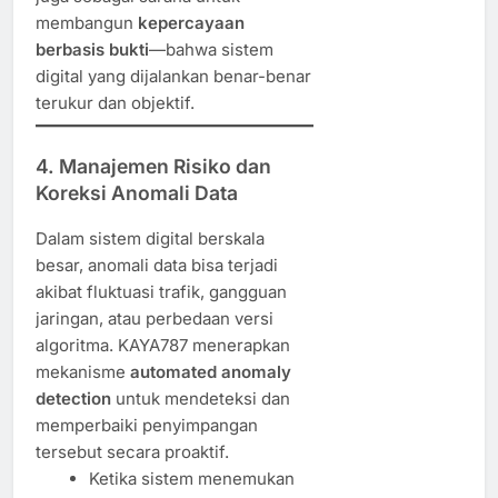
membangun
kepercayaan
berbasis bukti
—bahwa sistem
digital yang dijalankan benar-benar
terukur dan objektif.
4. Manajemen Risiko dan
Koreksi Anomali Data
Dalam sistem digital berskala
besar, anomali data bisa terjadi
akibat fluktuasi trafik, gangguan
jaringan, atau perbedaan versi
algoritma. KAYA787 menerapkan
mekanisme
automated anomaly
detection
untuk mendeteksi dan
memperbaiki penyimpangan
tersebut secara proaktif.
Ketika sistem menemukan