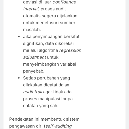
deviasi di luar
confidence
interval
, proses audit
otomatis segera dijalankan
untuk menelusuri sumber
masalah.
Jika penyimpangan bersifat
signifikan, data dikoreksi
melalui algoritma
regression
adjustment
untuk
menyeimbangkan variabel
penyebab.
Setiap perubahan yang
dilakukan dicatat dalam
audit trail
agar tidak ada
proses manipulasi tanpa
catatan yang sah.
Pendekatan ini membentuk sistem
pengawasan diri (
self-auditing