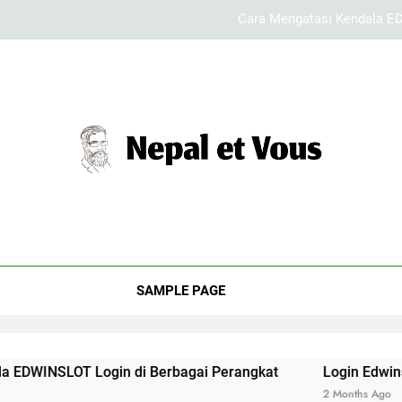
Cara Mengatasi Kendala ED
Login Edwinslot Lewat Safari untuk Pen
Tips Memilih Br
Mengenal Fungsi 
Cara Mengatasi Kendala ED
Login Edwinslot Lewat Safari untuk Pen
al Et Vous
Keindahan Nepal Dengan Panduan Dari Nepal Et Vous.
Tips Memilih Br
SAMPLE PAGE
SLOT Login di Berbagai Perangkat
Login Edwinslot Lew
2 Months Ago