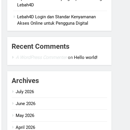
Lebah4D
Lebah4D Login dan Standar Kenyamanan
Akses Online untuk Pengguna Digital
Recent Comments
A WordPress Commenter
on
Hello world!
Archives
July 2026
June 2026
May 2026
April 2026