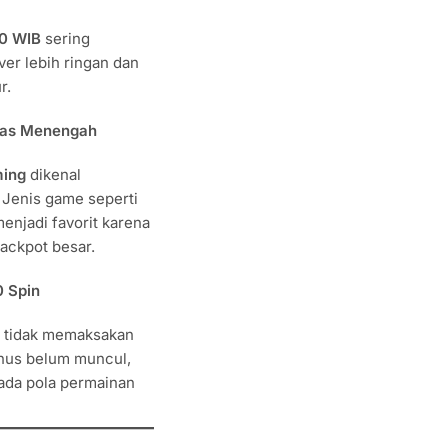
00 WIB
sering
ver lebih ringan dan
r.
itas Menengah
ing
dikenal
Jenis game seperti
menjadi favorit karena
jackpot besar.
0 Spin
 tidak memaksakan
bonus belum muncul,
pada pola permainan