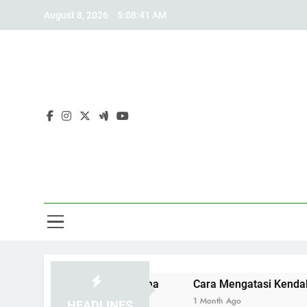
Skip
August 8, 2026
5:08:42 AM
to
content
Nep
Jelajahi 
ternatif bagi Pengguna
Cara Mengatasi Kendala EDWIN
1 Month Ago
HEADLINES