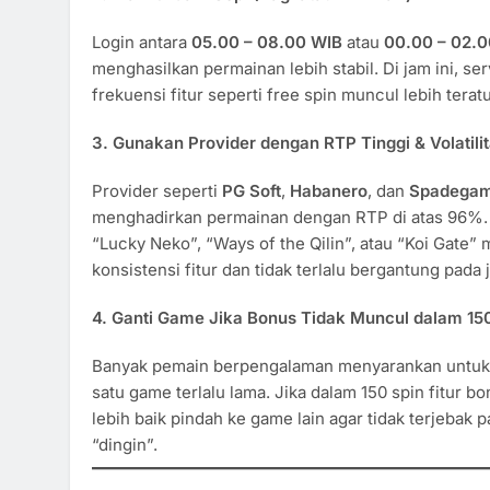
Login antara
05.00 – 08.00 WIB
atau
00.00 – 02.
menghasilkan permainan lebih stabil. Di jam ini, ser
frekuensi fitur seperti free spin muncul lebih teratu
3.
Gunakan Provider dengan RTP Tinggi & Volatil
Provider seperti
PG Soft
,
Habanero
, dan
Spadegam
menghadirkan permainan dengan RTP di atas 96%. 
“Lucky Neko”, “Ways of the Qilin”, atau “Koi Gate” 
konsistensi fitur dan tidak terlalu bergantung pada 
4.
Ganti Game Jika Bonus Tidak Muncul dalam 15
Banyak pemain berpengalaman menyarankan untuk
satu game terlalu lama. Jika dalam 150 spin fitur 
lebih baik pindah ke game lain agar tidak terjebak 
“dingin”.