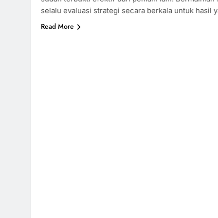
selalu evaluasi strategi secara berkala untuk hasil 
Read More