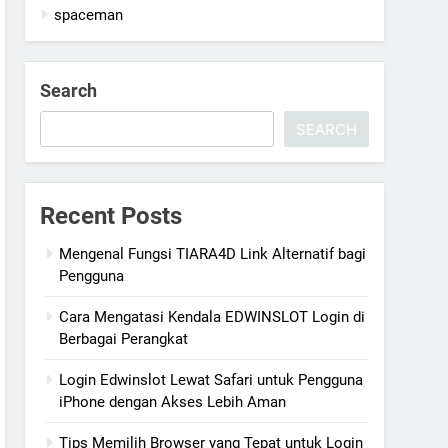
spaceman
Search
SEARCH
Recent Posts
Mengenal Fungsi TIARA4D Link Alternatif bagi
Pengguna
Cara Mengatasi Kendala EDWINSLOT Login di
Berbagai Perangkat
Login Edwinslot Lewat Safari untuk Pengguna
iPhone dengan Akses Lebih Aman
Tips Memilih Browser yang Tepat untuk Login