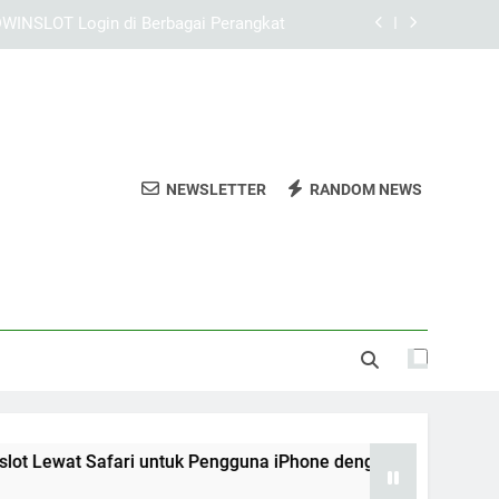
WINSLOT Login di Berbagai Perangkat
gguna iPhone dengan Akses Lebih Aman
owser yang Tepat untuk Login Lebah4D
TIARA4D Link Alternatif bagi Pengguna
NEWSLETTER
RANDOM NEWS
WINSLOT Login di Berbagai Perangkat
gguna iPhone dengan Akses Lebih Aman
owser yang Tepat untuk Login Lebah4D
at Safari untuk Pengguna iPhone dengan Akses Lebih Aman