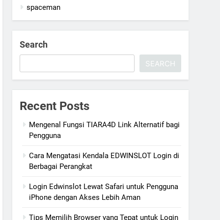
spaceman
Search
SEARCH
Recent Posts
Mengenal Fungsi TIARA4D Link Alternatif bagi
Pengguna
Cara Mengatasi Kendala EDWINSLOT Login di
Berbagai Perangkat
Login Edwinslot Lewat Safari untuk Pengguna
iPhone dengan Akses Lebih Aman
Tips Memilih Browser yang Tepat untuk Login