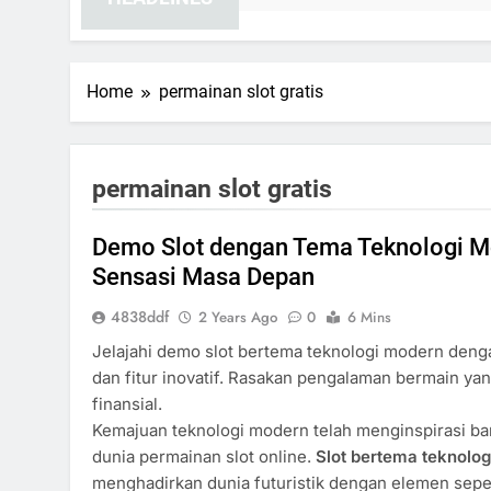
Home
permainan slot gratis
permainan slot gratis
Demo Slot dengan Tema Teknologi M
Sensasi Masa Depan
4838ddf
2 Years Ago
0
6 Mins
Jelajahi demo slot bertema teknologi modern dengan
dan fitur inovatif. Rasakan pengalaman bermain yan
finansial.
Kemajuan teknologi modern telah menginspirasi ba
dunia permainan slot online.
Slot bertema teknolo
menghadirkan dunia futuristik dengan elemen sepe