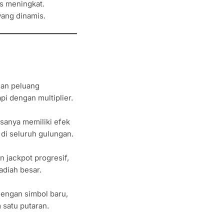
us meningkat.
yang dinamis.
gan peluang
pi dengan multiplier.
asanya memiliki efek
di seluruh gulungan.
 jackpot progresif,
diah besar.
engan simbol baru,
satu putaran.