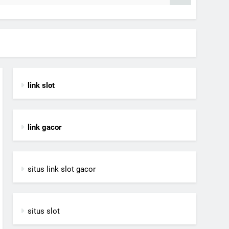
link slot
link gacor
situs link slot gacor
situs slot