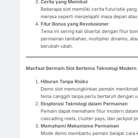
Cerita yang Memikat
Beberapa slot memiliki cerita futuristik ya
merasa seperti menjelajahi masa depan atau d
Fitur Bonus yang Revolusioner
Tema ini sering kali disertai dengan fitur b
permainan tambahan, multiplier dinamis, ata
berubah-ubah.
Manfaat Bermain Slot Bertema Teknologi Moder
Hiburan Tanpa Risiko
Demo slot memungkinkan pemain menikmati
tema canggih tanpa perlu bertaruh dengan 
Eksplorasi Teknologi dalam Permainan
Pemain dapat memahami fitur modern dalam 
cascading reels, cluster pays, dan jackpot pr
Memahami Mekanisme Permainan
Mode demo membantu pemain belajar cara k