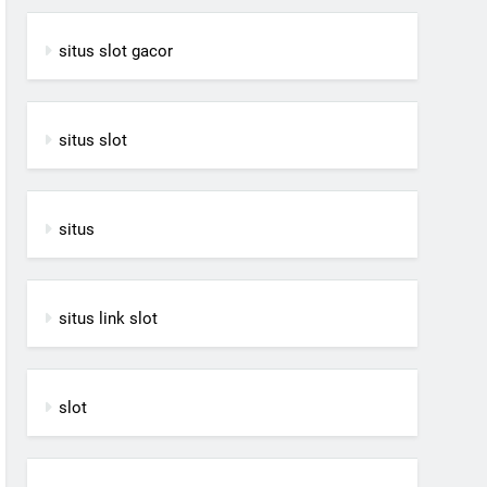
situs slot gacor
situs slot
situs
situs link slot
slot