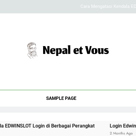
Cara Mengatasi Kendala ED
Login Edwinslot Lewat Safari untuk Pen
Tips Memilih Br
Mengenal Fungsi 
Cara Mengatasi Kendala ED
Login Edwinslot Lewat Safari untuk Pen
al Et Vous
Keindahan Nepal Dengan Panduan Dari Nepal Et Vous.
Tips Memilih Br
SAMPLE PAGE
T Login di Berbagai Perangkat
Login Edwinslot Lewat 
2 Months Ago