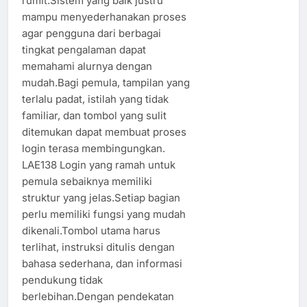
rumit.Sistem yang baik justru
mampu menyederhanakan proses
agar pengguna dari berbagai
tingkat pengalaman dapat
memahami alurnya dengan
mudah.Bagi pemula, tampilan yang
terlalu padat, istilah yang tidak
familiar, dan tombol yang sulit
ditemukan dapat membuat proses
login terasa membingungkan.
LAE138 Login yang ramah untuk
pemula sebaiknya memiliki
struktur yang jelas.Setiap bagian
perlu memiliki fungsi yang mudah
dikenali.Tombol utama harus
terlihat, instruksi ditulis dengan
bahasa sederhana, dan informasi
pendukung tidak
berlebihan.Dengan pendekatan