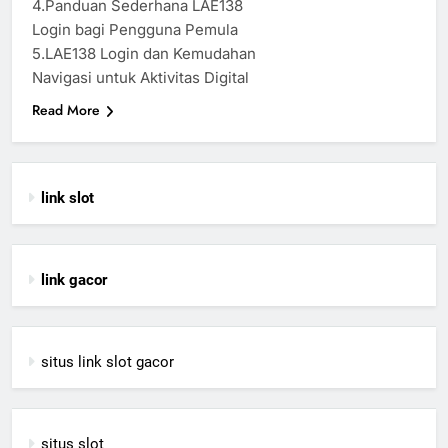
4.Panduan Sederhana LAE138
Login bagi Pengguna Pemula
5.LAE138 Login dan Kemudahan
Navigasi untuk Aktivitas Digital
Read More
link slot
link gacor
situs link slot gacor
situs slot