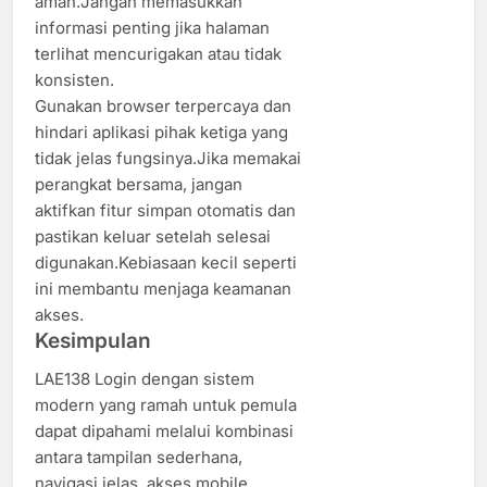
aman.Jangan memasukkan
informasi penting jika halaman
terlihat mencurigakan atau tidak
konsisten.
Gunakan browser terpercaya dan
hindari aplikasi pihak ketiga yang
tidak jelas fungsinya.Jika memakai
perangkat bersama, jangan
aktifkan fitur simpan otomatis dan
pastikan keluar setelah selesai
digunakan.Kebiasaan kecil seperti
ini membantu menjaga keamanan
akses.
Kesimpulan
LAE138 Login dengan sistem
modern yang ramah untuk pemula
dapat dipahami melalui kombinasi
antara tampilan sederhana,
navigasi jelas, akses mobile