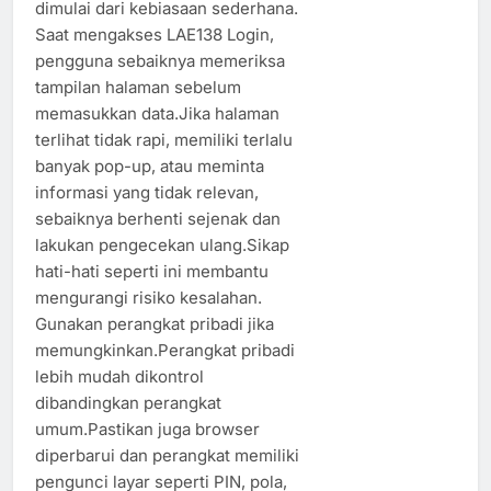
dimulai dari kebiasaan sederhana.
Saat mengakses LAE138 Login,
pengguna sebaiknya memeriksa
tampilan halaman sebelum
memasukkan data.Jika halaman
terlihat tidak rapi, memiliki terlalu
banyak pop-up, atau meminta
informasi yang tidak relevan,
sebaiknya berhenti sejenak dan
lakukan pengecekan ulang.Sikap
hati-hati seperti ini membantu
mengurangi risiko kesalahan.
Gunakan perangkat pribadi jika
memungkinkan.Perangkat pribadi
lebih mudah dikontrol
dibandingkan perangkat
umum.Pastikan juga browser
diperbarui dan perangkat memiliki
pengunci layar seperti PIN, pola,