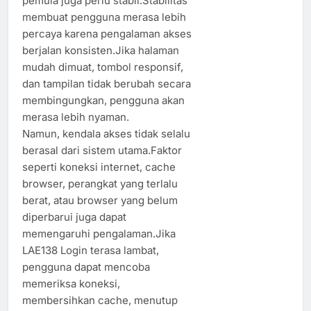
pemula juga perlu stabil.Stabilitas
membuat pengguna merasa lebih
percaya karena pengalaman akses
berjalan konsisten.Jika halaman
mudah dimuat, tombol responsif,
dan tampilan tidak berubah secara
membingungkan, pengguna akan
merasa lebih nyaman.
Namun, kendala akses tidak selalu
berasal dari sistem utama.Faktor
seperti koneksi internet, cache
browser, perangkat yang terlalu
berat, atau browser yang belum
diperbarui juga dapat
memengaruhi pengalaman.Jika
LAE138 Login terasa lambat,
pengguna dapat mencoba
memeriksa koneksi,
membersihkan cache, menutup