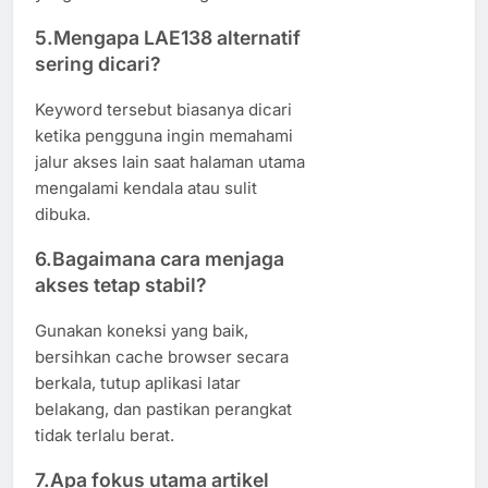
5.Mengapa LAE138 alternatif
sering dicari?
Keyword tersebut biasanya dicari
ketika pengguna ingin memahami
jalur akses lain saat halaman utama
mengalami kendala atau sulit
dibuka.
6.Bagaimana cara menjaga
akses tetap stabil?
Gunakan koneksi yang baik,
bersihkan cache browser secara
berkala, tutup aplikasi latar
belakang, dan pastikan perangkat
tidak terlalu berat.
7.Apa fokus utama artikel