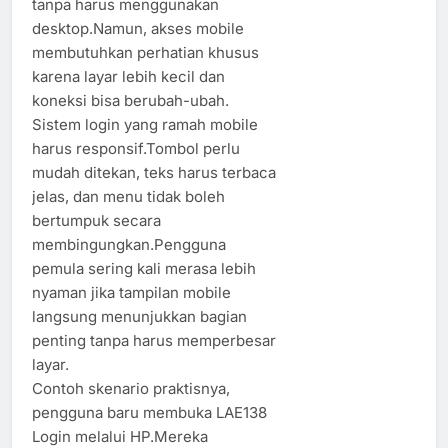
tanpa harus menggunakan
desktop.Namun, akses mobile
membutuhkan perhatian khusus
karena layar lebih kecil dan
koneksi bisa berubah-ubah.
Sistem login yang ramah mobile
harus responsif.Tombol perlu
mudah ditekan, teks harus terbaca
jelas, dan menu tidak boleh
bertumpuk secara
membingungkan.Pengguna
pemula sering kali merasa lebih
nyaman jika tampilan mobile
langsung menunjukkan bagian
penting tanpa harus memperbesar
layar.
Contoh skenario praktisnya,
pengguna baru membuka LAE138
Login melalui HP.Mereka