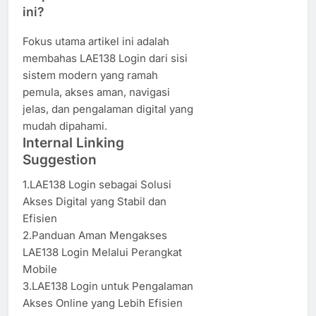
ini?
Fokus utama artikel ini adalah
membahas LAE138 Login dari sisi
sistem modern yang ramah
pemula, akses aman, navigasi
jelas, dan pengalaman digital yang
mudah dipahami.
Internal Linking
Suggestion
1.LAE138 Login sebagai Solusi
Akses Digital yang Stabil dan
Efisien
2.Panduan Aman Mengakses
LAE138 Login Melalui Perangkat
Mobile
3.LAE138 Login untuk Pengalaman
Akses Online yang Lebih Efisien