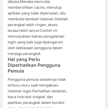
dibuka.Mereka mencoba
membersihkan cache, menutup
aplikasi yang tidak diperlukan, lalu
membuka kembali halaman.Setelah
perangkat lebih ringan, akses
terasa lebih lancar.Contoh ini
menunjukkan bahwa pengalaman
login yang baik juga dipengaruhi
oleh kebiasaan pengguna dalam
menjaga perangkat.
Hal yang Perlu
Diperhatikan Pengguna
Pemula
Pengguna pemula sebaiknya tidak
terburu-buru saat mengakses
halaman login.Perhatikan tampilan,
baca instruksi singkat, dan
pastikan perangkat dalam kondisi