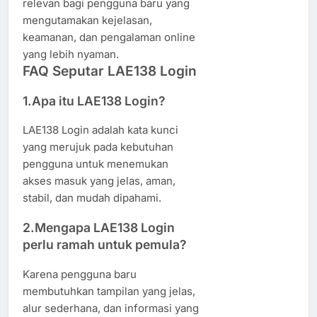
relevan bagi pengguna baru yang
mengutamakan kejelasan,
keamanan, dan pengalaman online
yang lebih nyaman.
FAQ Seputar LAE138 Login
1.Apa itu LAE138 Login?
LAE138 Login adalah kata kunci
yang merujuk pada kebutuhan
pengguna untuk menemukan
akses masuk yang jelas, aman,
stabil, dan mudah dipahami.
2.Mengapa LAE138 Login
perlu ramah untuk pemula?
Karena pengguna baru
membutuhkan tampilan yang jelas,
alur sederhana, dan informasi yang