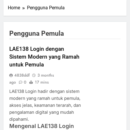
Home
Pengguna Pemula
Pengguna Pemula
LAE138 Login dengan
Sistem Modern yang Ramah
untuk Pemula
4838ddf
3 months
ago
0
17 mins
LAE138 Login hadir dengan sistem
modern yang ramah untuk pemula,
akses jelas, keamanan terarah, dan
pengalaman digital yang mudah
dipahami.
Mengenal LAE138 Login