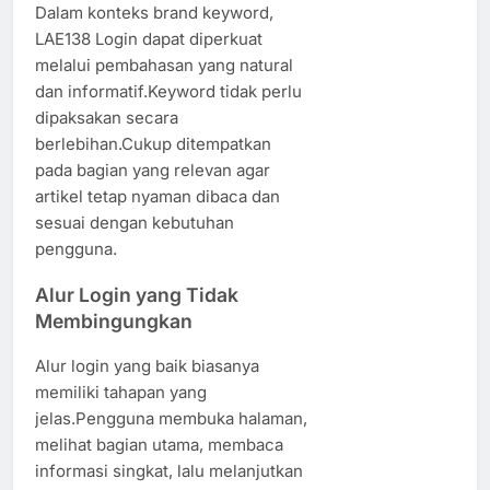
Dalam konteks brand keyword,
LAE138 Login dapat diperkuat
melalui pembahasan yang natural
dan informatif.Keyword tidak perlu
dipaksakan secara
berlebihan.Cukup ditempatkan
pada bagian yang relevan agar
artikel tetap nyaman dibaca dan
sesuai dengan kebutuhan
pengguna.
Alur Login yang Tidak
Membingungkan
Alur login yang baik biasanya
memiliki tahapan yang
jelas.Pengguna membuka halaman,
melihat bagian utama, membaca
informasi singkat, lalu melanjutkan