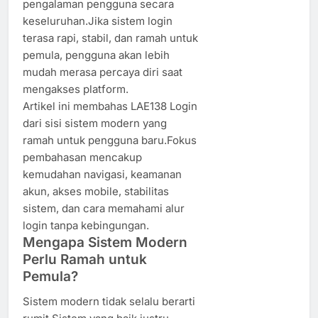
pengalaman pengguna secara
keseluruhan.Jika sistem login
terasa rapi, stabil, dan ramah untuk
pemula, pengguna akan lebih
mudah merasa percaya diri saat
mengakses platform.
Artikel ini membahas LAE138 Login
dari sisi sistem modern yang
ramah untuk pengguna baru.Fokus
pembahasan mencakup
kemudahan navigasi, keamanan
akun, akses mobile, stabilitas
sistem, dan cara memahami alur
login tanpa kebingungan.
Mengapa Sistem Modern
Perlu Ramah untuk
Pemula?
Sistem modern tidak selalu berarti