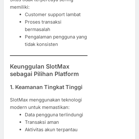
memiliki:
Customer support lambat
Proses transaksi
bermasalah
Pengalaman pengguna yang
tidak konsisten
Keunggulan SlotMax
sebagai Pilihan Platform
1. Keamanan Tingkat Tinggi
SlotMax menggunakan teknologi
modern untuk memastikan:
Data pengguna terlindungi
Transaksi aman
Aktivitas akun terpantau