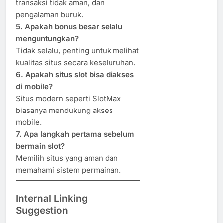
transaksi tidak aman, dan
pengalaman buruk.
5. Apakah bonus besar selalu
menguntungkan?
Tidak selalu, penting untuk melihat
kualitas situs secara keseluruhan.
6. Apakah situs slot bisa diakses
di mobile?
Situs modern seperti SlotMax
biasanya mendukung akses
mobile.
7. Apa langkah pertama sebelum
bermain slot?
Memilih situs yang aman dan
memahami sistem permainan.
Internal Linking
Suggestion