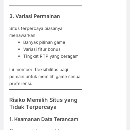
3. Variasi Permainan
Situs terpercaya biasanya
menawarkan:
Banyak pilihan game
Variasi fitur bonus
Tingkat RTP yang beragam
Ini memberi fleksibilitas bagi
pemain untuk memilih game sesuai
preferensi.
Risiko Memilih Situs yang
Tidak Terpercaya
1. Keamanan Data Terancam