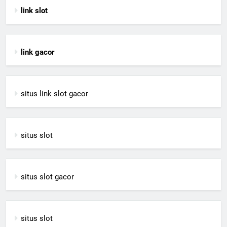
link slot
link gacor
situs link slot gacor
situs slot
situs slot gacor
situs slot