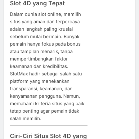
Slot 4D yang Tepat
Dalam dunia slot online, memilih
situs yang aman dan terpercaya
adalah langkah paling krusial
sebelum mulai bermain. Banyak
pemain hanya fokus pada bonus
atau tampilan menarik, tanpa
mempertimbangkan faktor
keamanan dan kredibilitas.
SlotMax hadir sebagai salah satu
platform yang menekankan
transparansi, keamanan, dan
kenyamanan pengguna. Namun,
memahami kriteria situs yang baik
tetap penting agar pemain tidak
salah memilih.
Ciri-Ciri Situs Slot 4D yang