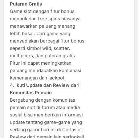
Putaran Gratis
Game slot dengan fitur bonus
menarik dan free spins biasanya
menawarkan peluang menang
lebih besar. Cari game yang
menyediakan berbagai fitur bonus
seperti simbol wild, scatter,
multipliers, dan putaran gratis.
Fitur ini dapat meningkatkan
peluang mendapatkan kombinasi
kemenangan dan jackpot.
4. Ikuti Update dan Review dari
Komunitas Pemain
Bergabung dengan komunitas
pemain slot di forum atau media
sosial bisa memberikan informasi
update tentang game-game yang
sedang gacor hari ini di Corlaslot.
Review dari pemain lain seringkali