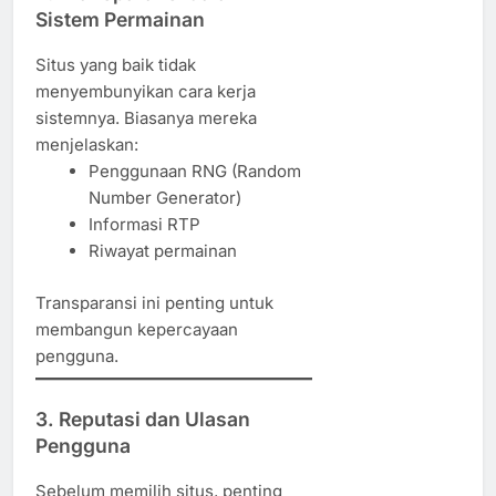
Sistem Permainan
Situs yang baik tidak
menyembunyikan cara kerja
sistemnya. Biasanya mereka
menjelaskan:
Penggunaan RNG (Random
Number Generator)
Informasi RTP
Riwayat permainan
Transparansi ini penting untuk
membangun kepercayaan
pengguna.
3. Reputasi dan Ulasan
Pengguna
Sebelum memilih situs, penting