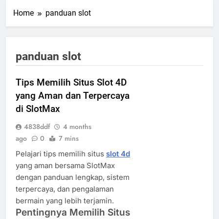
Home
panduan slot
panduan slot
Tips Memilih Situs Slot 4D
yang Aman dan Terpercaya
di SlotMax
4838ddf
4 months
ago
0
7 mins
Pelajari tips memilih situs
slot 4d
yang aman bersama SlotMax
dengan panduan lengkap, sistem
terpercaya, dan pengalaman
bermain yang lebih terjamin.
Pentingnya Memilih Situs