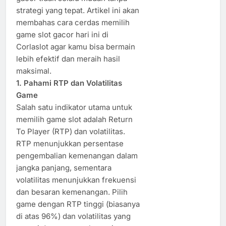
strategi yang tepat. Artikel ini akan
membahas cara cerdas memilih
game slot gacor hari ini di
Corlaslot agar kamu bisa bermain
lebih efektif dan meraih hasil
maksimal.
1. Pahami RTP dan Volatilitas
Game
Salah satu indikator utama untuk
memilih game slot adalah Return
To Player (RTP) dan volatilitas.
RTP menunjukkan persentase
pengembalian kemenangan dalam
jangka panjang, sementara
volatilitas menunjukkan frekuensi
dan besaran kemenangan. Pilih
game dengan RTP tinggi (biasanya
di atas 96%) dan volatilitas yang