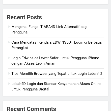
Recent Posts
Mengenal Fungsi TIARA4D Link Alternatif bagi
Pengguna
Cara Mengatasi Kendala EDWINSLOT Login di Berbagai
Perangkat
Login Edwinslot Lewat Safari untuk Pengguna iPhone
dengan Akses Lebih Aman
Tips Memilih Browser yang Tepat untuk Login Lebah4D
Lebah4D Login dan Standar Kenyamanan Akses Online
untuk Pengguna Digital
Recent Comments