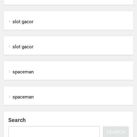
slot gacor
slot gacor
spaceman
spaceman
Search
SEARCH