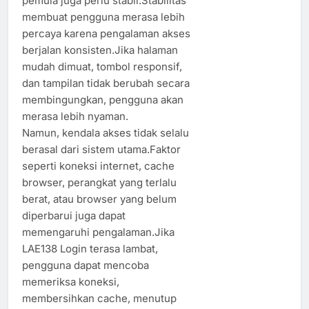
pemula juga perlu stabil.Stabilitas
membuat pengguna merasa lebih
percaya karena pengalaman akses
berjalan konsisten.Jika halaman
mudah dimuat, tombol responsif,
dan tampilan tidak berubah secara
membingungkan, pengguna akan
merasa lebih nyaman.
Namun, kendala akses tidak selalu
berasal dari sistem utama.Faktor
seperti koneksi internet, cache
browser, perangkat yang terlalu
berat, atau browser yang belum
diperbarui juga dapat
memengaruhi pengalaman.Jika
LAE138 Login terasa lambat,
pengguna dapat mencoba
memeriksa koneksi,
membersihkan cache, menutup