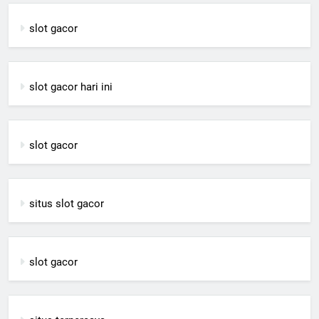
slot gacor
slot gacor hari ini
slot gacor
situs slot gacor
slot gacor