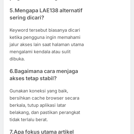
5.Mengapa LAE138 alternatif
sering dicari?
Keyword tersebut biasanya dicari
ketika pengguna ingin memahami
jalur akses lain saat halaman utama
mengalami kendala atau sulit
dibuka.
6.Bagaimana cara menjaga
akses tetap stabil?
Gunakan koneksi yang baik,
bersihkan cache browser secara
berkala, tutup aplikasi latar
belakang, dan pastikan perangkat
tidak terlalu berat.
7.Apa fokus utama artikel