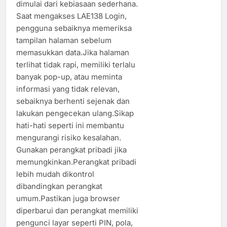
dimulai dari kebiasaan sederhana.
Saat mengakses LAE138 Login,
pengguna sebaiknya memeriksa
tampilan halaman sebelum
memasukkan data.Jika halaman
terlihat tidak rapi, memiliki terlalu
banyak pop-up, atau meminta
informasi yang tidak relevan,
sebaiknya berhenti sejenak dan
lakukan pengecekan ulang.Sikap
hati-hati seperti ini membantu
mengurangi risiko kesalahan.
Gunakan perangkat pribadi jika
memungkinkan.Perangkat pribadi
lebih mudah dikontrol
dibandingkan perangkat
umum.Pastikan juga browser
diperbarui dan perangkat memiliki
pengunci layar seperti PIN, pola,