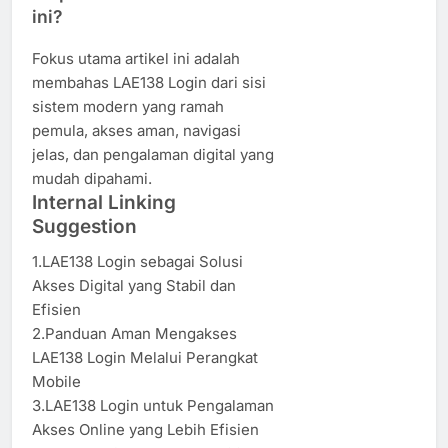
ini?
Fokus utama artikel ini adalah
membahas LAE138 Login dari sisi
sistem modern yang ramah
pemula, akses aman, navigasi
jelas, dan pengalaman digital yang
mudah dipahami.
Internal Linking
Suggestion
1.LAE138 Login sebagai Solusi
Akses Digital yang Stabil dan
Efisien
2.Panduan Aman Mengakses
LAE138 Login Melalui Perangkat
Mobile
3.LAE138 Login untuk Pengalaman
Akses Online yang Lebih Efisien