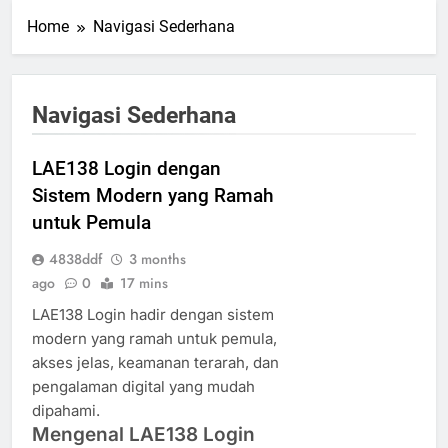
Home
Navigasi Sederhana
Navigasi Sederhana
LAE138 Login dengan
Sistem Modern yang Ramah
untuk Pemula
4838ddf
3 months
ago
0
17 mins
LAE138 Login hadir dengan sistem
modern yang ramah untuk pemula,
akses jelas, keamanan terarah, dan
pengalaman digital yang mudah
dipahami.
Mengenal LAE138 Login