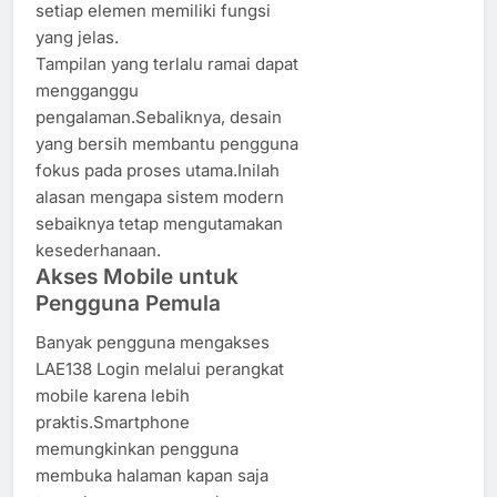
setiap elemen memiliki fungsi
yang jelas.
Tampilan yang terlalu ramai dapat
mengganggu
pengalaman.Sebaliknya, desain
yang bersih membantu pengguna
fokus pada proses utama.Inilah
alasan mengapa sistem modern
sebaiknya tetap mengutamakan
kesederhanaan.
Akses Mobile untuk
Pengguna Pemula
Banyak pengguna mengakses
LAE138 Login melalui perangkat
mobile karena lebih
praktis.Smartphone
memungkinkan pengguna
membuka halaman kapan saja