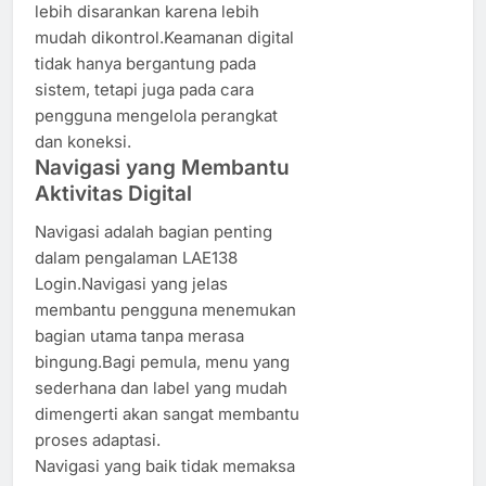
lebih disarankan karena lebih
mudah dikontrol.Keamanan digital
tidak hanya bergantung pada
sistem, tetapi juga pada cara
pengguna mengelola perangkat
dan koneksi.
Navigasi yang Membantu
Aktivitas Digital
Navigasi adalah bagian penting
dalam pengalaman LAE138
Login.Navigasi yang jelas
membantu pengguna menemukan
bagian utama tanpa merasa
bingung.Bagi pemula, menu yang
sederhana dan label yang mudah
dimengerti akan sangat membantu
proses adaptasi.
Navigasi yang baik tidak memaksa