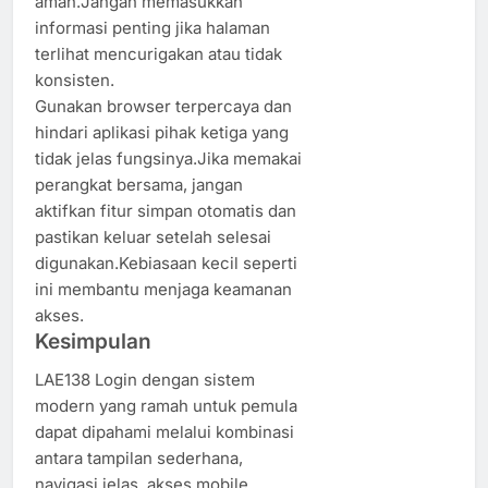
aman.Jangan memasukkan
informasi penting jika halaman
terlihat mencurigakan atau tidak
konsisten.
Gunakan browser terpercaya dan
hindari aplikasi pihak ketiga yang
tidak jelas fungsinya.Jika memakai
perangkat bersama, jangan
aktifkan fitur simpan otomatis dan
pastikan keluar setelah selesai
digunakan.Kebiasaan kecil seperti
ini membantu menjaga keamanan
akses.
Kesimpulan
LAE138 Login dengan sistem
modern yang ramah untuk pemula
dapat dipahami melalui kombinasi
antara tampilan sederhana,
navigasi jelas, akses mobile