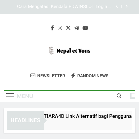
Skip
Login Edwinslot Lewat Safari untuk Pengguna
to
iPhone dengan Akses Lebih Aman
content
Tips Memilih Browser yang Tepat untuk Login
Lebah4D
Mengenal Fungsi TIARA4D Link Alternatif bagi
Pengguna
Cara Mengatasi Kendala EDWINSLOT Login di
Berbagai Perangkat
Login Edwinslot Lewat Safari untuk Pengguna
iPhone dengan Akses Lebih Aman
Nepal Et Vous
Jelajahi Keindahan Nepal Dengan Panduan
Tips Memilih Browser yang Tepat untuk Login
NEWSLETTER
RANDOM NEWS
Lebah4D
Dari Nepal Et Vous.
MENU
engenal Fungsi TIARA4D Link Alternatif bagi Pengguna
HEADLINES
Weeks Ago