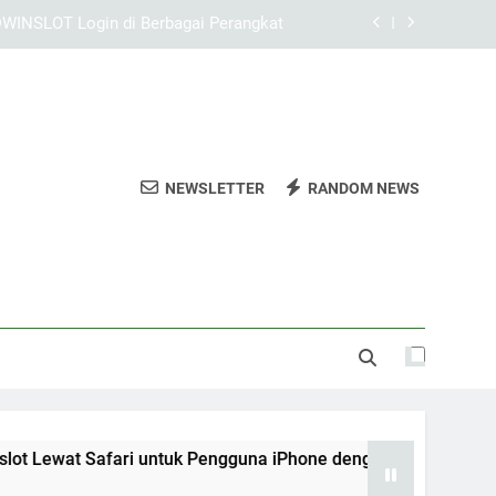
WINSLOT Login di Berbagai Perangkat
gguna iPhone dengan Akses Lebih Aman
owser yang Tepat untuk Login Lebah4D
TIARA4D Link Alternatif bagi Pengguna
NEWSLETTER
RANDOM NEWS
WINSLOT Login di Berbagai Perangkat
gguna iPhone dengan Akses Lebih Aman
owser yang Tepat untuk Login Lebah4D
Safari untuk Pengguna iPhone dengan Akses Lebih Aman