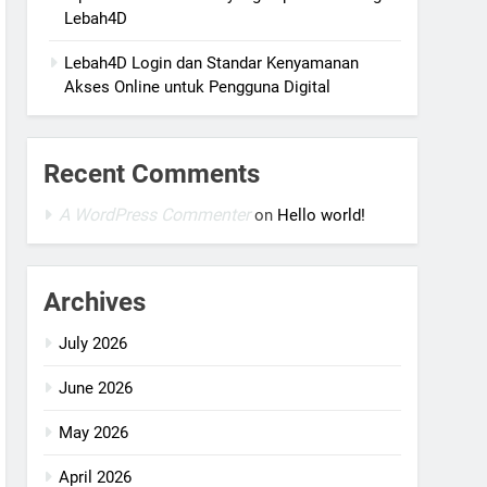
Lebah4D
Lebah4D Login dan Standar Kenyamanan
Akses Online untuk Pengguna Digital
Recent Comments
A WordPress Commenter
on
Hello world!
Archives
July 2026
June 2026
May 2026
April 2026