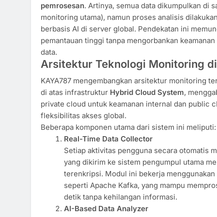
pemrosesan
. Artinya, semua data dikumpulkan di 
monitoring utama), namun proses analisis dilakuka
berbasis AI di server global. Pendekatan ini memu
pemantauan tinggi tanpa mengorbankan keamanan 
data.
Arsitektur Teknologi Monitoring 
KAYA787 mengembangkan arsitektur monitoring te
di atas infrastruktur
Hybrid Cloud System
, mengga
private cloud untuk keamanan internal dan public 
fleksibilitas akses global.
Beberapa komponen utama dari sistem ini meliputi:
Real-Time Data Collector
Setiap aktivitas pengguna secara otomatis 
yang dikirim ke sistem pengumpul utama mel
terenkripsi. Modul ini bekerja menggunakan
seperti Apache Kafka, yang mampu memprose
detik tanpa kehilangan informasi.
AI-Based Data Analyzer