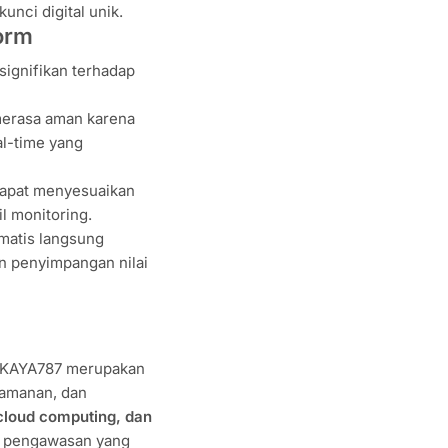
unci digital unik.
orm
signifikan terhadap
erasa aman karena
al-time yang
dapat menyesuaikan
l monitoring.
matis langsung
n penyimpangan nilai
 KAYA787 merupakan
eamanan, dan
 cloud computing, dan
m pengawasan yang