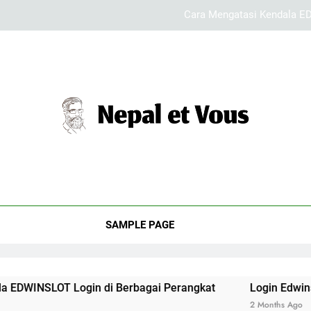
Cara Mengatasi Kendala ED
Login Edwinslot Lewat Safari untuk Pen
Tips Memilih Br
Mengenal Fungsi 
Cara Mengatasi Kendala ED
Login Edwinslot Lewat Safari untuk Pen
al Et Vous
Keindahan Nepal Dengan Panduan Dari Nepal Et Vous.
Tips Memilih Br
SAMPLE PAGE
 Login di Berbagai Perangkat
Login Edwinslot Lewat 
2 Months Ago