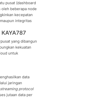
satu pusat (dashboard
n oleh beberapa node
ngkinkan kecepatan
maupun integritas
di KAYA787
rpusat yang dibangun
bungkan kekuatan
cloud untuk
menghasilkan data
alui jaringan
streaming protocol
s jutaan data per