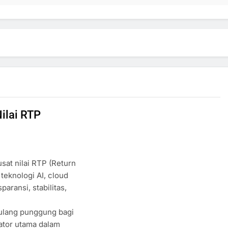
ilai RTP
sat nilai RTP (Return
teknologi AI, cloud
aransi, stabilitas,
tulang punggung bagi
kator utama dalam