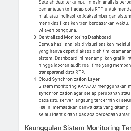
Setelah data terkumpul, mesin analisis berb
pemantauan terhadap pola RTP untuk mendet
nilai, atau indikasi ketidakseimbangan sistem
mengklasifikasikan tren berdasarkan waktu, 
wilayah pengguna.
Centralized Monitoring Dashboard
Semua hasil analisis divisualisasikan melalu
yang hanya dapat diakses oleh tim keamanan
sistem. Dashboard ini menampilkan grafik inte
hingga laporan audit real-time yang memba
transparansi data RTP.
Cloud Synchronization Layer
Sistem monitoring KAYA787 menggunakan
m
synchronization
agar setiap perubahan atau
pada satu server langsung tercermin di selur
Hal ini memastikan bahwa data yang ditampi
selalu identik dan tidak ada perbedaan antar 
Keunggulan Sistem Monitoring Te