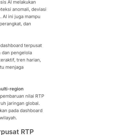
asis AI melakukan
eksi anomali, deviasi
. AI ini juga mampu
perangkat, dan
i dashboard terpusat
 dan pengelola
raktif, tren harian,
ntu menjaga
ulti-region
 pembaruan nilai RTP
uh jaringan global.
lkan pada dashboard
wilayah.
rpusat RTP