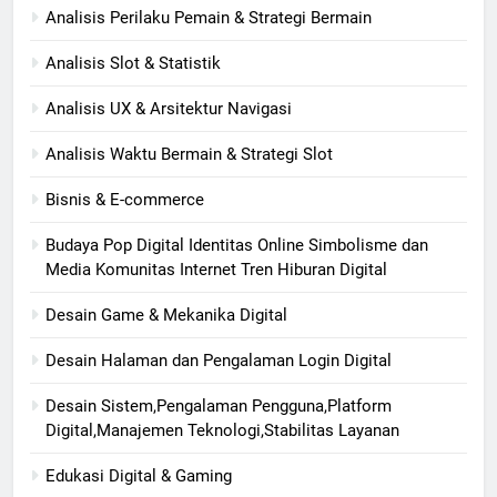
Analisis Perilaku Pemain & Strategi Bermain
Analisis Slot & Statistik
Analisis UX & Arsitektur Navigasi
Analisis Waktu Bermain & Strategi Slot
Bisnis & E-commerce
Budaya Pop Digital Identitas Online Simbolisme dan
Media Komunitas Internet Tren Hiburan Digital
Desain Game & Mekanika Digital
Desain Halaman dan Pengalaman Login Digital
Desain Sistem,Pengalaman Pengguna,Platform
Digital,Manajemen Teknologi,Stabilitas Layanan
Edukasi Digital & Gaming