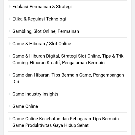
Edukasi Permainan & Strategi
Etika & Regulasi Teknologi
Gambling, Slot Online, Permainan
Game & Hiburan / Slot Online
Game & Hiburan Digital, Strategi Slot Online, Tips & Trik
Gaming, Hiburan Kreatif, Pengalaman Bermain
Game dan Hiburan, Tips Bermain Game, Pengembangan
Diri
Game Industry Insights
Game Online
Game Online Kesehatan dan Kebugaran Tips Bermain
Game Produktivitas Gaya Hidup Sehat