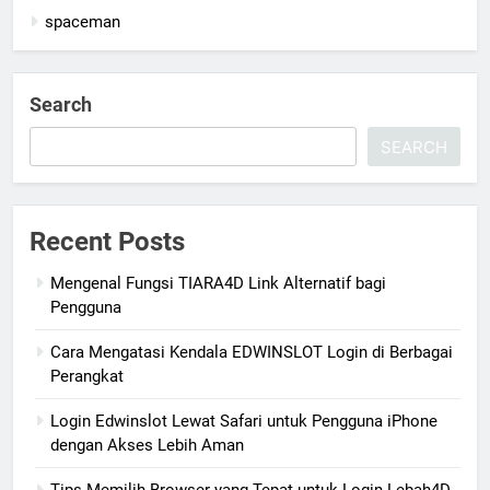
spaceman
Search
SEARCH
Recent Posts
Mengenal Fungsi TIARA4D Link Alternatif bagi
Pengguna
Cara Mengatasi Kendala EDWINSLOT Login di Berbagai
Perangkat
Login Edwinslot Lewat Safari untuk Pengguna iPhone
dengan Akses Lebih Aman