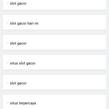
slot gacor
slot gacor hari ini
slot gacor
situs slot gacor
slot gacor
situs terpercaya