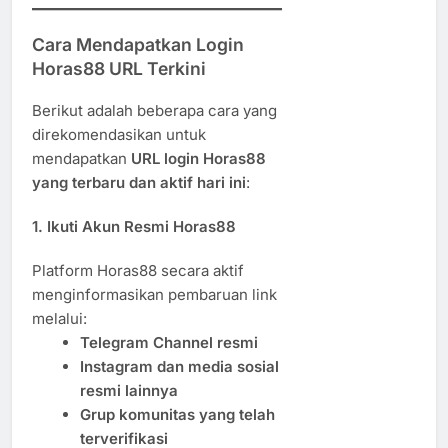
Cara Mendapatkan Login
Horas88 URL Terkini
Berikut adalah beberapa cara yang
direkomendasikan untuk
mendapatkan
URL login Horas88
yang terbaru dan aktif hari ini
:
1.
Ikuti Akun Resmi Horas88
Platform Horas88 secara aktif
menginformasikan pembaruan link
melalui:
Telegram Channel resmi
Instagram dan media sosial
resmi lainnya
Grup komunitas yang telah
terverifikasi