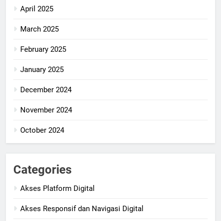
April 2025
March 2025
February 2025
January 2025
December 2024
November 2024
October 2024
Categories
Akses Platform Digital
Akses Responsif dan Navigasi Digital