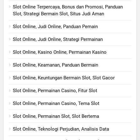
Slot Online Terpercaya, Bonus dan Promosi, Panduan
Slot, Strategi Bermain Slot, Situs Judi Aman
Slot Online, Judi Online, Panduan Pemain
Slot Online, Judi Online, Strategi Permainan
Slot Online, Kasino Online, Permainan Kasino
Slot Online, Keamanan, Panduan Bermain
Slot Online, Keuntungan Bermain Slot, Slot Gacor
Slot Online, Permainan Casino, Fitur Slot
Slot Online, Permainan Casino, Tema Slot
Slot Online, Permainan Slot, Slot Bertema
Slot Online, Teknologi Perjudian, Analisis Data