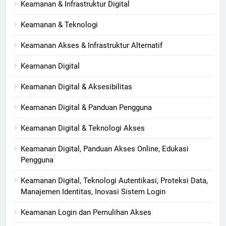
Keamanan & Infrastruktur Digital
Keamanan & Teknologi
Keamanan Akses & Infrastruktur Alternatif
Keamanan Digital
Keamanan Digital & Aksesibilitas
Keamanan Digital & Panduan Pengguna
Keamanan Digital & Teknologi Akses
Keamanan Digital, Panduan Akses Online, Edukasi
Pengguna
Keamanan Digital, Teknologi Autentikasi, Proteksi Data,
Manajemen Identitas, Inovasi Sistem Login
Keamanan Login dan Pemulihan Akses