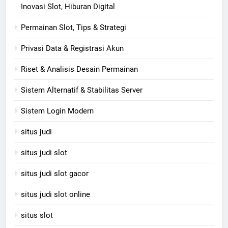
Inovasi Slot, Hiburan Digital
Permainan Slot, Tips & Strategi
Privasi Data & Registrasi Akun
Riset & Analisis Desain Permainan
Sistem Alternatif & Stabilitas Server
Sistem Login Modern
situs judi
situs judi slot
situs judi slot gacor
situs judi slot online
situs slot