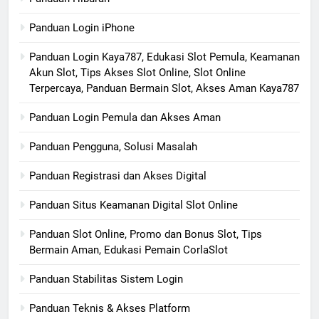
Panduan Login iPhone
Panduan Login Kaya787, Edukasi Slot Pemula, Keamanan
Akun Slot, Tips Akses Slot Online, Slot Online
Terpercaya, Panduan Bermain Slot, Akses Aman Kaya787
Panduan Login Pemula dan Akses Aman
Panduan Pengguna, Solusi Masalah
Panduan Registrasi dan Akses Digital
Panduan Situs Keamanan Digital Slot Online
Panduan Slot Online, Promo dan Bonus Slot, Tips
Bermain Aman, Edukasi Pemain CorlaSlot
Panduan Stabilitas Sistem Login
Panduan Teknis & Akses Platform