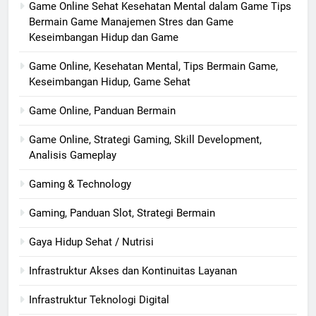
Game Online Sehat Kesehatan Mental dalam Game Tips
Bermain Game Manajemen Stres dan Game
Keseimbangan Hidup dan Game
Game Online, Kesehatan Mental, Tips Bermain Game,
Keseimbangan Hidup, Game Sehat
Game Online, Panduan Bermain
Game Online, Strategi Gaming, Skill Development,
Analisis Gameplay
Gaming & Technology
Gaming, Panduan Slot, Strategi Bermain
Gaya Hidup Sehat / Nutrisi
Infrastruktur Akses dan Kontinuitas Layanan
Infrastruktur Teknologi Digital