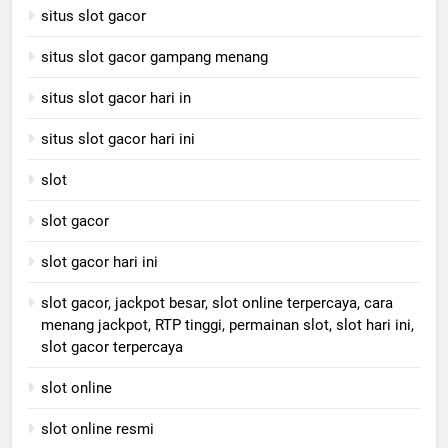
situs slot gacor
situs slot gacor gampang menang
situs slot gacor hari in
situs slot gacor hari ini
slot
slot gacor
slot gacor hari ini
slot gacor, jackpot besar, slot online terpercaya, cara
menang jackpot, RTP tinggi, permainan slot, slot hari ini,
slot gacor terpercaya
slot online
slot online resmi