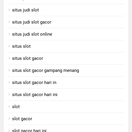
situs judi slot
situs judi slot gacor
situs judi slot online
situs slot
situs slot gacor
situs slot gacor gampang menang
situs slot gacor hari in
situs slot gacor hari ini
slot
slot gacor
slot gacor hari ini