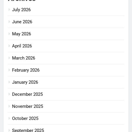
July 2026
June 2026
May 2026
April 2026
March 2026
February 2026
January 2026
December 2025
November 2025
October 2025
September 2025