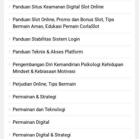
Panduan Situs Keamanan Digital Slot Online
Panduan Slot Online, Promo dan Bonus Slot, Tips
Bermain Aman, Edukasi Pemain CorlaSlot
Panduan Stabilitas Sistem Login
Panduan Teknis & Akses Platform
Pengembangan Diri Kemandirian Psikologi Kehidupan
Mindset & Kebiasaan Motivasi
Perjudian Online, Tips Bermain
Permainan & Strategi
Permainan dan Teknologi
Permainan Digital
Permainan Digital & Strategi