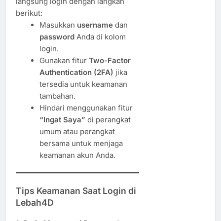
langsung login dengan langkah
berikut:
Masukkan
username
dan
password
Anda di kolom
login.
Gunakan fitur
Two-Factor
Authentication (2FA)
jika
tersedia untuk keamanan
tambahan.
Hindari menggunakan fitur
“Ingat Saya”
di perangkat
umum atau perangkat
bersama untuk menjaga
keamanan akun Anda.
Tips Keamanan Saat Login di
Lebah4D