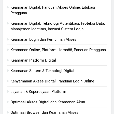
Keamanan Digital, Panduan Akses Online, Edukasi
Pengguna
Keamanan Digital, Teknologi Autentikasi, Proteksi Data,
Manajemen Identitas, Inovasi Sistem Login
Keamanan Login dan Pemulihan Akses
Keamanan Online, Platform Horas88, Panduan Pengguna
Keamanan Platform Digital
Keamanan Sistem & Teknologi Digital
Kenyamanan Akses Digital, Panduan Login Online
Layanan & Kepercayaan Platform
Optimasi Akses Digital dan Keamanan Akun
Optimasi Browser dan Keamanan Akses