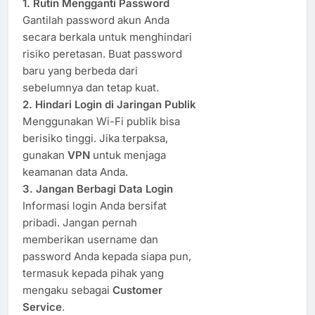
1. Rutin Mengganti Password
Gantilah password akun Anda
secara berkala untuk menghindari
risiko peretasan. Buat password
baru yang berbeda dari
sebelumnya dan tetap kuat.
2. Hindari Login di Jaringan Publik
Menggunakan Wi-Fi publik bisa
berisiko tinggi. Jika terpaksa,
gunakan
VPN
untuk menjaga
keamanan data Anda.
3. Jangan Berbagi Data Login
Informasi login Anda bersifat
pribadi. Jangan pernah
memberikan username dan
password Anda kepada siapa pun,
termasuk kepada pihak yang
mengaku sebagai
Customer
Service
.