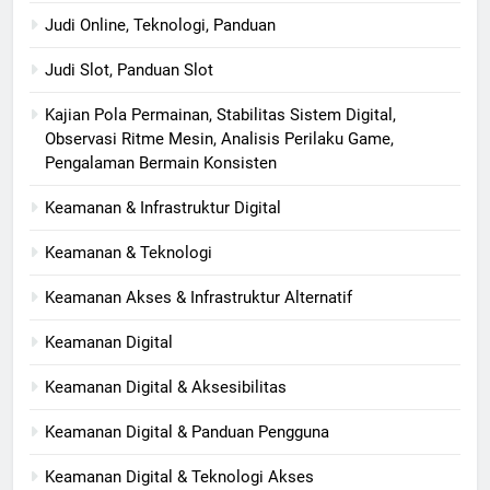
Judi Online, Teknologi, Panduan
Judi Slot, Panduan Slot
Kajian Pola Permainan, Stabilitas Sistem Digital,
Observasi Ritme Mesin, Analisis Perilaku Game,
Pengalaman Bermain Konsisten
Keamanan & Infrastruktur Digital
Keamanan & Teknologi
Keamanan Akses & Infrastruktur Alternatif
Keamanan Digital
Keamanan Digital & Aksesibilitas
Keamanan Digital & Panduan Pengguna
Keamanan Digital & Teknologi Akses