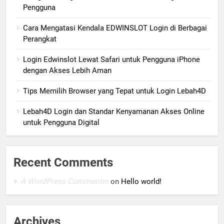
Pengguna
Cara Mengatasi Kendala EDWINSLOT Login di Berbagai
Perangkat
Login Edwinslot Lewat Safari untuk Pengguna iPhone
dengan Akses Lebih Aman
Tips Memilih Browser yang Tepat untuk Login Lebah4D
Lebah4D Login dan Standar Kenyamanan Akses Online
untuk Pengguna Digital
Recent Comments
A WordPress Commenter
on
Hello world!
Archives