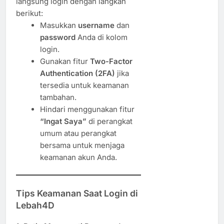
langsung login dengan langkah
berikut:
Masukkan
username
dan
password
Anda di kolom
login.
Gunakan fitur
Two-Factor
Authentication (2FA)
jika
tersedia untuk keamanan
tambahan.
Hindari menggunakan fitur
“Ingat Saya”
di perangkat
umum atau perangkat
bersama untuk menjaga
keamanan akun Anda.
Tips Keamanan Saat Login di
Lebah4D