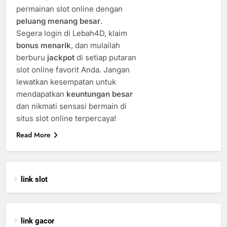
permainan slot online dengan
peluang menang besar
.
Segera login di Lebah4D, klaim
bonus menarik
, dan mulailah
berburu
jackpot
di setiap putaran
slot online favorit Anda. Jangan
lewatkan kesempatan untuk
mendapatkan
keuntungan besar
dan nikmati sensasi bermain di
situs slot online terpercaya!
Read More
link slot
link gacor