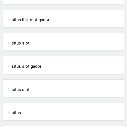
situs link slot gacor
situs slot
situs slot gacor
situs slot
situs