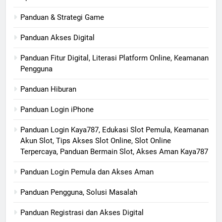
Panduan & Strategi Game
Panduan Akses Digital
Panduan Fitur Digital, Literasi Platform Online, Keamanan
Pengguna
Panduan Hiburan
Panduan Login iPhone
Panduan Login Kaya787, Edukasi Slot Pemula, Keamanan
Akun Slot, Tips Akses Slot Online, Slot Online
Terpercaya, Panduan Bermain Slot, Akses Aman Kaya787
Panduan Login Pemula dan Akses Aman
Panduan Pengguna, Solusi Masalah
Panduan Registrasi dan Akses Digital