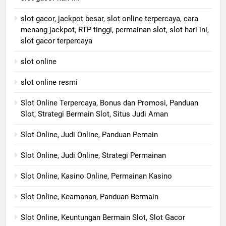
slot gacor, jackpot besar, slot online terpercaya, cara
menang jackpot, RTP tinggi, permainan slot, slot hari ini,
slot gacor terpercaya
slot online
slot online resmi
Slot Online Terpercaya, Bonus dan Promosi, Panduan
Slot, Strategi Bermain Slot, Situs Judi Aman
Slot Online, Judi Online, Panduan Pemain
Slot Online, Judi Online, Strategi Permainan
Slot Online, Kasino Online, Permainan Kasino
Slot Online, Keamanan, Panduan Bermain
Slot Online, Keuntungan Bermain Slot, Slot Gacor