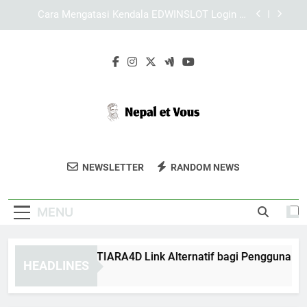
Skip
Login Edwinslot Lewat Safari untuk Pengguna
to
iPhone dengan Akses Lebih Aman
content
Tips Memilih Browser yang Tepat untuk Login
Lebah4D
Mengenal Fungsi TIARA4D Link Alternatif bagi
Pengguna
Cara Mengatasi Kendala EDWINSLOT Login di
Berbagai Perangkat
Login Edwinslot Lewat Safari untuk Pengguna
iPhone dengan Akses Lebih Aman
Nepal Et Vous
Jelajahi Keindahan Nepal Dengan Panduan
Tips Memilih Browser yang Tepat untuk Login
NEWSLETTER
RANDOM NEWS
Lebah4D
Dari Nepal Et Vous.
MENU
ngenal Fungsi TIARA4D Link Alternatif bagi Pengguna
HEADLINES
Weeks Ago