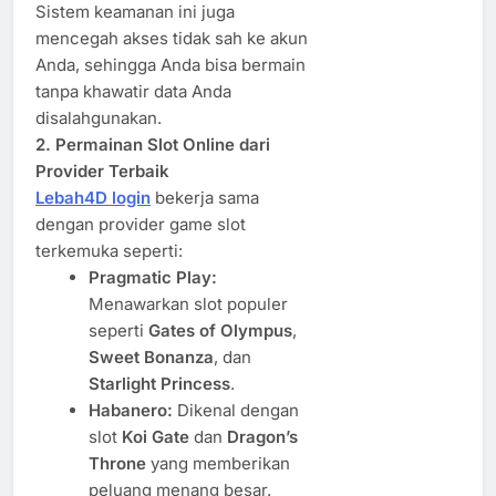
Sistem keamanan ini juga
mencegah akses tidak sah ke akun
Anda, sehingga Anda bisa bermain
tanpa khawatir data Anda
disalahgunakan.
2. Permainan Slot Online dari
Provider Terbaik
Lebah4D login
bekerja sama
dengan provider game slot
terkemuka seperti:
Pragmatic Play:
Menawarkan slot populer
seperti
Gates of Olympus
,
Sweet Bonanza
, dan
Starlight Princess
.
Habanero:
Dikenal dengan
slot
Koi Gate
dan
Dragon’s
Throne
yang memberikan
peluang menang besar.