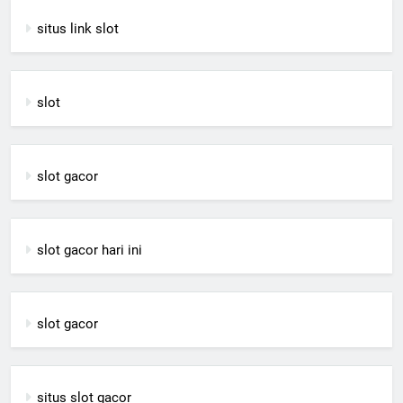
situs link slot
slot
slot gacor
slot gacor hari ini
slot gacor
situs slot gacor