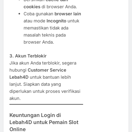
cookies
di browser Anda.
Coba gunakan
browser lain
atau mode
Incognito
untuk
memastikan tidak ada
masalah teknis pada
browser Anda.
3. Akun Terblokir
Jika akun Anda terblokir, segera
hubungi
Customer Service
Lebah4D
untuk bantuan lebih
lanjut. Siapkan data yang
diperlukan untuk proses verifikasi
akun.
Keuntungan Login di
Lebah4D untuk Pemain Slot
Online