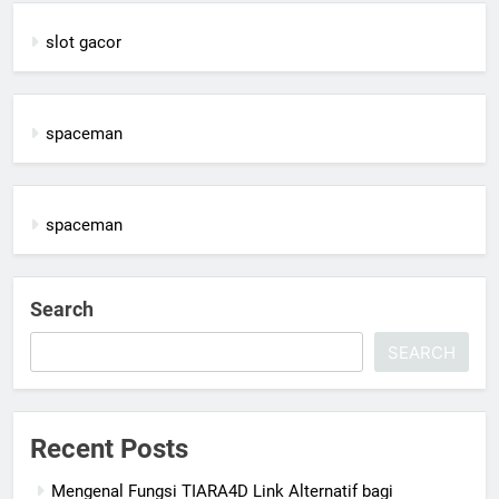
slot gacor
spaceman
spaceman
Search
SEARCH
Recent Posts
Mengenal Fungsi TIARA4D Link Alternatif bagi