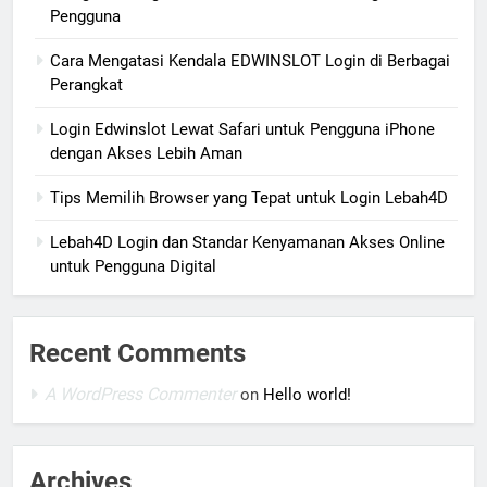
Pengguna
Cara Mengatasi Kendala EDWINSLOT Login di Berbagai
Perangkat
Login Edwinslot Lewat Safari untuk Pengguna iPhone
dengan Akses Lebih Aman
Tips Memilih Browser yang Tepat untuk Login Lebah4D
Lebah4D Login dan Standar Kenyamanan Akses Online
untuk Pengguna Digital
Recent Comments
A WordPress Commenter
on
Hello world!
Archives