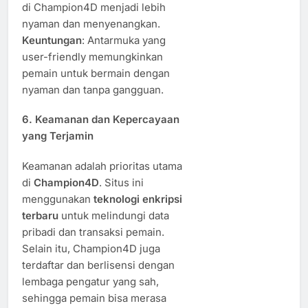
di Champion4D menjadi lebih
nyaman dan menyenangkan.
Keuntungan
: Antarmuka yang
user-friendly memungkinkan
pemain untuk bermain dengan
nyaman dan tanpa gangguan.
6.
Keamanan dan Kepercayaan
yang Terjamin
Keamanan adalah prioritas utama
di
Champion4D
. Situs ini
menggunakan
teknologi enkripsi
terbaru
untuk melindungi data
pribadi dan transaksi pemain.
Selain itu, Champion4D juga
terdaftar dan berlisensi dengan
lembaga pengatur yang sah,
sehingga pemain bisa merasa