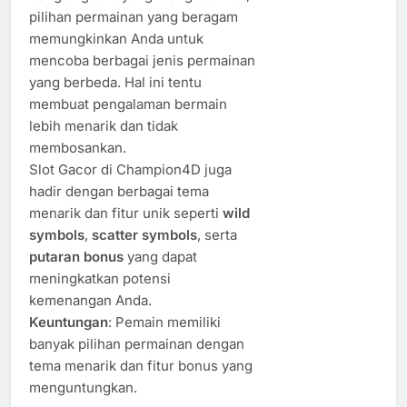
pilihan permainan yang beragam
memungkinkan Anda untuk
mencoba berbagai jenis permainan
yang berbeda. Hal ini tentu
membuat pengalaman bermain
lebih menarik dan tidak
membosankan.
Slot Gacor di Champion4D juga
hadir dengan berbagai tema
menarik dan fitur unik seperti
wild
symbols
,
scatter symbols
, serta
putaran bonus
yang dapat
meningkatkan potensi
kemenangan Anda.
Keuntungan
: Pemain memiliki
banyak pilihan permainan dengan
tema menarik dan fitur bonus yang
menguntungkan.