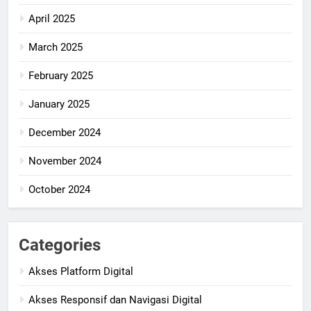
April 2025
March 2025
February 2025
January 2025
December 2024
November 2024
October 2024
Categories
Akses Platform Digital
Akses Responsif dan Navigasi Digital