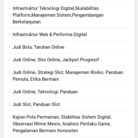
Infrastruktur Teknologi Digital,Skalabilitas
Platform,Manajemen Sistem,Pengembangan
Berkelanjutan
Infrastruktur Web & Performa Digital
Judi Bola, Taruhan Online
Judi Online, Slot Online, Jackpot Progresif
Judi Online, Strategi Slot, Manajemen Risiko, Panduan
Pemula, Etika Bermain
Judi Online, Teknologi, Panduan
Judi Slot, Panduan Slot
Kajian Pola Permainan, Stabilitas Sistem Digital,
Observasi Ritme Mesin, Analisis Perilaku Game,
Pengalaman Bermain Konsisten