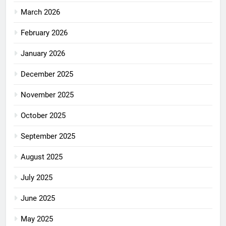
March 2026
February 2026
January 2026
December 2025
November 2025
October 2025
September 2025
August 2025
July 2025
June 2025
May 2025