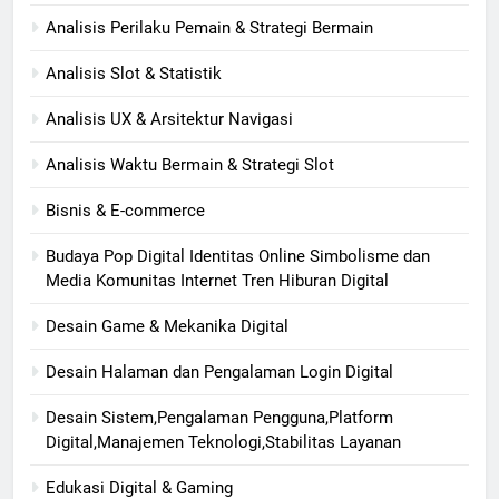
Analisis Perilaku Pemain & Strategi Bermain
Analisis Slot & Statistik
Analisis UX & Arsitektur Navigasi
Analisis Waktu Bermain & Strategi Slot
Bisnis & E-commerce
Budaya Pop Digital Identitas Online Simbolisme dan
Media Komunitas Internet Tren Hiburan Digital
Desain Game & Mekanika Digital
Desain Halaman dan Pengalaman Login Digital
Desain Sistem,Pengalaman Pengguna,Platform
Digital,Manajemen Teknologi,Stabilitas Layanan
Edukasi Digital & Gaming