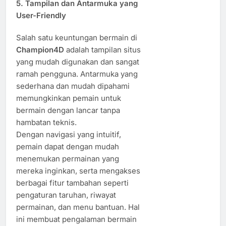
5.
Tampilan dan Antarmuka yang
User-Friendly
Salah satu keuntungan bermain di
Champion4D
adalah tampilan situs
yang mudah digunakan dan sangat
ramah pengguna. Antarmuka yang
sederhana dan mudah dipahami
memungkinkan pemain untuk
bermain dengan lancar tanpa
hambatan teknis.
Dengan navigasi yang intuitif,
pemain dapat dengan mudah
menemukan permainan yang
mereka inginkan, serta mengakses
berbagai fitur tambahan seperti
pengaturan taruhan, riwayat
permainan, dan menu bantuan. Hal
ini membuat pengalaman bermain