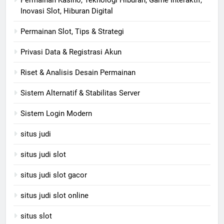
Permainan Kasino, Teknologi Hiburan, Game Interaktif,
Inovasi Slot, Hiburan Digital
Permainan Slot, Tips & Strategi
Privasi Data & Registrasi Akun
Riset & Analisis Desain Permainan
Sistem Alternatif & Stabilitas Server
Sistem Login Modern
situs judi
situs judi slot
situs judi slot gacor
situs judi slot online
situs slot