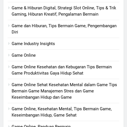
Game & Hiburan Digital, Strategi Slot Online, Tips & Trik
Gaming, Hiburan Kreatif, Pengalaman Bermain
Game dan Hiburan, Tips Bermain Game, Pengembangan
Diri
Game Industry Insights
Game Online
Game Online Kesehatan dan Kebugaran Tips Bermain
Game Produktivitas Gaya Hidup Sehat
Game Online Sehat Kesehatan Mental dalam Game Tips
Bermain Game Manajemen Stres dan Game
Keseimbangan Hidup dan Game
Game Online, Kesehatan Mental, Tips Bermain Game,
Keseimbangan Hidup, Game Sehat
Game Online, Panduan Bermain