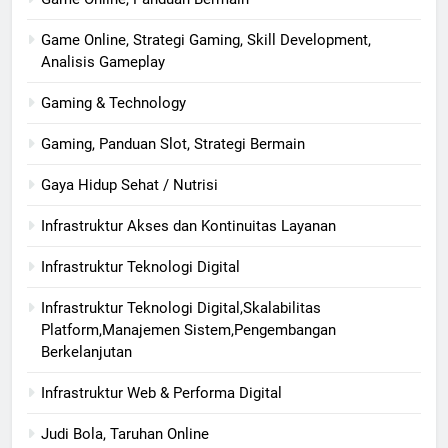
Game Online, Strategi Gaming, Skill Development,
Analisis Gameplay
Gaming & Technology
Gaming, Panduan Slot, Strategi Bermain
Gaya Hidup Sehat / Nutrisi
Infrastruktur Akses dan Kontinuitas Layanan
Infrastruktur Teknologi Digital
Infrastruktur Teknologi Digital,Skalabilitas
Platform,Manajemen Sistem,Pengembangan
Berkelanjutan
Infrastruktur Web & Performa Digital
Judi Bola, Taruhan Online