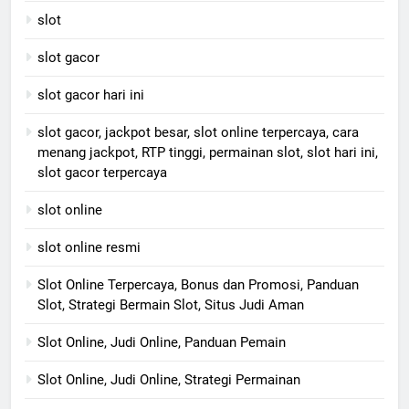
slot
slot gacor
slot gacor hari ini
slot gacor, jackpot besar, slot online terpercaya, cara
menang jackpot, RTP tinggi, permainan slot, slot hari ini,
slot gacor terpercaya
slot online
slot online resmi
Slot Online Terpercaya, Bonus dan Promosi, Panduan
Slot, Strategi Bermain Slot, Situs Judi Aman
Slot Online, Judi Online, Panduan Pemain
Slot Online, Judi Online, Strategi Permainan