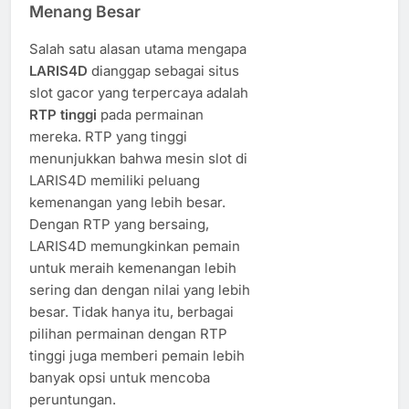
Menang Besar
Salah satu alasan utama mengapa
LARIS4D
dianggap sebagai situs
slot gacor yang terpercaya adalah
RTP tinggi
pada permainan
mereka. RTP yang tinggi
menunjukkan bahwa mesin slot di
LARIS4D memiliki peluang
kemenangan yang lebih besar.
Dengan RTP yang bersaing,
LARIS4D memungkinkan pemain
untuk meraih kemenangan lebih
sering dan dengan nilai yang lebih
besar. Tidak hanya itu, berbagai
pilihan permainan dengan RTP
tinggi juga memberi pemain lebih
banyak opsi untuk mencoba
peruntungan.