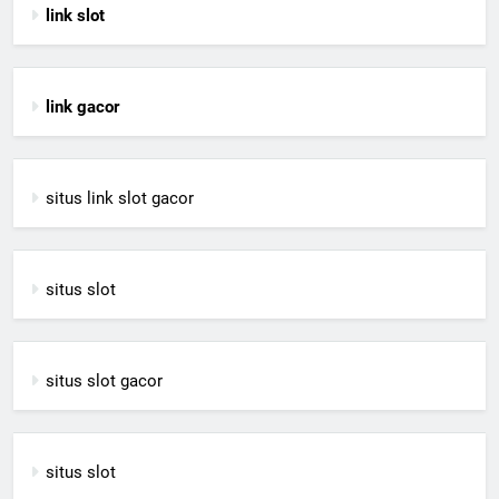
link slot
link gacor
situs link slot gacor
situs slot
situs slot gacor
situs slot