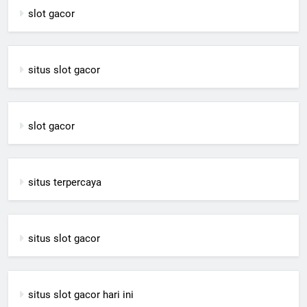
slot gacor
situs slot gacor
slot gacor
situs terpercaya
situs slot gacor
situs slot gacor hari ini