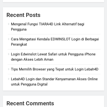
Recent Posts
Mengenal Fungsi TIARA4D Link Alternatif bagi
Pengguna
Cara Mengatasi Kendala EDWINSLOT Login di Berbagai
Perangkat
Login Edwinslot Lewat Safari untuk Pengguna iPhone
dengan Akses Lebih Aman
Tips Memilih Browser yang Tepat untuk Login Lebah4D
Lebah4D Login dan Standar Kenyamanan Akses Online
untuk Pengguna Digital
Recent Comments