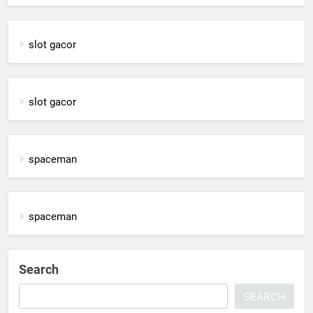
slot gacor
slot gacor
spaceman
spaceman
Search
SEARCH