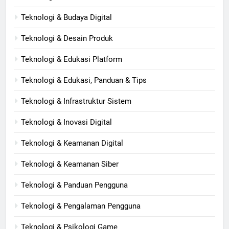
Teknologi & Budaya Digital
Teknologi & Desain Produk
Teknologi & Edukasi Platform
Teknologi & Edukasi, Panduan & Tips
Teknologi & Infrastruktur Sistem
Teknologi & Inovasi Digital
Teknologi & Keamanan Digital
Teknologi & Keamanan Siber
Teknologi & Panduan Pengguna
Teknologi & Pengalaman Pengguna
Teknologi & Psikologi Game