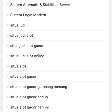
Sistem Alternatif & Stabilitas Server
Sistem Login Modern
situs judi
situs judi slot
situs judi slot gacor
situs judi slot online
situs slot
situs slot gacor
situs slot gacor gampang menang
situs slot gacor hari in
situs slot gacor hari ini