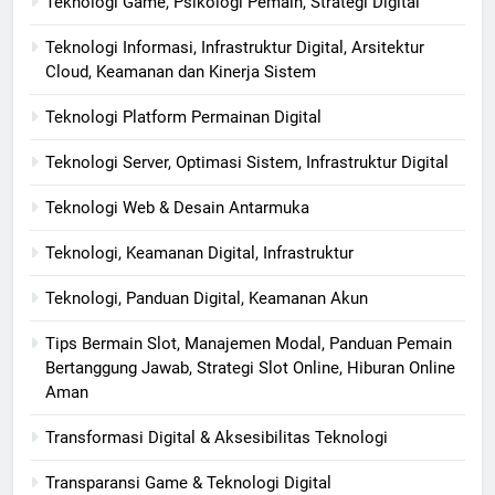
Teknologi Game, Psikologi Pemain, Strategi Digital
Teknologi Informasi, Infrastruktur Digital, Arsitektur
Cloud, Keamanan dan Kinerja Sistem
Teknologi Platform Permainan Digital
Teknologi Server, Optimasi Sistem, Infrastruktur Digital
Teknologi Web & Desain Antarmuka
Teknologi, Keamanan Digital, Infrastruktur
Teknologi, Panduan Digital, Keamanan Akun
Tips Bermain Slot, Manajemen Modal, Panduan Pemain
Bertanggung Jawab, Strategi Slot Online, Hiburan Online
Aman
Transformasi Digital & Aksesibilitas Teknologi
Transparansi Game & Teknologi Digital