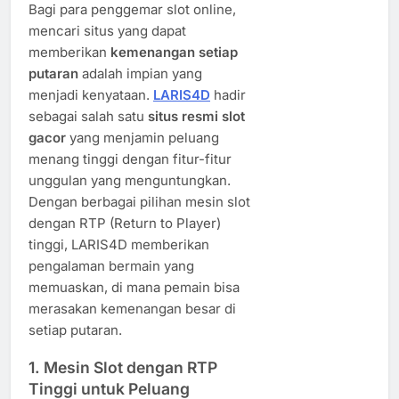
Bagi para penggemar slot online,
mencari situs yang dapat
memberikan
kemenangan setiap
putaran
adalah impian yang
menjadi kenyataan.
LARIS4D
hadir
sebagai salah satu
situs resmi slot
gacor
yang menjamin peluang
menang tinggi dengan fitur-fitur
unggulan yang menguntungkan.
Dengan berbagai pilihan mesin slot
dengan RTP (Return to Player)
tinggi, LARIS4D memberikan
pengalaman bermain yang
memuaskan, di mana pemain bisa
merasakan kemenangan besar di
setiap putaran.
1. Mesin Slot dengan RTP
Tinggi untuk Peluang