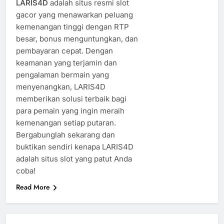
LARIS4D
adalah situs resmi slot
gacor yang menawarkan peluang
kemenangan tinggi dengan RTP
besar, bonus menguntungkan, dan
pembayaran cepat. Dengan
keamanan yang terjamin dan
pengalaman bermain yang
menyenangkan, LARIS4D
memberikan solusi terbaik bagi
para pemain yang ingin meraih
kemenangan setiap putaran.
Bergabunglah sekarang dan
buktikan sendiri kenapa LARIS4D
adalah situs slot yang patut Anda
coba!
Read More