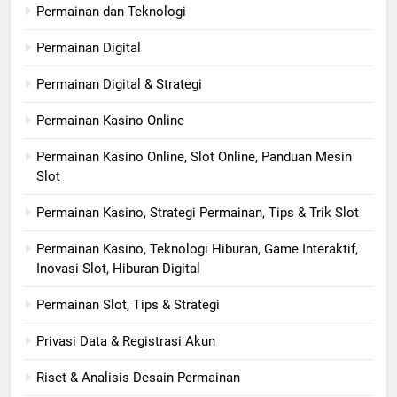
Permainan dan Teknologi
Permainan Digital
Permainan Digital & Strategi
Permainan Kasino Online
Permainan Kasino Online, Slot Online, Panduan Mesin
Slot
Permainan Kasino, Strategi Permainan, Tips & Trik Slot
Permainan Kasino, Teknologi Hiburan, Game Interaktif,
Inovasi Slot, Hiburan Digital
Permainan Slot, Tips & Strategi
Privasi Data & Registrasi Akun
Riset & Analisis Desain Permainan