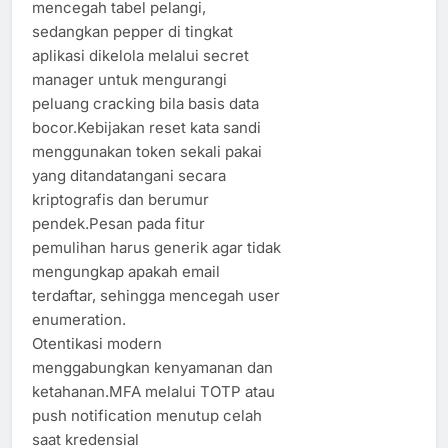
mencegah tabel pelangi,
sedangkan pepper di tingkat
aplikasi dikelola melalui secret
manager untuk mengurangi
peluang cracking bila basis data
bocor.Kebijakan reset kata sandi
menggunakan token sekali pakai
yang ditandatangani secara
kriptografis dan berumur
pendek.Pesan pada fitur
pemulihan harus generik agar tidak
mengungkap apakah email
terdaftar, sehingga mencegah user
enumeration.
Otentikasi modern
menggabungkan kenyamanan dan
ketahanan.MFA melalui TOTP atau
push notification menutup celah
saat kredensial