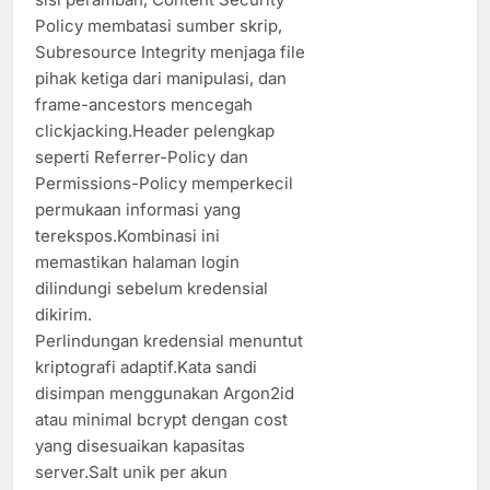
Policy membatasi sumber skrip,
Subresource Integrity menjaga file
pihak ketiga dari manipulasi, dan
frame-ancestors mencegah
clickjacking.Header pelengkap
seperti Referrer-Policy dan
Permissions-Policy memperkecil
permukaan informasi yang
terekspos.Kombinasi ini
memastikan halaman login
dilindungi sebelum kredensial
dikirim.
Perlindungan kredensial menuntut
kriptografi adaptif.Kata sandi
disimpan menggunakan Argon2id
atau minimal bcrypt dengan cost
yang disesuaikan kapasitas
server.Salt unik per akun