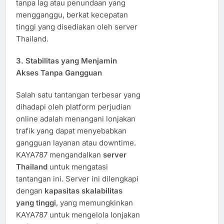
tanpa lag atau penundaan yang
mengganggu, berkat kecepatan
tinggi yang disediakan oleh server
Thailand.
3.
Stabilitas yang Menjamin
Akses Tanpa Gangguan
Salah satu tantangan terbesar yang
dihadapi oleh platform perjudian
online adalah menangani lonjakan
trafik yang dapat menyebabkan
gangguan layanan atau downtime.
KAYA787 mengandalkan
server
Thailand
untuk mengatasi
tantangan ini. Server ini dilengkapi
dengan
kapasitas skalabilitas
yang tinggi
, yang memungkinkan
KAYA787 untuk mengelola lonjakan