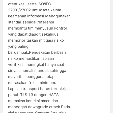
otentikasi, serta ISO/IEC
27001/27002 untuk tata kelola
keamanan informasi.Menggunakan
standar sebagai referensi
membantu tim menyusun kontrol
yang dapat diaudit sekaligus
memprioritaskan mitigasi risiko
yang paling
berdampak.Pendekatan berbasis
risiko memastikan lapisan
verifikasi meningkat hanya saat
sinyal anomali muncul, sehingga
mayoritas pengguna tetap
merasakan friksi minimum.
Lapisan transport harus terenkripsi
penuh.TLS 1.3 dengan HSTS
memaksa koneksi aman dan
mencegah downgrade attack.Pada
sisi peramban, Content Security