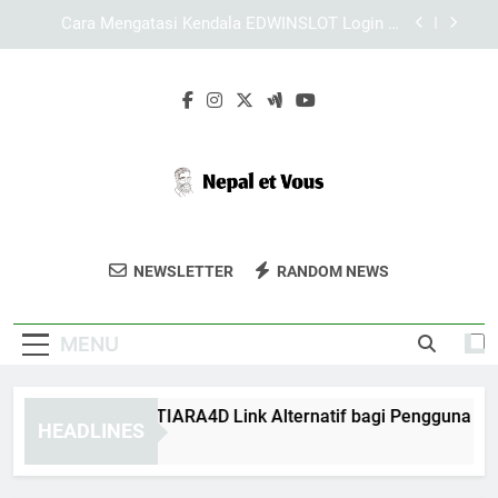
Skip
Login Edwinslot Lewat Safari untuk Pengguna
to
iPhone dengan Akses Lebih Aman
content
Tips Memilih Browser yang Tepat untuk Login
Lebah4D
Mengenal Fungsi TIARA4D Link Alternatif bagi
Pengguna
Cara Mengatasi Kendala EDWINSLOT Login di
Berbagai Perangkat
Login Edwinslot Lewat Safari untuk Pengguna
iPhone dengan Akses Lebih Aman
Nepal Et Vous
Jelajahi Keindahan Nepal Dengan Panduan
Tips Memilih Browser yang Tepat untuk Login
NEWSLETTER
RANDOM NEWS
Lebah4D
Dari Nepal Et Vous.
MENU
ngenal Fungsi TIARA4D Link Alternatif bagi Pengguna
HEADLINES
Weeks Ago