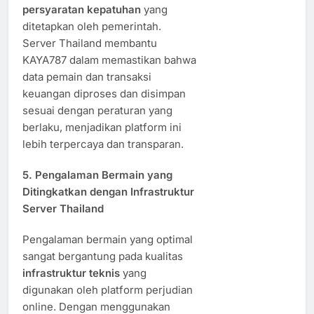
persyaratan kepatuhan
yang
ditetapkan oleh pemerintah.
Server Thailand membantu
KAYA787 dalam memastikan bahwa
data pemain dan transaksi
keuangan diproses dan disimpan
sesuai dengan peraturan yang
berlaku, menjadikan platform ini
lebih terpercaya dan transparan.
5.
Pengalaman Bermain yang
Ditingkatkan dengan Infrastruktur
Server Thailand
Pengalaman bermain yang optimal
sangat bergantung pada kualitas
infrastruktur teknis
yang
digunakan oleh platform perjudian
online. Dengan menggunakan