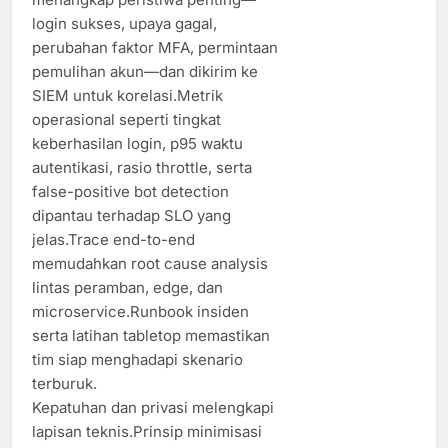
login sukses, upaya gagal,
perubahan faktor MFA, permintaan
pemulihan akun—dan dikirim ke
SIEM untuk korelasi.Metrik
operasional seperti tingkat
keberhasilan login, p95 waktu
autentikasi, rasio throttle, serta
false-positive bot detection
dipantau terhadap SLO yang
jelas.Trace end-to-end
memudahkan root cause analysis
lintas peramban, edge, dan
microservice.Runbook insiden
serta latihan tabletop memastikan
tim siap menghadapi skenario
terburuk.
Kepatuhan dan privasi melengkapi
lapisan teknis.Prinsip minimisasi