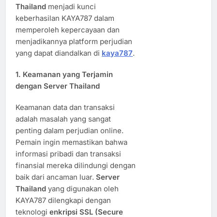
Thailand
menjadi kunci
keberhasilan KAYA787 dalam
memperoleh kepercayaan dan
menjadikannya platform perjudian
yang dapat diandalkan di
kaya787
.
1.
Keamanan yang Terjamin
dengan Server Thailand
Keamanan data dan transaksi
adalah masalah yang sangat
penting dalam perjudian online.
Pemain ingin memastikan bahwa
informasi pribadi dan transaksi
finansial mereka dilindungi dengan
baik dari ancaman luar.
Server
Thailand
yang digunakan oleh
KAYA787 dilengkapi dengan
teknologi
enkripsi SSL (Secure