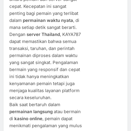
cepat. Kecepatan ini sangat
penting bagi pemain yang terlibat
dalam
permainan waktu nyata
, di
mana setiap detik sangat berarti.
Dengan
server Thailand
, KAYA787
dapat memastikan bahwa semua
transaksi, taruhan, dan perintah
permainan diproses dalam waktu
yang sangat singkat. Pengalaman
bermain yang responsif dan cepat
ini tidak hanya meningkatkan
kenyamanan pemain tetapi juga
menjaga kualitas layanan platform
secara keseluruhan.
Baik saat bertaruh dalam
permainan langsung
atau bermain
di
kasino online
, pemain dapat
menikmati pengalaman yang mulus