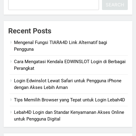
SEARCH
Recent Posts
Mengenal Fungsi TIARA4D Link Alternatif bagi
Pengguna
Cara Mengatasi Kendala EDWINSLOT Login di Berbagai
Perangkat
Login Edwinslot Lewat Safari untuk Pengguna iPhone
dengan Akses Lebih Aman
Tips Memilih Browser yang Tepat untuk Login Lebah4D
Lebah4D Login dan Standar Kenyamanan Akses Online
untuk Pengguna Digital