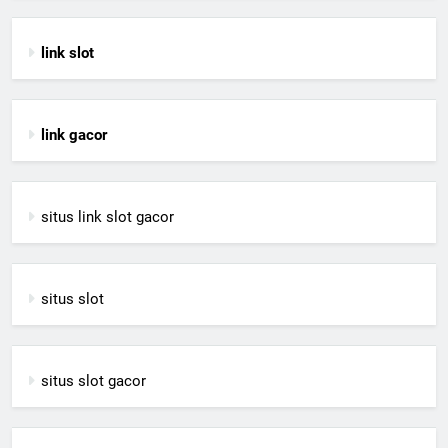
link slot
link gacor
situs link slot gacor
situs slot
situs slot gacor