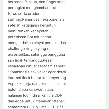
berbasis IP, akun, dan fingerprint
perangkat menghambat brute
force serta credential
stuffing.Penundaan eksponensial
setelah kegagalan beruntun
menurunkan kecepatan
percobaan.Bot mitigation
mengandalkan sinyal perilaku dan
challenge ringan yang ramah
aksesibilitas, sehingga pengguna
sah tidak terganggu.Pesan
kesalahan dibuat seragam seperti
“Kombinasi tidak valid” agar detail
internal tidak bocor ke penyerang.
Aspek kinerja dan aksesibilitas tak
boleh diabaikan.Aset statis
halaman login disajikan via CDN
dan edge untuk menekan latensi,
sementara HTTP/2 atau HTTP/3