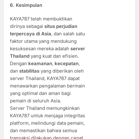
6.
Kesimpulan
KAYA787 telah membuktikan
dirinya sebagai
situs perjudian
terpercaya di Asia
, dan salah satu
faktor utama yang mendukung
kesuksesan mereka adalah
server
Thailand
yang kuat dan efisien.
Dengan
keamanan
,
kecepatan
,
dan
stabilitas
yang diberikan oleh
server Thailand, KAYA787 dapat
menawarkan pengalaman bermain
yang optimal dan aman bagi
pemain di seluruh Asia.
Server Thailand memungkinkan
KAYA787 untuk menjaga integritas
platform, melindungi data pemain,
dan memastikan bahwa semua
transaksi dilakukan dengan cepat