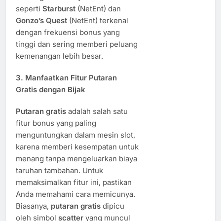
seperti
Starburst
(NetEnt) dan
Gonzo’s Quest
(NetEnt) terkenal
dengan frekuensi bonus yang
tinggi dan sering memberi peluang
kemenangan lebih besar.
3.
Manfaatkan Fitur Putaran
Gratis dengan Bijak
Putaran gratis
adalah salah satu
fitur bonus yang paling
menguntungkan dalam mesin slot,
karena memberi kesempatan untuk
menang tanpa mengeluarkan biaya
taruhan tambahan. Untuk
memaksimalkan fitur ini, pastikan
Anda memahami cara memicunya.
Biasanya,
putaran gratis
dipicu
oleh simbol
scatter
yang muncul