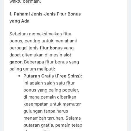
waktu bermain.
1.
Pahami Jenis-Jenis Fitur Bonus
yang Ada
Sebelum memaksimalkan fitur
bonus, penting untuk memahami
berbagai jenis
fitur bonus
yang
dapat ditemukan di mesin
slot
gacor
. Beberapa fitur bonus yang
paling umum meliputi:
Putaran Gratis (Free Spins):
Ini adalah salah satu fitur
bonus yang paling populer,
di mana pemain diberikan
kesempatan untuk memutar
gulungan tanpa harus
menambah taruhan. Selama
putaran gratis
, pemain tetap