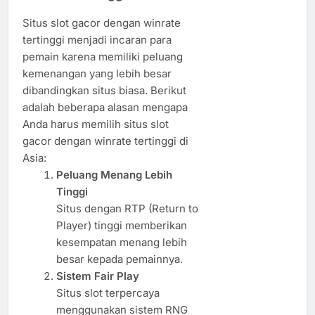
Situs slot gacor dengan winrate
tertinggi menjadi incaran para
pemain karena memiliki peluang
kemenangan yang lebih besar
dibandingkan situs biasa. Berikut
adalah beberapa alasan mengapa
Anda harus memilih situs slot
gacor dengan winrate tertinggi di
Asia:
Peluang Menang Lebih
Tinggi
Situs dengan RTP (Return to
Player) tinggi memberikan
kesempatan menang lebih
besar kepada pemainnya.
Sistem Fair Play
Situs slot terpercaya
menggunakan sistem RNG