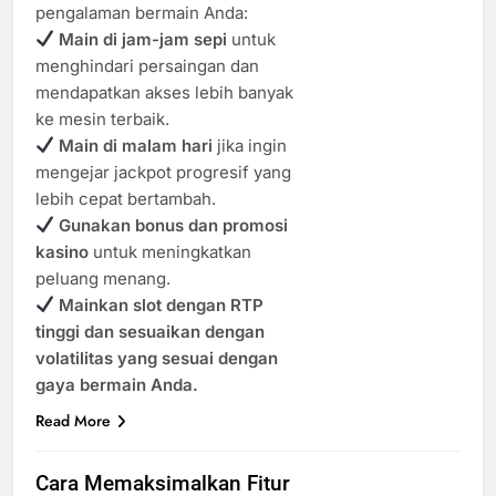
pengalaman bermain Anda:
Main di jam-jam sepi
untuk
menghindari persaingan dan
mendapatkan akses lebih banyak
ke mesin terbaik.
Main di malam hari
jika ingin
mengejar jackpot progresif yang
lebih cepat bertambah.
Gunakan bonus dan promosi
kasino
untuk meningkatkan
peluang menang.
Mainkan slot dengan RTP
tinggi dan sesuaikan dengan
volatilitas yang sesuai dengan
gaya bermain Anda.
Read More
Cara Memaksimalkan Fitur