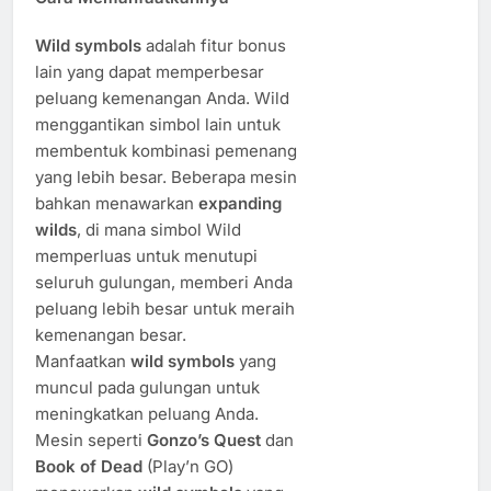
Wild symbols
adalah fitur bonus
lain yang dapat memperbesar
peluang kemenangan Anda. Wild
menggantikan simbol lain untuk
membentuk kombinasi pemenang
yang lebih besar. Beberapa mesin
bahkan menawarkan
expanding
wilds
, di mana simbol Wild
memperluas untuk menutupi
seluruh gulungan, memberi Anda
peluang lebih besar untuk meraih
kemenangan besar.
Manfaatkan
wild symbols
yang
muncul pada gulungan untuk
meningkatkan peluang Anda.
Mesin seperti
Gonzo’s Quest
dan
Book of Dead
(Play’n GO)