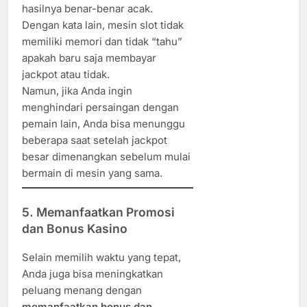
hasilnya benar-benar acak.
Dengan kata lain, mesin slot tidak
memiliki memori dan tidak “tahu”
apakah baru saja membayar
jackpot atau tidak.
Namun, jika Anda ingin
menghindari persaingan dengan
pemain lain, Anda bisa menunggu
beberapa saat setelah jackpot
besar dimenangkan sebelum mulai
bermain di mesin yang sama.
5. Memanfaatkan Promosi
dan Bonus Kasino
Selain memilih waktu yang tepat,
Anda juga bisa meningkatkan
peluang menang dengan
memanfaatkan bonus dan