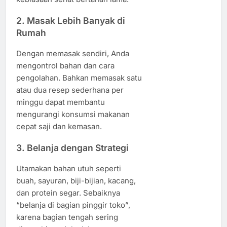
2. Masak Lebih Banyak di
Rumah
Dengan memasak sendiri, Anda
mengontrol bahan dan cara
pengolahan. Bahkan memasak satu
atau dua resep sederhana per
minggu dapat membantu
mengurangi konsumsi makanan
cepat saji dan kemasan.
3. Belanja dengan Strategi
Utamakan bahan utuh seperti
buah, sayuran, biji-bijian, kacang,
dan protein segar. Sebaiknya
“belanja di bagian pinggir toko”,
karena bagian tengah sering