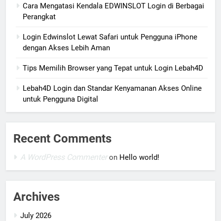
Cara Mengatasi Kendala EDWINSLOT Login di Berbagai
Perangkat
Login Edwinslot Lewat Safari untuk Pengguna iPhone
dengan Akses Lebih Aman
Tips Memilih Browser yang Tepat untuk Login Lebah4D
Lebah4D Login dan Standar Kenyamanan Akses Online
untuk Pengguna Digital
Recent Comments
A WordPress Commenter
on
Hello world!
Archives
July 2026