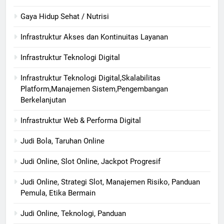
Gaya Hidup Sehat / Nutrisi
Infrastruktur Akses dan Kontinuitas Layanan
Infrastruktur Teknologi Digital
Infrastruktur Teknologi Digital,Skalabilitas
Platform,Manajemen Sistem,Pengembangan
Berkelanjutan
Infrastruktur Web & Performa Digital
Judi Bola, Taruhan Online
Judi Online, Slot Online, Jackpot Progresif
Judi Online, Strategi Slot, Manajemen Risiko, Panduan
Pemula, Etika Bermain
Judi Online, Teknologi, Panduan