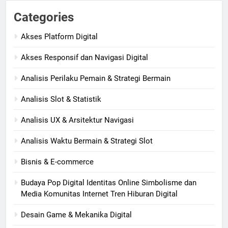
Categories
Akses Platform Digital
Akses Responsif dan Navigasi Digital
Analisis Perilaku Pemain & Strategi Bermain
Analisis Slot & Statistik
Analisis UX & Arsitektur Navigasi
Analisis Waktu Bermain & Strategi Slot
Bisnis & E-commerce
Budaya Pop Digital Identitas Online Simbolisme dan
Media Komunitas Internet Tren Hiburan Digital
Desain Game & Mekanika Digital