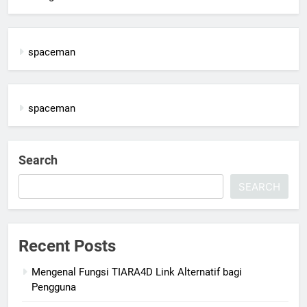
spaceman
spaceman
Search
SEARCH
Recent Posts
Mengenal Fungsi TIARA4D Link Alternatif bagi
Pengguna