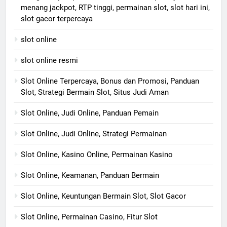
menang jackpot, RTP tinggi, permainan slot, slot hari ini,
slot gacor terpercaya
slot online
slot online resmi
Slot Online Terpercaya, Bonus dan Promosi, Panduan
Slot, Strategi Bermain Slot, Situs Judi Aman
Slot Online, Judi Online, Panduan Pemain
Slot Online, Judi Online, Strategi Permainan
Slot Online, Kasino Online, Permainan Kasino
Slot Online, Keamanan, Panduan Bermain
Slot Online, Keuntungan Bermain Slot, Slot Gacor
Slot Online, Permainan Casino, Fitur Slot