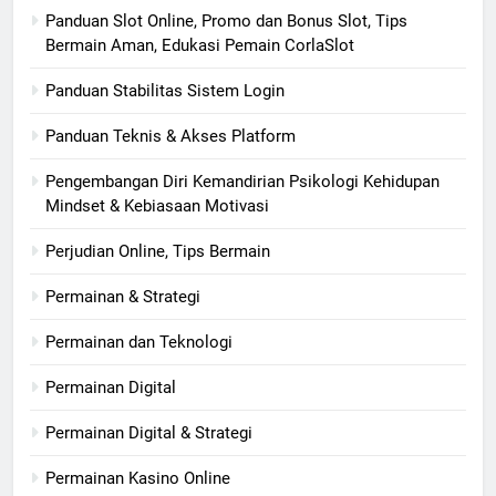
Panduan Slot Online, Promo dan Bonus Slot, Tips
Bermain Aman, Edukasi Pemain CorlaSlot
Panduan Stabilitas Sistem Login
Panduan Teknis & Akses Platform
Pengembangan Diri Kemandirian Psikologi Kehidupan
Mindset & Kebiasaan Motivasi
Perjudian Online, Tips Bermain
Permainan & Strategi
Permainan dan Teknologi
Permainan Digital
Permainan Digital & Strategi
Permainan Kasino Online