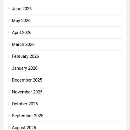
June 2026
May 2026
April 2026
March 2026
February 2026
January 2026
December 2025
November 2025
October 2025
September 2025
August 2025