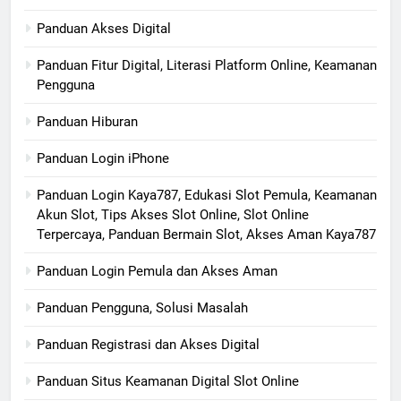
Panduan Akses Digital
Panduan Fitur Digital, Literasi Platform Online, Keamanan
Pengguna
Panduan Hiburan
Panduan Login iPhone
Panduan Login Kaya787, Edukasi Slot Pemula, Keamanan
Akun Slot, Tips Akses Slot Online, Slot Online
Terpercaya, Panduan Bermain Slot, Akses Aman Kaya787
Panduan Login Pemula dan Akses Aman
Panduan Pengguna, Solusi Masalah
Panduan Registrasi dan Akses Digital
Panduan Situs Keamanan Digital Slot Online