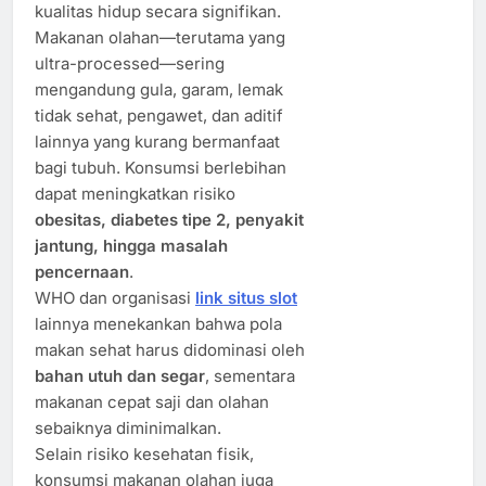
kualitas hidup secara signifikan.
Makanan olahan—terutama yang
ultra-processed—sering
mengandung gula, garam, lemak
tidak sehat, pengawet, dan aditif
lainnya yang kurang bermanfaat
bagi tubuh. Konsumsi berlebihan
dapat meningkatkan risiko
obesitas, diabetes tipe 2, penyakit
jantung, hingga masalah
pencernaan
.
WHO dan organisasi
link situs slot
lainnya menekankan bahwa pola
makan sehat harus didominasi oleh
bahan utuh dan segar
, sementara
makanan cepat saji dan olahan
sebaiknya diminimalkan.
Selain risiko kesehatan fisik,
konsumsi makanan olahan juga