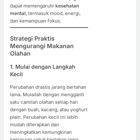
dapat memengaruhi
kesehatan
mental
, termasuk mood, energi,
dan kemampuan fokus.
Strategi Praktis
Mengurangi Makanan
Olahan
1. Mulai dengan Langkah
Kecil
Perubahan drastis jarang bertahan
lama. Mulailah dengan mengganti
satu camilan olahan setiap hari
dengan buah, kacang, atau yoghurt
plain. Perubahan kecil ini lebih
mudah diterapkan dan
meningkatkan kemungkinan
kebiasaan sehat bertahan lama.