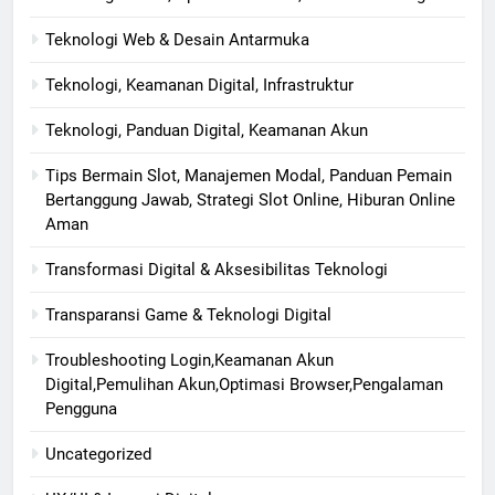
Teknologi Web & Desain Antarmuka
Teknologi, Keamanan Digital, Infrastruktur
Teknologi, Panduan Digital, Keamanan Akun
Tips Bermain Slot, Manajemen Modal, Panduan Pemain
Bertanggung Jawab, Strategi Slot Online, Hiburan Online
Aman
Transformasi Digital & Aksesibilitas Teknologi
Transparansi Game & Teknologi Digital
Troubleshooting Login,Keamanan Akun
Digital,Pemulihan Akun,Optimasi Browser,Pengalaman
Pengguna
Uncategorized