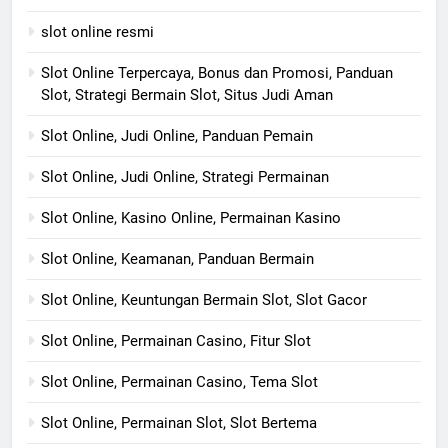
slot online resmi
Slot Online Terpercaya, Bonus dan Promosi, Panduan
Slot, Strategi Bermain Slot, Situs Judi Aman
Slot Online, Judi Online, Panduan Pemain
Slot Online, Judi Online, Strategi Permainan
Slot Online, Kasino Online, Permainan Kasino
Slot Online, Keamanan, Panduan Bermain
Slot Online, Keuntungan Bermain Slot, Slot Gacor
Slot Online, Permainan Casino, Fitur Slot
Slot Online, Permainan Casino, Tema Slot
Slot Online, Permainan Slot, Slot Bertema