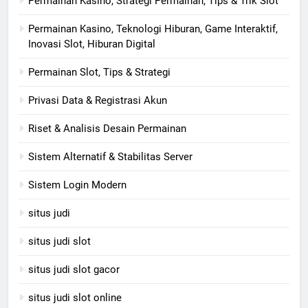
Permainan Kasino, Strategi Permainan, Tips & Trik Slot
Permainan Kasino, Teknologi Hiburan, Game Interaktif,
Inovasi Slot, Hiburan Digital
Permainan Slot, Tips & Strategi
Privasi Data & Registrasi Akun
Riset & Analisis Desain Permainan
Sistem Alternatif & Stabilitas Server
Sistem Login Modern
situs judi
situs judi slot
situs judi slot gacor
situs judi slot online