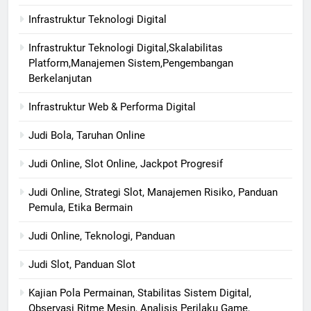
Infrastruktur Teknologi Digital
Infrastruktur Teknologi Digital,Skalabilitas
Platform,Manajemen Sistem,Pengembangan
Berkelanjutan
Infrastruktur Web & Performa Digital
Judi Bola, Taruhan Online
Judi Online, Slot Online, Jackpot Progresif
Judi Online, Strategi Slot, Manajemen Risiko, Panduan
Pemula, Etika Bermain
Judi Online, Teknologi, Panduan
Judi Slot, Panduan Slot
Kajian Pola Permainan, Stabilitas Sistem Digital,
Observasi Ritme Mesin, Analisis Perilaku Game,