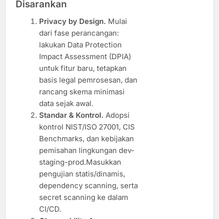
Disarankan
Privacy by Design.
Mulai
dari fase perancangan:
lakukan Data Protection
Impact Assessment (DPIA)
untuk fitur baru, tetapkan
basis legal pemrosesan, dan
rancang skema minimasi
data sejak awal.
Standar & Kontrol.
Adopsi
kontrol NIST/ISO 27001, CIS
Benchmarks, dan kebijakan
pemisahan lingkungan dev-
staging-prod.Masukkan
pengujian statis/dinamis,
dependency scanning, serta
secret scanning ke dalam
CI/CD.