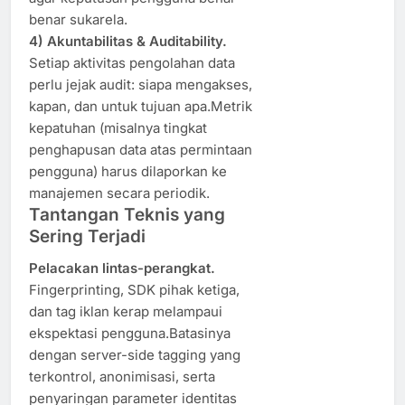
benar sukarela.
4) Akuntabilitas & Auditability.
Setiap aktivitas pengolahan data
perlu jejak audit: siapa mengakses,
kapan, dan untuk tujuan apa.Metrik
kepatuhan (misalnya tingkat
penghapusan data atas permintaan
pengguna) harus dilaporkan ke
manajemen secara periodik.
Tantangan Teknis yang
Sering Terjadi
Pelacakan lintas-perangkat.
Fingerprinting, SDK pihak ketiga,
dan tag iklan kerap melampaui
ekspektasi pengguna.Batasinya
dengan server-side tagging yang
terkontrol, anonimisasi, serta
penyaringan parameter identitas