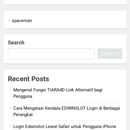
spaceman
Search
SEARCH
Recent Posts
Mengenal Fungsi TIARA4D Link Alternatif bagi
Pengguna
Cara Mengatasi Kendala EDWINSLOT Login di Berbagai
Perangkat
Login Edwinslot Lewat Safari untuk Pengguna iPhone