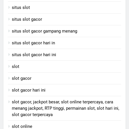
situs slot
situs slot gacor
situs slot gacor gampang menang
situs slot gacor hari in
situs slot gacor hari ini
slot
slot gacor
slot gacor hari ini
slot gacor, jackpot besar, slot online terpercaya, cara
menang jackpot, RTP tinggi, permainan slot, slot hari ini,
slot gacor terpercaya
slot online