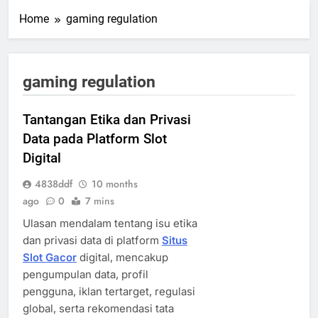
Home
gaming regulation
gaming regulation
Tantangan Etika dan Privasi
Data pada Platform Slot
Digital
4838ddf
10 months
ago
0
7 mins
Ulasan mendalam tentang isu etika
dan privasi data di platform
Situs
Slot Gacor
digital, mencakup
pengumpulan data, profil
pengguna, iklan tertarget, regulasi
global, serta rekomendasi tata