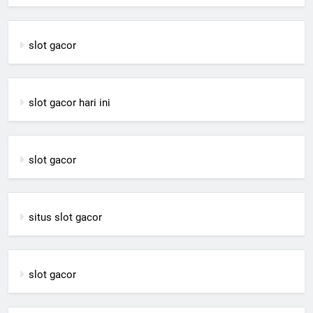
slot gacor
slot gacor hari ini
slot gacor
situs slot gacor
slot gacor