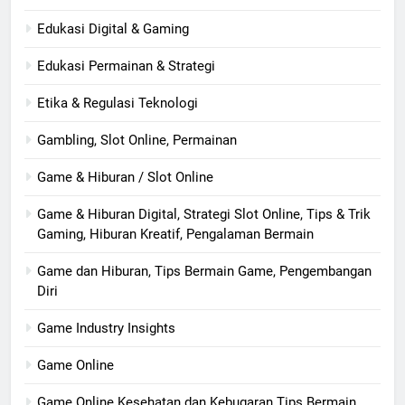
Edukasi Digital & Gaming
Edukasi Permainan & Strategi
Etika & Regulasi Teknologi
Gambling, Slot Online, Permainan
Game & Hiburan / Slot Online
Game & Hiburan Digital, Strategi Slot Online, Tips & Trik
Gaming, Hiburan Kreatif, Pengalaman Bermain
Game dan Hiburan, Tips Bermain Game, Pengembangan
Diri
Game Industry Insights
Game Online
Game Online Kesehatan dan Kebugaran Tips Bermain