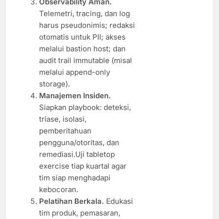
Observability Aman.
Telemetri, tracing, dan log
harus pseudonimis; redaksi
otomatis untuk PII; akses
melalui bastion host; dan
audit trail immutable (misal
melalui append-only
storage).
Manajemen Insiden.
Siapkan playbook: deteksi,
triase, isolasi,
pemberitahuan
pengguna/otoritas, dan
remediasi.Uji tabletop
exercise tiap kuartal agar
tim siap menghadapi
kebocoran.
Pelatihan Berkala.
Edukasi
tim produk, pemasaran,