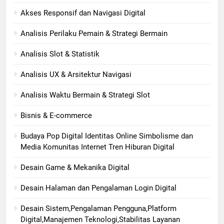
Akses Responsif dan Navigasi Digital
Analisis Perilaku Pemain & Strategi Bermain
Analisis Slot & Statistik
Analisis UX & Arsitektur Navigasi
Analisis Waktu Bermain & Strategi Slot
Bisnis & E-commerce
Budaya Pop Digital Identitas Online Simbolisme dan
Media Komunitas Internet Tren Hiburan Digital
Desain Game & Mekanika Digital
Desain Halaman dan Pengalaman Login Digital
Desain Sistem,Pengalaman Pengguna,Platform
Digital,Manajemen Teknologi,Stabilitas Layanan