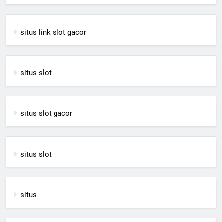
situs link slot gacor
situs slot
situs slot gacor
situs slot
situs