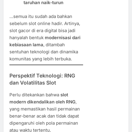
taruhan naik-turun
…semua itu sudah ada bahkan
sebelum slot online hadir. Artinya,
slot gacor di era digital bisa jadi
hanyalah bentuk
modernisasi dari
kebiasaan lama
, ditambah
sentuhan teknologi dan dinamika
komunitas yang lebih terbuka.
Perspektif Teknologi: RNG
dan Volatilitas Slot
Perlu ditekankan bahwa
slot
modern dikendalikan oleh RNG
,
yang memastikan hasil permainan
benar-benar acak dan tidak dapat
dipengaruhi oleh pola permainan
atau waktu tertentu.