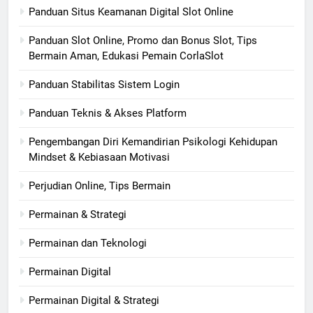
Panduan Situs Keamanan Digital Slot Online
Panduan Slot Online, Promo dan Bonus Slot, Tips
Bermain Aman, Edukasi Pemain CorlaSlot
Panduan Stabilitas Sistem Login
Panduan Teknis & Akses Platform
Pengembangan Diri Kemandirian Psikologi Kehidupan
Mindset & Kebiasaan Motivasi
Perjudian Online, Tips Bermain
Permainan & Strategi
Permainan dan Teknologi
Permainan Digital
Permainan Digital & Strategi