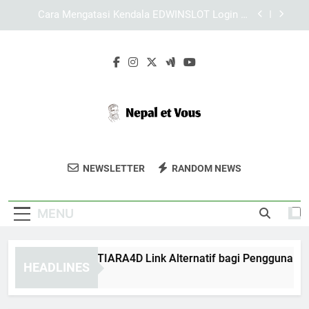
Skip
Login Edwinslot Lewat Safari untuk Pengguna
to
iPhone dengan Akses Lebih Aman
content
Tips Memilih Browser yang Tepat untuk Login
Lebah4D
Mengenal Fungsi TIARA4D Link Alternatif bagi
Pengguna
Cara Mengatasi Kendala EDWINSLOT Login di
Berbagai Perangkat
Login Edwinslot Lewat Safari untuk Pengguna
iPhone dengan Akses Lebih Aman
Nepal Et Vous
Jelajahi Keindahan Nepal Dengan Panduan
Tips Memilih Browser yang Tepat untuk Login
NEWSLETTER
RANDOM NEWS
Lebah4D
Dari Nepal Et Vous.
MENU
ngenal Fungsi TIARA4D Link Alternatif bagi Pengguna
HEADLINES
Month Ago