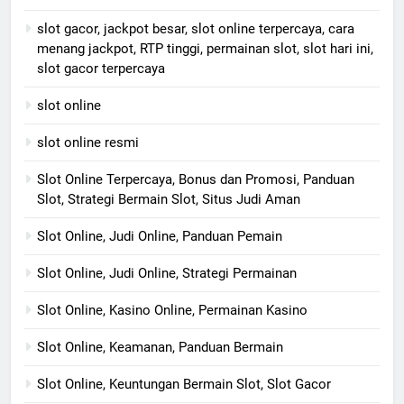
slot gacor, jackpot besar, slot online terpercaya, cara
menang jackpot, RTP tinggi, permainan slot, slot hari ini,
slot gacor terpercaya
slot online
slot online resmi
Slot Online Terpercaya, Bonus dan Promosi, Panduan
Slot, Strategi Bermain Slot, Situs Judi Aman
Slot Online, Judi Online, Panduan Pemain
Slot Online, Judi Online, Strategi Permainan
Slot Online, Kasino Online, Permainan Kasino
Slot Online, Keamanan, Panduan Bermain
Slot Online, Keuntungan Bermain Slot, Slot Gacor