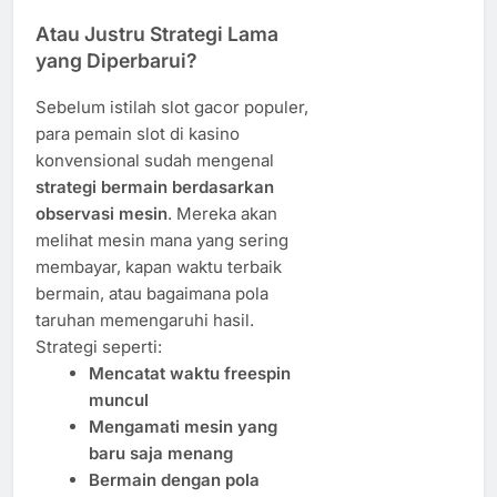
Atau Justru Strategi Lama
yang Diperbarui?
Sebelum istilah slot gacor populer,
para pemain slot di kasino
konvensional sudah mengenal
strategi bermain berdasarkan
observasi mesin
. Mereka akan
melihat mesin mana yang sering
membayar, kapan waktu terbaik
bermain, atau bagaimana pola
taruhan memengaruhi hasil.
Strategi seperti:
Mencatat waktu freespin
muncul
Mengamati mesin yang
baru saja menang
Bermain dengan pola