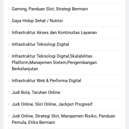
Gaming, Panduan Slot, Strategi Bermain
Gaya Hidup Sehat / Nutrisi
Infrastruktur Akses dan Kontinuitas Layanan
Infrastruktur Teknologi Digital
Infrastruktur Teknologi Digital,Skalabilitas
Platform,Manajemen Sistem,Pengembangan
Berkelanjutan
Infrastruktur Web & Performa Digital
Judi Bola, Taruhan Online
Judi Online, Slot Online, Jackpot Progresif
Judi Online, Strategi Slot, Manajemen Risiko, Panduan
Pemula, Etika Bermain