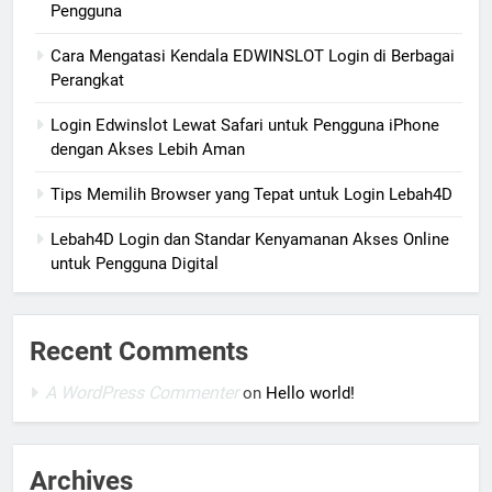
Pengguna
Cara Mengatasi Kendala EDWINSLOT Login di Berbagai
Perangkat
Login Edwinslot Lewat Safari untuk Pengguna iPhone
dengan Akses Lebih Aman
Tips Memilih Browser yang Tepat untuk Login Lebah4D
Lebah4D Login dan Standar Kenyamanan Akses Online
untuk Pengguna Digital
Recent Comments
A WordPress Commenter
on
Hello world!
Archives