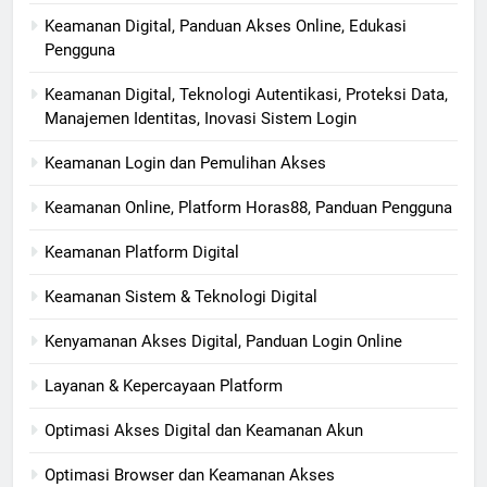
Keamanan Digital, Panduan Akses Online, Edukasi
Pengguna
Keamanan Digital, Teknologi Autentikasi, Proteksi Data,
Manajemen Identitas, Inovasi Sistem Login
Keamanan Login dan Pemulihan Akses
Keamanan Online, Platform Horas88, Panduan Pengguna
Keamanan Platform Digital
Keamanan Sistem & Teknologi Digital
Kenyamanan Akses Digital, Panduan Login Online
Layanan & Kepercayaan Platform
Optimasi Akses Digital dan Keamanan Akun
Optimasi Browser dan Keamanan Akses