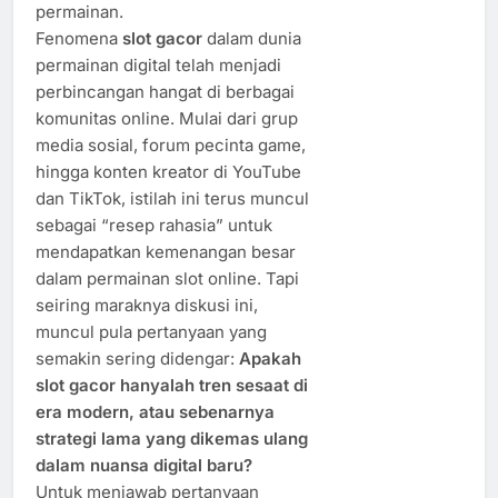
permainan.
Fenomena
slot gacor
dalam dunia
permainan digital telah menjadi
perbincangan hangat di berbagai
komunitas online. Mulai dari grup
media sosial, forum pecinta game,
hingga konten kreator di YouTube
dan TikTok, istilah ini terus muncul
sebagai “resep rahasia” untuk
mendapatkan kemenangan besar
dalam permainan slot online. Tapi
seiring maraknya diskusi ini,
muncul pula pertanyaan yang
semakin sering didengar:
Apakah
slot gacor hanyalah tren sesaat di
era modern, atau sebenarnya
strategi lama yang dikemas ulang
dalam nuansa digital baru?
Untuk menjawab pertanyaan