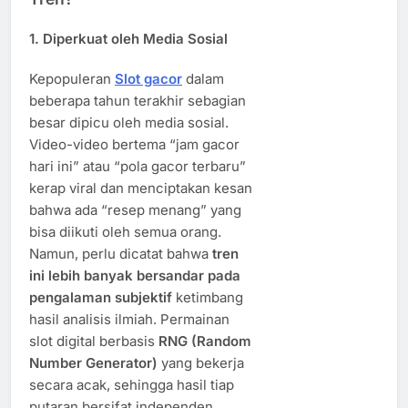
1.
Diperkuat oleh Media Sosial
Kepopuleran
Slot gacor
dalam
beberapa tahun terakhir sebagian
besar dipicu oleh media sosial.
Video-video bertema “jam gacor
hari ini” atau “pola gacor terbaru”
kerap viral dan menciptakan kesan
bahwa ada “resep menang” yang
bisa diikuti oleh semua orang.
Namun, perlu dicatat bahwa
tren
ini lebih banyak bersandar pada
pengalaman subjektif
ketimbang
hasil analisis ilmiah. Permainan
slot digital berbasis
RNG (Random
Number Generator)
yang bekerja
secara acak, sehingga hasil tiap
putaran bersifat independen.