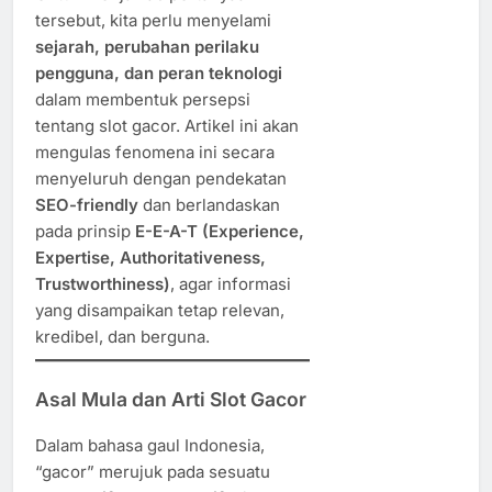
tersebut, kita perlu menyelami
sejarah, perubahan perilaku
pengguna, dan peran teknologi
dalam membentuk persepsi
tentang slot gacor. Artikel ini akan
mengulas fenomena ini secara
menyeluruh dengan pendekatan
SEO-friendly
dan berlandaskan
pada prinsip
E-E-A-T (Experience,
Expertise, Authoritativeness,
Trustworthiness)
, agar informasi
yang disampaikan tetap relevan,
kredibel, dan berguna.
Asal Mula dan Arti Slot Gacor
Dalam bahasa gaul Indonesia,
“gacor” merujuk pada sesuatu