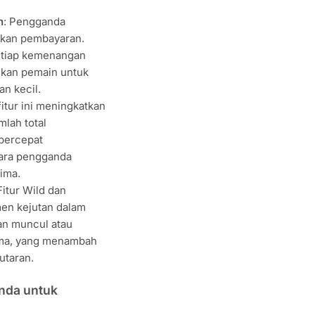
n
: Pengganda
tkan pembayaran.
setiap kemenangan
inkan pemain untuk
n kecil.
fitur ini meningkatkan
lah total
percepat
ara pengganda
ima.
Fitur Wild dan
en kejutan dalam
an muncul atau
ima, yang menambah
utaran.
nda untuk