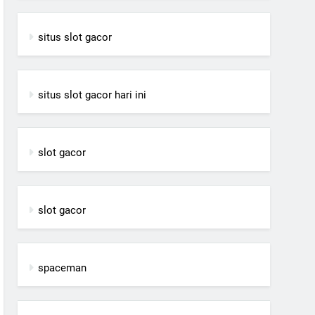
situs slot gacor
situs slot gacor hari ini
slot gacor
slot gacor
spaceman