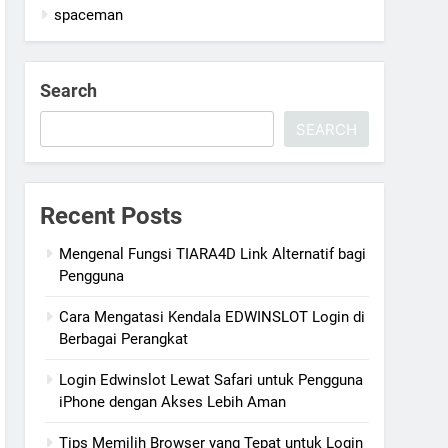
spaceman
Search
SEARCH
Recent Posts
Mengenal Fungsi TIARA4D Link Alternatif bagi
Pengguna
Cara Mengatasi Kendala EDWINSLOT Login di
Berbagai Perangkat
Login Edwinslot Lewat Safari untuk Pengguna
iPhone dengan Akses Lebih Aman
Tips Memilih Browser yang Tepat untuk Login