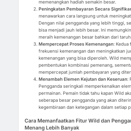
memenangkan hadiah semakin besar.
Peningkatan Pembayaran Secara Signifika
menawarkan cara langsung untuk meningka
Dengan nilai pengganda yang lebih tinggi, 
bisa menjadi jauh lebih besar. Ini memungk
meraih kemenangan besar bahkan dari taruha
Mempercepat Proses Kemenangan
: Kedua 
frekuensi kemenangan dan meningkatkan jum
kemenangan yang bisa diperoleh. Wild mem
pembentukan kombinasi pemenang, sement
mempercepat jumlah pembayaran yang diter
Menambah Elemen Kejutan dan Keseruan
: 
Pengganda seringkali memperkenalkan elem
permainan. Pemain tidak tahu kapan Wild ak
seberapa besar pengganda yang akan diter
kegembiraan dan ketegangan dalam setiap p
Cara Memanfaatkan Fitur Wild dan Pengga
Menang Lebih Banyak