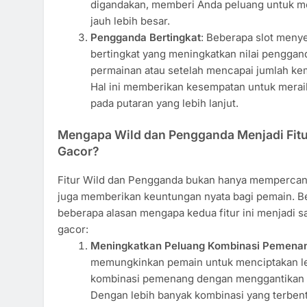
digandakan, memberi Anda peluang untuk me
jauh lebih besar.
Pengganda Bertingkat
: Beberapa slot meny
bertingkat yang meningkatkan nilai penggand
permainan atau setelah mencapai jumlah ke
Hal ini memberikan kesempatan untuk mera
pada putaran yang lebih lanjut.
Mengapa Wild dan Pengganda Menjadi Fitur
Gacor?
Fitur Wild dan Pengganda bukan hanya mempercant
juga memberikan keuntungan nyata bagi pemain. Be
beberapa alasan mengapa kedua fitur ini menjadi sa
gacor:
Meningkatkan Peluang Kombinasi Pemena
memungkinkan pemain untuk menciptakan l
kombinasi pemenang dengan menggantikan s
Dengan lebih banyak kombinasi yang terbent