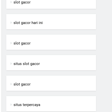
slot gacor
slot gacor hari ini
slot gacor
situs slot gacor
slot gacor
situs terpercaya