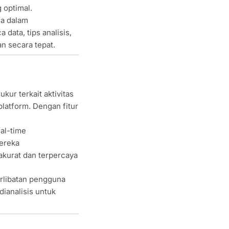
 optimal.
la dalam
data, tips analisis,
an secara tepat.
?
ukur terkait aktivitas
platform. Dengan fitur
al-time
ereka
kurat dan terpercaya
erlibatan pengguna
ianalisis untuk