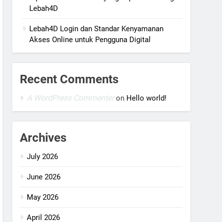
Lebah4D
Lebah4D Login dan Standar Kenyamanan
Akses Online untuk Pengguna Digital
Recent Comments
A WordPress Commenter
on
Hello world!
Archives
July 2026
June 2026
May 2026
April 2026