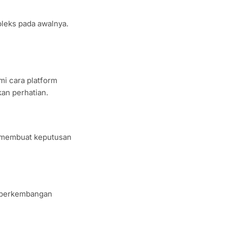
pleks pada awalnya.
mi cara platform
kan perhatian.
 membuat keputusan
u perkembangan