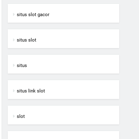
situs slot gacor
situs slot
situs
situs link slot
slot