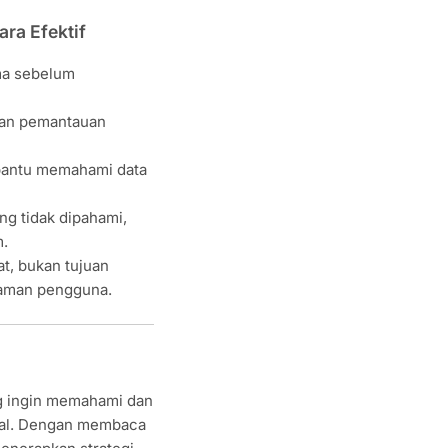
ara Efektif
ma sebelum
kan pemantauan
mbantu memahami data
ang tidak dipahami,
m.
lat, bukan tujuan
laman pengguna.
ang ingin memahami dan
tal. Dengan membaca