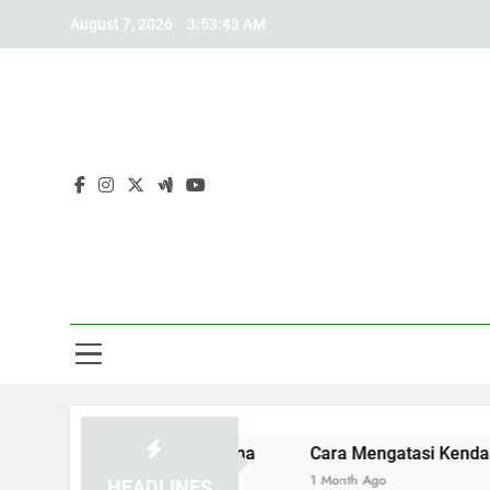
Skip
August 7, 2026
3:53:44 AM
to
content
Nep
Jelajahi 
natif bagi Pengguna
Cara Mengatasi Kendala EDWINSLO
1 Month Ago
HEADLINES