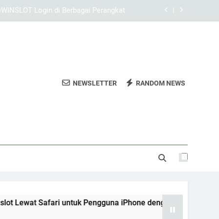
WINSLOT Login di Berbagai Perangkat
gguna iPhone dengan Akses Lebih Aman
owser yang Tepat untuk Login Lebah4D
TIARA4D Link Alternatif bagi Pengguna
NEWSLETTER
RANDOM NEWS
WINSLOT Login di Berbagai Perangkat
gguna iPhone dengan Akses Lebih Aman
owser yang Tepat untuk Login Lebah4D
Safari untuk Pengguna iPhone dengan Akses Lebih Aman