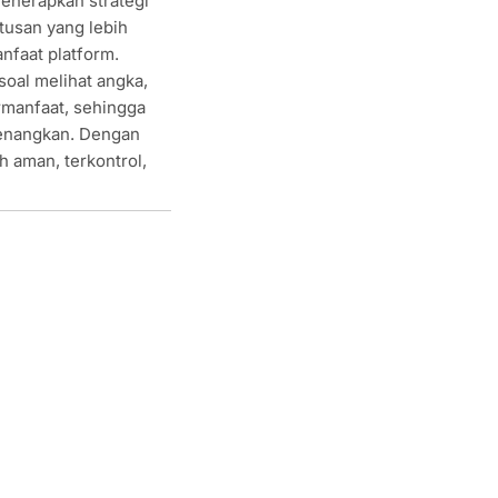
menerapkan strategi
tusan yang lebih
faat platform.
soal melihat angka,
rmanfaat, sehingga
nyenangkan. Dengan
 aman, terkontrol,