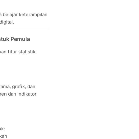
 belajar keterampilan
igital.
ntuk Pemula
 fitur statistik
ama, grafik, dan
en dan indikator
uk:
ukan