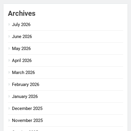
Archives
July 2026
June 2026
May 2026
April 2026
March 2026
February 2026
January 2026
December 2025
November 2025