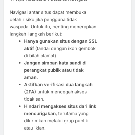
Navigasi antar situs dapat membuka
celah risiko jika pengguna tidak
waspada. Untuk itu, penting menerapkan
langkah-langkah berikut:
Hanya gunakan situs dengan SSL
aktif
(tandai dengan ikon gembok
di bilah alamat).
Jangan simpan kata sandi di
perangkat publik atau tidak
aman.
Aktifkan verifikasi dua langkah
(2FA)
untuk mencegah akses
tidak sah.
Hindari mengakses situs dari link
mencurigakan
, terutama yang
dikirimkan melalui grup publik
atau iklan.