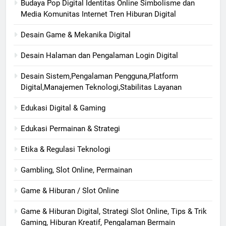
Budaya Pop Digital Identitas Online Simbolisme dan
Media Komunitas Internet Tren Hiburan Digital
Desain Game & Mekanika Digital
Desain Halaman dan Pengalaman Login Digital
Desain Sistem,Pengalaman Pengguna,Platform
Digital,Manajemen Teknologi,Stabilitas Layanan
Edukasi Digital & Gaming
Edukasi Permainan & Strategi
Etika & Regulasi Teknologi
Gambling, Slot Online, Permainan
Game & Hiburan / Slot Online
Game & Hiburan Digital, Strategi Slot Online, Tips & Trik
Gaming, Hiburan Kreatif, Pengalaman Bermain