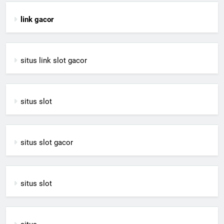
link gacor
situs link slot gacor
situs slot
situs slot gacor
situs slot