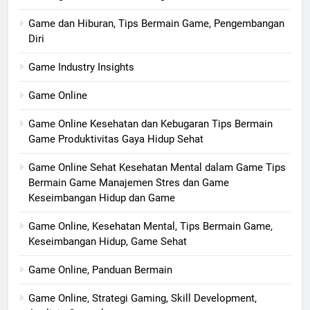
Game dan Hiburan, Tips Bermain Game, Pengembangan
Diri
Game Industry Insights
Game Online
Game Online Kesehatan dan Kebugaran Tips Bermain
Game Produktivitas Gaya Hidup Sehat
Game Online Sehat Kesehatan Mental dalam Game Tips
Bermain Game Manajemen Stres dan Game
Keseimbangan Hidup dan Game
Game Online, Kesehatan Mental, Tips Bermain Game,
Keseimbangan Hidup, Game Sehat
Game Online, Panduan Bermain
Game Online, Strategi Gaming, Skill Development,