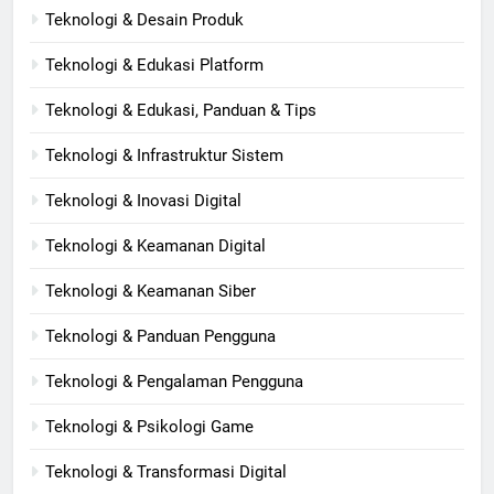
Teknologi & Desain Produk
Teknologi & Edukasi Platform
Teknologi & Edukasi, Panduan & Tips
Teknologi & Infrastruktur Sistem
Teknologi & Inovasi Digital
Teknologi & Keamanan Digital
Teknologi & Keamanan Siber
Teknologi & Panduan Pengguna
Teknologi & Pengalaman Pengguna
Teknologi & Psikologi Game
Teknologi & Transformasi Digital