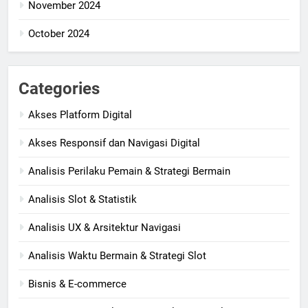
November 2024
October 2024
Categories
Akses Platform Digital
Akses Responsif dan Navigasi Digital
Analisis Perilaku Pemain & Strategi Bermain
Analisis Slot & Statistik
Analisis UX & Arsitektur Navigasi
Analisis Waktu Bermain & Strategi Slot
Bisnis & E-commerce