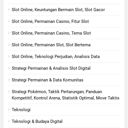
Slot Online, Keuntungan Bermain Slot, Slot Gacor
Slot Online, Permainan Casino, Fitur Slot
Slot Online, Permainan Casino, Tema Slot
Slot Online, Permainan Slot, Slot Bertema
Slot Online, Teknologi Perjudian, Analisis Data
Strategi Permainan & Analisis Slot Digital
Strategi Permainan & Data Komunitas
Strategi Pokémon, Taktik Pertarungan, Panduan
Kompetitif, Kontrol Arena, Statistik Optimal, Move Taktis
Teknologi
Teknologi & Budaya Digital