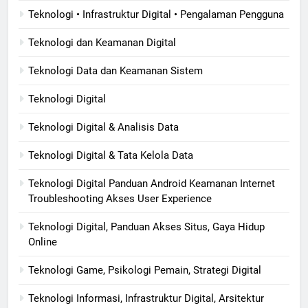
Teknologi • Infrastruktur Digital • Pengalaman Pengguna
Teknologi dan Keamanan Digital
Teknologi Data dan Keamanan Sistem
Teknologi Digital
Teknologi Digital & Analisis Data
Teknologi Digital & Tata Kelola Data
Teknologi Digital Panduan Android Keamanan Internet
Troubleshooting Akses User Experience
Teknologi Digital, Panduan Akses Situs, Gaya Hidup
Online
Teknologi Game, Psikologi Pemain, Strategi Digital
Teknologi Informasi, Infrastruktur Digital, Arsitektur