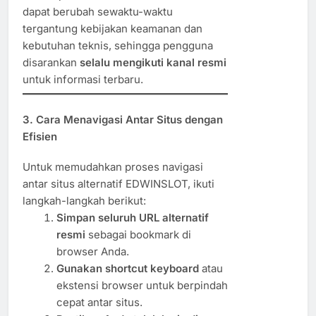
dapat berubah sewaktu-waktu
tergantung kebijakan keamanan dan
kebutuhan teknis, sehingga pengguna
disarankan
selalu mengikuti kanal resmi
untuk informasi terbaru.
3. Cara Menavigasi Antar Situs dengan
Efisien
Untuk memudahkan proses navigasi
antar situs alternatif EDWINSLOT, ikuti
langkah-langkah berikut:
Simpan seluruh URL alternatif
resmi
sebagai bookmark di
browser Anda.
Gunakan shortcut keyboard
atau
ekstensi browser untuk berpindah
cepat antar situs.