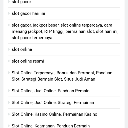
slot gacor
slot gacor hari ini
slot gacor, jackpot besar, slot online terpercaya, cara
menang jackpot, RTP tinggi, permainan slot, slot hari ini,
slot gacor terpercaya
slot online
slot online resmi
Slot Online Terpercaya, Bonus dan Promosi, Panduan
Slot, Strategi Bermain Slot, Situs Judi Aman
Slot Online, Judi Online, Panduan Pemain
Slot Online, Judi Online, Strategi Permainan
Slot Online, Kasino Online, Permainan Kasino
Slot Online, Keamanan, Panduan Bermain