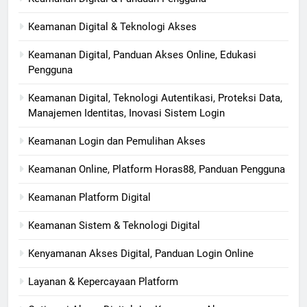
Keamanan Digital & Teknologi Akses
Keamanan Digital, Panduan Akses Online, Edukasi
Pengguna
Keamanan Digital, Teknologi Autentikasi, Proteksi Data,
Manajemen Identitas, Inovasi Sistem Login
Keamanan Login dan Pemulihan Akses
Keamanan Online, Platform Horas88, Panduan Pengguna
Keamanan Platform Digital
Keamanan Sistem & Teknologi Digital
Kenyamanan Akses Digital, Panduan Login Online
Layanan & Kepercayaan Platform