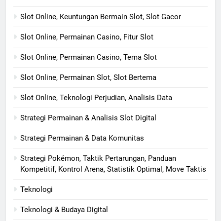
Slot Online, Keuntungan Bermain Slot, Slot Gacor
Slot Online, Permainan Casino, Fitur Slot
Slot Online, Permainan Casino, Tema Slot
Slot Online, Permainan Slot, Slot Bertema
Slot Online, Teknologi Perjudian, Analisis Data
Strategi Permainan & Analisis Slot Digital
Strategi Permainan & Data Komunitas
Strategi Pokémon, Taktik Pertarungan, Panduan
Kompetitif, Kontrol Arena, Statistik Optimal, Move Taktis
Teknologi
Teknologi & Budaya Digital