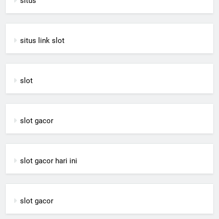
situs
situs link slot
slot
slot gacor
slot gacor hari ini
slot gacor