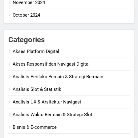
November 2024
October 2024
Categories
Akses Platform Digital
Akses Responsif dan Navigasi Digital
Analisis Perilaku Pemain & Strategi Bermain
Analisis Slot & Statistik
Analisis UX & Arsitektur Navigasi
Analisis Waktu Bermain & Strategi Slot
Bisnis & E-commerce