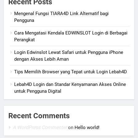
Recent Posts
Mengenal Fungsi TIARA4D Link Alternatif bagi
Pengguna
Cara Mengatasi Kendala EDWINSLOT Login di Berbagai
Perangkat
Login Edwinslot Lewat Safari untuk Pengguna iPhone
dengan Akses Lebih Aman
Tips Memilih Browser yang Tepat untuk Login Lebah4D
Lebah4D Login dan Standar Kenyamanan Akses Online
untuk Pengguna Digital
Recent Comments
A WordPress Commenter
on
Hello world!