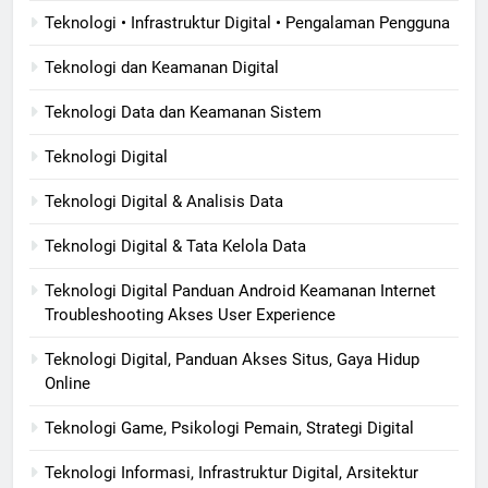
Teknologi • Infrastruktur Digital • Pengalaman Pengguna
Teknologi dan Keamanan Digital
Teknologi Data dan Keamanan Sistem
Teknologi Digital
Teknologi Digital & Analisis Data
Teknologi Digital & Tata Kelola Data
Teknologi Digital Panduan Android Keamanan Internet
Troubleshooting Akses User Experience
Teknologi Digital, Panduan Akses Situs, Gaya Hidup
Online
Teknologi Game, Psikologi Pemain, Strategi Digital
Teknologi Informasi, Infrastruktur Digital, Arsitektur