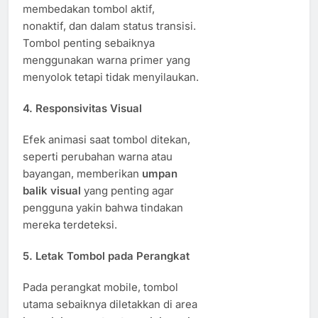
membedakan tombol aktif,
nonaktif, dan dalam status transisi.
Tombol penting sebaiknya
menggunakan warna primer yang
menyolok tetapi tidak menyilaukan.
4.
Responsivitas Visual
Efek animasi saat tombol ditekan,
seperti perubahan warna atau
bayangan, memberikan
umpan
balik visual
yang penting agar
pengguna yakin bahwa tindakan
mereka terdeteksi.
5.
Letak Tombol pada Perangkat
Pada perangkat mobile, tombol
utama sebaiknya diletakkan di area