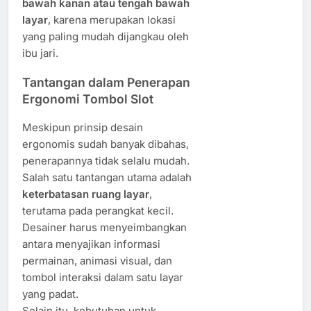
bawah kanan atau tengah bawah
layar
, karena merupakan lokasi
yang paling mudah dijangkau oleh
ibu jari.
Tantangan dalam Penerapan
Ergonomi Tombol Slot
Meskipun prinsip desain
ergonomis sudah banyak dibahas,
penerapannya tidak selalu mudah.
Salah satu tantangan utama adalah
keterbatasan ruang layar
,
terutama pada perangkat kecil.
Desainer harus menyeimbangkan
antara menyajikan informasi
permainan, animasi visual, dan
tombol interaksi dalam satu layar
yang padat.
Selain itu, kebutuhan untuk