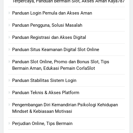
Terpercaya, Panduan Bermain Slot, Akses Aman Kaya787
Panduan Login Pemula dan Akses Aman
Panduan Pengguna, Solusi Masalah
Panduan Registrasi dan Akses Digital
Panduan Situs Keamanan Digital Slot Online
Panduan Slot Online, Promo dan Bonus Slot, Tips
Bermain Aman, Edukasi Pemain CorlaSlot
Panduan Stabilitas Sistem Login
Panduan Teknis & Akses Platform
Pengembangan Diri Kemandirian Psikologi Kehidupan
Mindset & Kebiasaan Motivasi
Perjudian Online, Tips Bermain