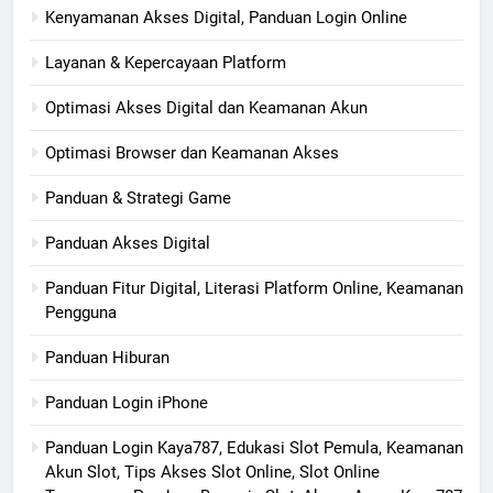
Kenyamanan Akses Digital, Panduan Login Online
Layanan & Kepercayaan Platform
Optimasi Akses Digital dan Keamanan Akun
Optimasi Browser dan Keamanan Akses
Panduan & Strategi Game
Panduan Akses Digital
Panduan Fitur Digital, Literasi Platform Online, Keamanan
Pengguna
Panduan Hiburan
Panduan Login iPhone
Panduan Login Kaya787, Edukasi Slot Pemula, Keamanan
Akun Slot, Tips Akses Slot Online, Slot Online