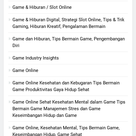
Game & Hiburan / Slot Online
Game & Hiburan Digital, Strategi Slot Online, Tips & Trik
Gaming, Hiburan Kreatif, Pengalaman Bermain
Game dan Hiburan, Tips Bermain Game, Pengembangan
Diri
Game Industry Insights
Game Online
Game Online Kesehatan dan Kebugaran Tips Bermain
Game Produktivitas Gaya Hidup Sehat
Game Online Sehat Kesehatan Mental dalam Game Tips
Bermain Game Manajemen Stres dan Game
Keseimbangan Hidup dan Game
Game Online, Kesehatan Mental, Tips Bermain Game,
Keseimbangan Hidup, Game Sehat