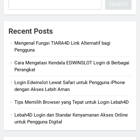
SEARCH
Recent Posts
Mengenal Fungsi TIARA4D Link Alternatif bagi
Pengguna
Cara Mengatasi Kendala EDWINSLOT Login di Berbagai
Perangkat
Login Edwinslot Lewat Safari untuk Pengguna iPhone
dengan Akses Lebih Aman
Tips Memilih Browser yang Tepat untuk Login Lebah4D
Lebah4D Login dan Standar Kenyamanan Akses Online
untuk Pengguna Digital