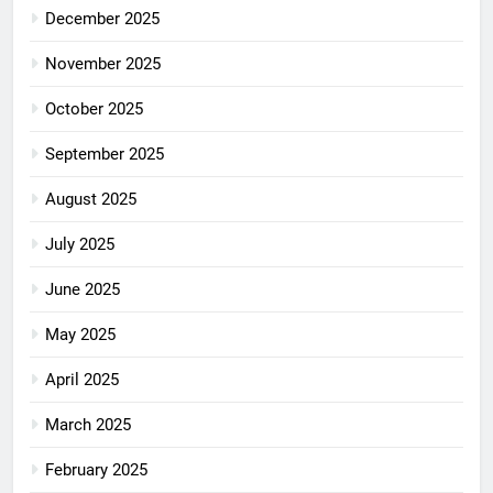
December 2025
November 2025
October 2025
September 2025
August 2025
July 2025
June 2025
May 2025
April 2025
March 2025
February 2025