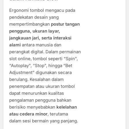
Ergonomi tombol mengacu pada
pendekatan desain yang
mempertimbangkan
postur tangan
pengguna, ukuran layar,
jangkauan jari, serta interaksi
alami
antara manusia dan
perangkat digital. Dalam permainan
slot online, tombol seperti “Spin”,
“Autoplay”, “Stop”, hingga “Bet
Adjustment” digunakan secara
berulang. Kesalahan dalam
penempatan atau ukuran tombol
dapat menurunkan kualitas
pengalaman pengguna bahkan
berisiko menyebabkan
kelelahan
atau cedera minor
, terutama
dalam sesi bermain yang panjang.