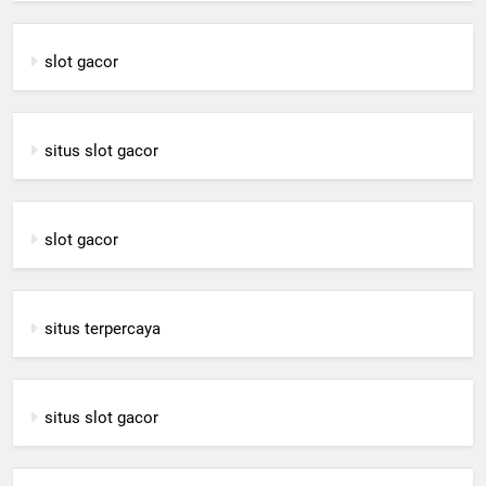
slot gacor
situs slot gacor
slot gacor
situs terpercaya
situs slot gacor