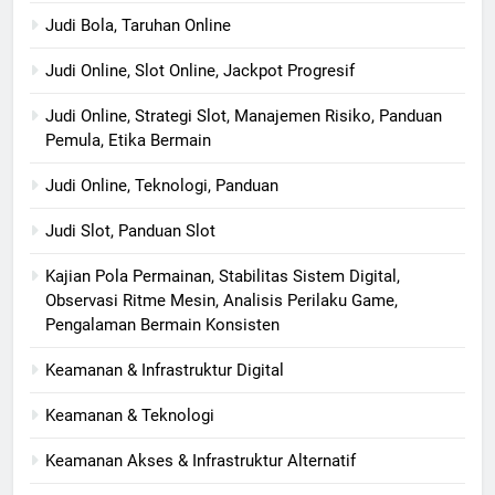
Judi Bola, Taruhan Online
Judi Online, Slot Online, Jackpot Progresif
Judi Online, Strategi Slot, Manajemen Risiko, Panduan
Pemula, Etika Bermain
Judi Online, Teknologi, Panduan
Judi Slot, Panduan Slot
Kajian Pola Permainan, Stabilitas Sistem Digital,
Observasi Ritme Mesin, Analisis Perilaku Game,
Pengalaman Bermain Konsisten
Keamanan & Infrastruktur Digital
Keamanan & Teknologi
Keamanan Akses & Infrastruktur Alternatif