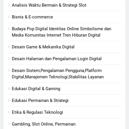
Analisis Waktu Bermain & Strategi Slot
Bisnis & E-commerce
Budaya Pop Digital Identitas Online Simbolisme dan
Media Komunitas Internet Tren Hiburan Digital
Desain Game & Mekanika Digital
Desain Halaman dan Pengalaman Login Digital
Desain Sistem,Pengalaman Pengguna,Platform
Digital,Manajemen Teknologi,Stabilitas Layanan
Edukasi Digital & Gaming
Edukasi Permainan & Strategi
Etika & Regulasi Teknologi
Gambling, Slot Online, Permainan