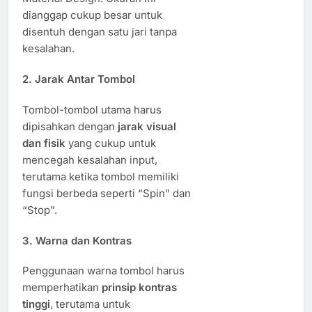
dianggap cukup besar untuk
disentuh dengan satu jari tanpa
kesalahan.
2.
Jarak Antar Tombol
Tombol-tombol utama harus
dipisahkan dengan
jarak visual
dan fisik
yang cukup untuk
mencegah kesalahan input,
terutama ketika tombol memiliki
fungsi berbeda seperti “Spin” dan
“Stop”.
3.
Warna dan Kontras
Penggunaan warna tombol harus
memperhatikan
prinsip kontras
tinggi
, terutama untuk