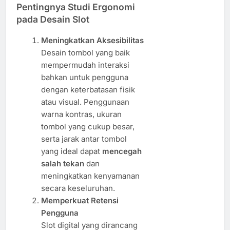
Pentingnya Studi Ergonomi
pada Desain Slot
Meningkatkan Aksesibilitas
Desain tombol yang baik
mempermudah interaksi
bahkan untuk pengguna
dengan keterbatasan fisik
atau visual. Penggunaan
warna kontras, ukuran
tombol yang cukup besar,
serta jarak antar tombol
yang ideal dapat
mencegah
salah tekan
dan
meningkatkan kenyamanan
secara keseluruhan.
Memperkuat Retensi
Pengguna
Slot digital yang dirancang