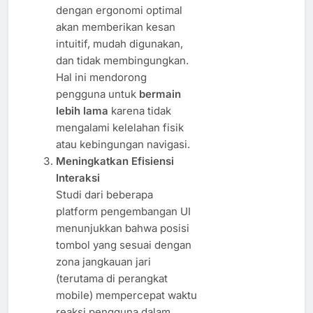
dengan ergonomi optimal
akan memberikan kesan
intuitif, mudah digunakan,
dan tidak membingungkan.
Hal ini mendorong
pengguna untuk
bermain
lebih lama
karena tidak
mengalami kelelahan fisik
atau kebingungan navigasi.
Meningkatkan Efisiensi
Interaksi
Studi dari beberapa
platform pengembangan UI
menunjukkan bahwa posisi
tombol yang sesuai dengan
zona jangkauan jari
(terutama di perangkat
mobile) mempercepat waktu
reaksi pengguna dalam