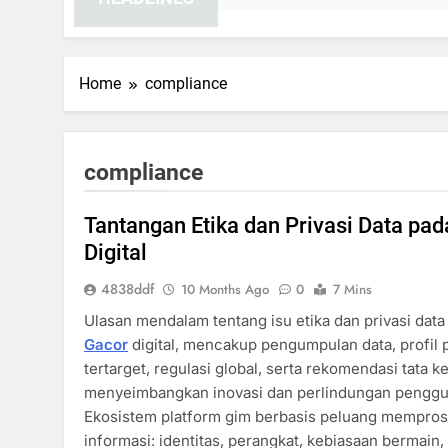
Home
compliance
compliance
Tantangan Etika dan Privasi Data pad
Digital
4838ddf
10 Months Ago
0
7 Mins
Ulasan mendalam tentang isu etika dan privasi data
Gacor
digital, mencakup pengumpulan data, profil 
tertarget, regulasi global, serta rekomendasi tata k
menyeimbangkan inovasi dan perlindungan penggu
Ekosistem platform gim berbasis peluang mempro
informasi: identitas, perangkat, kebiasaan bermai