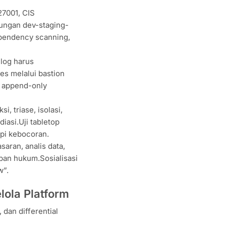
27001, CIS
ungan dev-staging-
ependency scanning,
 log harus
es melalui bastion
ui append-only
i, triase, isolasi,
asi.Uji tabletop
api kebocoran.
aran, analis data,
iban hukum.Sosialisasi
w”.
lola Platform
dan differential