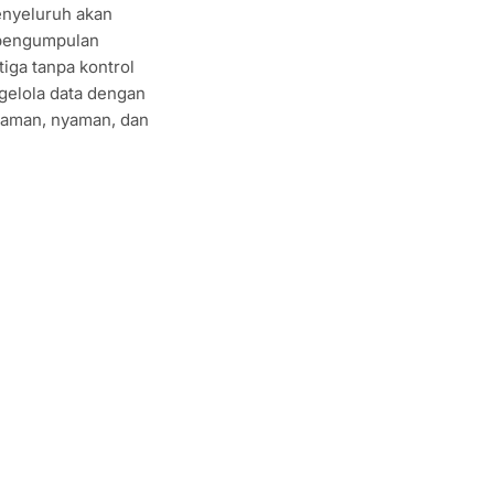
enyeluruh akan
 pengumpulan
tiga tanpa kontrol
gelola data dengan
 aman, nyaman, dan