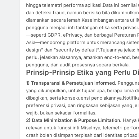
hingga telemetri performa aplikasi.Data ini bernilai
dan deteksi fraud, namun berisiko bila dikumpulkan
diamankan secara lemah.Keseimbangan antara utilit
pengguna menjadi inti tantangan etika serta privasi
—seperti GDPR, ePrivacy, dan berbagai Peraturan 
Asia—mendorong platform untuk merancang sistem
design” dan “security by default”.Tujuannya jelas
perlu, jelaskan alasannya, amankan end-to-end, ber
pengguna, dan audit prosesnya secara berkala.
Prinsip-Prinsip Etika yang Perlu D
1) Transparansi & Persetujuan Informed.
Pengguna 
yang dikumpulkan, untuk tujuan apa, berapa lama d
dibagikan, serta konsekuensi penolakannya.Notifika
preferensi privasi, dan ringkasan kebijakan yang je
wajib, bukan sekadar formalitas.
2) Data Minimization & Purpose Limitation.
Hanya 
relevan untuk fungsi inti.Misalnya, telemetri perf
crash boleh disimpan terpisah dari identitas pribadi