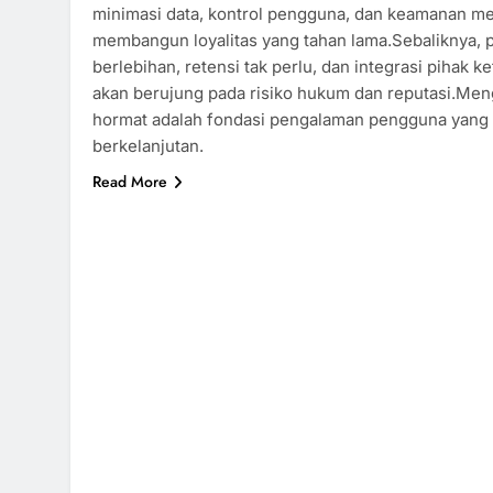
minimasi data, kontrol pengguna, dan keamanan m
membangun loyalitas yang tahan lama.Sebaliknya,
berlebihan, retensi tak perlu, dan integrasi pihak ke
akan berujung pada risiko hukum dan reputasi.Men
hormat adalah fondasi pengalaman pengguna yang
berkelanjutan.
Read More