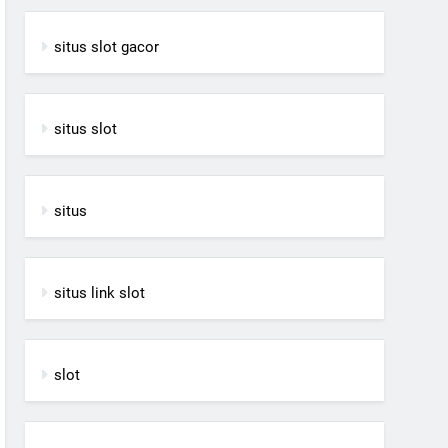
situs slot gacor
situs slot
situs
situs link slot
slot