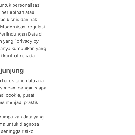
 untuk personalisasi
 berlebihan atau
as bisnis dan hak
.Modernisasi regulasi
Perlindungan Data di
 yang “privacy by
: hanya kumpulkan yang
i kontrol kepada
ijunjung
harus tahu data apa
isimpan, dengan siapa
si cookie, pusat
las menjadi praktik
kumpulkan data yang
orma untuk diagnosa
 sehingga risiko