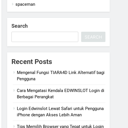
spaceman
Search
SEARCH
Recent Posts
Mengenal Fungsi TIARA4D Link Alternatif bagi
Pengguna
Cara Mengatasi Kendala EDWINSLOT Login di
Berbagai Perangkat
Login Edwinslot Lewat Safari untuk Pengguna
iPhone dengan Akses Lebih Aman
Tips Memilih Browser yang Tepat untuk Login