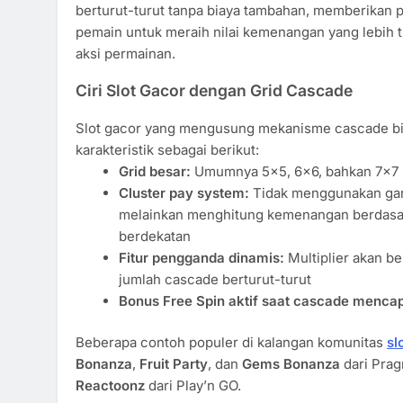
berturut-turut tanpa biaya tambahan, memberikan p
pemain untuk meraih nilai kemenangan yang lebih ti
aksi permainan.
Ciri Slot Gacor dengan Grid Cascade
Slot gacor yang mengusung mekanisme cascade bi
karakteristik sebagai berikut:
Grid besar:
Umumnya 5×5, 6×6, bahkan 7×7
Cluster pay system:
Tidak menggunakan gar
melainkan menghitung kemenangan berdasar
berdekatan
Fitur pengganda dinamis:
Multiplier akan be
jumlah cascade berturut-turut
Bonus Free Spin aktif saat cascade mencapa
Beberapa contoh populer di kalangan komunitas
sl
Bonanza
,
Fruit Party
, dan
Gems Bonanza
dari Prag
Reactoonz
dari Play’n GO.