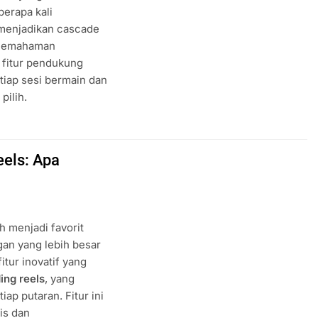
erapa kali
 menjadikan cascade
. Pemahaman
 fitur pendukung
iap sesi bermain dan
pilih.
eels: Apa
h menjadi favorit
an yang lebih besar
itur inovatif yang
ing reels
, yang
p putaran. Fitur ini
is dan