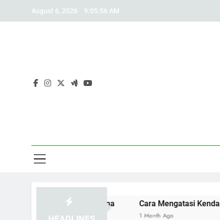
Skip
August 6, 2026
9:05:57 AM
to
content
Nep
Jelajahi 
natif bagi Pengguna
Cara Mengatasi Kendala EDWINSLOT
1 Month Ago
HEADLINES