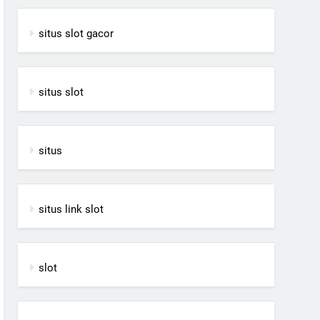
situs slot gacor
situs slot
situs
situs link slot
slot