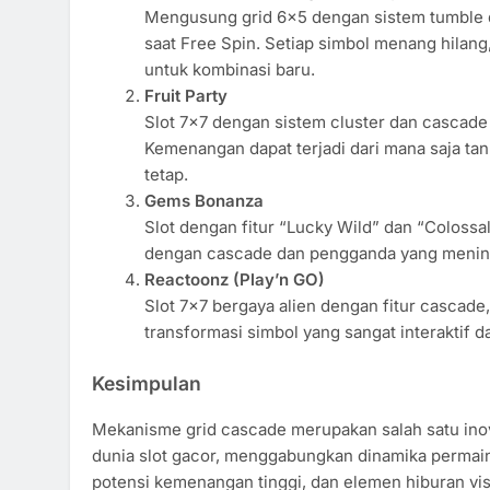
Mengusung grid 6×5 dengan sistem tumble
saat Free Spin. Setiap simbol menang hilan
untuk kombinasi baru.
Fruit Party
Slot 7×7 dengan sistem cluster dan cascade
Kemenangan dapat terjadi dari mana saja ta
tetap.
Gems Bonanza
Slot dengan fitur “Lucky Wild” dan “Colossa
dengan cascade dan pengganda yang mening
Reactoonz (Play’n GO)
Slot 7×7 bergaya alien dengan fitur cascade,
transformasi simbol yang sangat interaktif d
Kesimpulan
Mekanisme grid cascade merupakan salah satu inov
dunia slot gacor, menggabungkan dinamika permai
potensi kemenangan tinggi, dan elemen hiburan vis