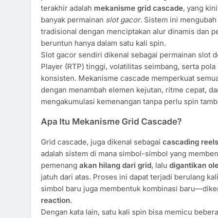
terakhir adalah
mekanisme grid cascade
, yang kin
banyak permainan
slot gacor
. Sistem ini mengubah
tradisional dengan menciptakan alur dinamis dan 
beruntun hanya dalam satu kali spin.
Slot gacor sendiri dikenal sebagai permainan slot 
Player (RTP) tinggi, volatilitas seimbang, serta po
konsisten. Mekanisme cascade memperkuat semua
dengan menambah elemen kejutan, ritme cepat, d
mengakumulasi kemenangan tanpa perlu spin tamb
Apa Itu Mekanisme Grid Cascade?
Grid cascade, juga dikenal sebagai
cascading reel
adalah sistem di mana simbol-simbol yang memben
pemenang
akan hilang dari grid
, lalu
digantikan ol
jatuh dari atas. Proses ini dapat terjadi berulang kal
simbol baru juga membentuk kombinasi baru—dike
reaction
.
Dengan kata lain, satu kali spin bisa memicu beb