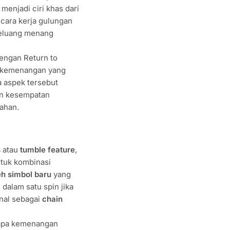
i menjadi ciri khas dari
 cara kerja gulungan
peluang menang
dengan Return to
la kemenangan yang
 aspek tersebut
an kesempatan
ahan.
s
atau
tumble feature
,
tuk kombinasi
eh simbol baru
yang
i dalam satu spin jika
nal sebagai
chain
erapa kemenangan