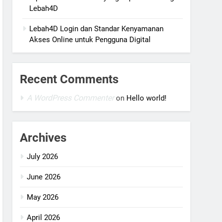
Lebah4D
Lebah4D Login dan Standar Kenyamanan
Akses Online untuk Pengguna Digital
Recent Comments
A WordPress Commenter
on
Hello world!
Archives
July 2026
June 2026
May 2026
April 2026