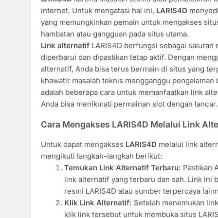
internet. Untuk mengatasi hal ini,
LARIS4D
menyed
yang memungkinkan pemain untuk mengakses situ
hambatan atau gangguan pada situs utama.
Link alternatif
LARIS4D berfungsi sebagai saluran 
diperbarui dan dipastikan tetap aktif. Dengan meng
alternatif, Anda bisa terus bermain di situs yang te
khawatir masalah teknis mengganggu pengalaman b
adalah beberapa cara untuk memanfaatkan link alte
Anda bisa menikmati permainan slot dengan lancar.
Cara Mengakses LARIS4D Melalui Link Alte
Untuk dapat mengakses
LARIS4D
melalui link alter
mengikuti langkah-langkah berikut:
Temukan Link Alternatif Terbaru:
Pastikan 
link alternatif yang terbaru dan sah. Link ini 
resmi LARIS4D atau sumber terpercaya lainn
Klik Link Alternatif:
Setelah menemukan link a
klik link tersebut untuk membuka situs LARI