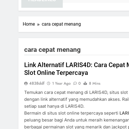
Home
cara cepat menang
cara cepat menang
Link Alternatif LARIS4D: Cara Cepat 
Slot Online Terpercaya
4838ddf
1 Year Ago
0
8 Mins
Temukan cara cepat menang di LARIS4D, situs slot 
dengan link alternatif yang memudahkan akses. R
setiap saat hanya di LARIS4D.
Bermain di situs slot online terpercaya seperti
LAR
peluang besar bagi Anda untuk meraih kemenanga
berbagai permainan slot yang menarik dan jackpot 