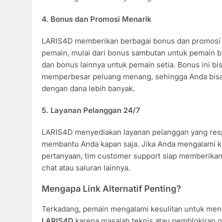
4. Bonus dan Promosi Menarik
LARIS4D memberikan berbagai bonus dan promosi 
pemain, mulai dari bonus sambutan untuk pemain 
dan bonus lainnya untuk pemain setia. Bonus ini bi
memperbesar peluang menang, sehingga Anda bisa
dengan dana lebih banyak.
5. Layanan Pelanggan 24/7
LARIS4D menyediakan layanan pelanggan yang resp
membantu Anda kapan saja. Jika Anda mengalami ke
pertanyaan, tim customer support siap memberikan 
chat atau saluran lainnya.
Mengapa Link Alternatif Penting?
Terkadang, pemain mengalami kesulitan untuk men
LARIS4D
karena masalah teknis atau pemblokiran o