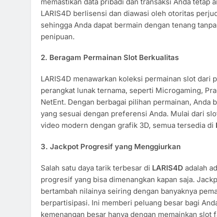
memastikan data pribadi dan transaksi Anda tetap am
LARIS4D berlisensi dan diawasi oleh otoritas perju
sehingga Anda dapat bermain dengan tenang tanpa
penipuan.
2. Beragam Permainan Slot Berkualitas
LARIS4D menawarkan koleksi permainan slot dari
perangkat lunak ternama, seperti Microgaming, Pra
NetEnt. Dengan berbagai pilihan permainan, Anda 
yang sesuai dengan preferensi Anda. Mulai dari slot
video modern dengan grafik 3D, semua tersedia di
3. Jackpot Progresif yang Menggiurkan
Salah satu daya tarik terbesar di
LARIS4D
adalah ad
progresif yang bisa dimenangkan kapan saja. Jackpo
bertambah nilainya seiring dengan banyaknya pema
berpartisipasi. Ini memberi peluang besar bagi And
kemenangan besar hanya dengan memainkan slot fa