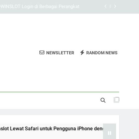
WINSLOT Login di Berbagai Perangkat
gguna iPhone dengan Akses Lebih Aman
owser yang Tepat untuk Login Lebah4D
TIARA4D Link Alternatif bagi Pengguna
NEWSLETTER
RANDOM NEWS
WINSLOT Login di Berbagai Perangkat
gguna iPhone dengan Akses Lebih Aman
owser yang Tepat untuk Login Lebah4D
Safari untuk Pengguna iPhone dengan Akses Lebih Aman