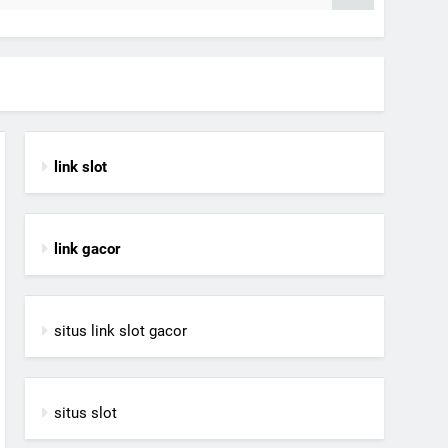
link slot
link gacor
situs link slot gacor
situs slot