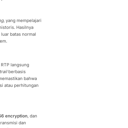
ng
, yang mempelajari
historis. Hasilnya
 luar batas normal
tem.
i RTP langsung
trail
berbasis
t memastikan bahwa
si atau perhitungan
6 encryption
, dan
ransmisi dan