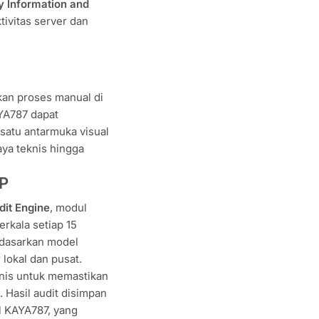
y Information and
ivitas server dan
kan proses manual di
AYA787 dapat
satu antarmuka visual
ya teknis hingga
TP
dit Engine
, modul
erkala setiap 15
erdasarkan model
 lokal dan pusat.
eknis untuk memastikan
. Hasil audit disimpan
l KAYA787, yang