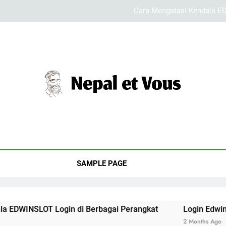
Cara Mengatasi Kendala ED
Login Edwinslot Lewat Safari untuk Pen
Tips Memilih Br
Mengenal Fungsi 
Cara Mengatasi Kendala ED
Login Edwinslot Lewat Safari untuk Pen
al Et Vous
Keindahan Nepal Dengan Panduan Dari Nepal Et Vous.
Tips Memilih Br
SAMPLE PAGE
T Login di Berbagai Perangkat
Login Edwinslot Lewat 
2 Months Ago