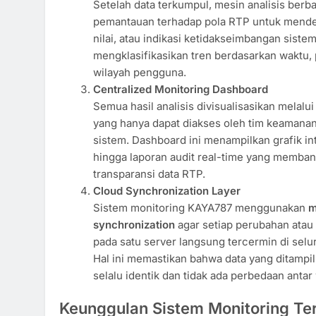
Setelah data terkumpul, mesin analisis berb
pemantauan terhadap pola RTP untuk mendet
nilai, atau indikasi ketidakseimbangan sistem
mengklasifikasikan tren berdasarkan waktu, 
wilayah pengguna.
Centralized Monitoring Dashboard
Semua hasil analisis divisualisasikan melalu
yang hanya dapat diakses oleh tim keamanan
sistem. Dashboard ini menampilkan grafik inte
hingga laporan audit real-time yang memba
transparansi data RTP.
Cloud Synchronization Layer
Sistem monitoring KAYA787 menggunakan
m
synchronization
agar setiap perubahan atau
pada satu server langsung tercermin di selur
Hal ini memastikan bahwa data yang ditampi
selalu identik dan tidak ada perbedaan antar 
Keunggulan Sistem Monitoring Te