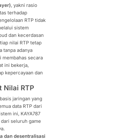
ayer)
, yakni rasio
tas terhadap
pengelolaan RTP tidak
elalui sistem
loud dan kecerdasan
iap nilai RTP tetap
na tanpa adanya
ini membahas secara
 ini bekerja,
dap kepercayaan dan
 Nilai RTP
basis jaringan yang
emua data RTP dari
sistem ini, KAYA787
 dari seluruh game
ya.
ta dan desentralisasi