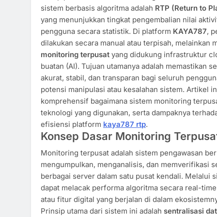
sistem berbasis algoritma adalah
RTP (Return to Pl
yang menunjukkan tingkat pengembalian nilai aktivi
pengguna secara statistik. Di platform
KAYA787
, 
dilakukan secara manual atau terpisah, melainkan m
monitoring terpusat
yang didukung infrastruktur c
buatan (AI). Tujuan utamanya adalah memastikan set
akurat, stabil, dan transparan bagi seluruh penggu
potensi manipulasi atau kesalahan sistem. Artikel 
komprehensif bagaimana sistem monitoring terpusat
teknologi yang digunakan, serta dampaknya terha
efisiensi platform
kaya787 rtp
.
Konsep Dasar Monitoring Terpusat
Monitoring terpusat adalah sistem pengawasan ber
mengumpulkan, menganalisis, dan memverifikasi s
berbagai server dalam satu pusat kendali. Melalui 
dapat melacak performa algoritma secara real-time
atau fitur digital yang berjalan di dalam ekosistemn
Prinsip utama dari sistem ini adalah
sentralisasi da