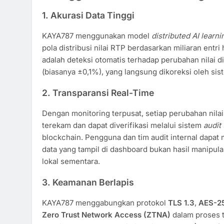
1.
Akurasi Data Tinggi
KAYA787 menggunakan model
distributed AI learni
pola distribusi nilai RTP berdasarkan miliaran entri 
adalah deteksi otomatis terhadap perubahan nilai di
(biasanya ±0,1%), yang langsung dikoreksi oleh sis
2.
Transparansi Real-Time
Dengan monitoring terpusat, setiap perubahan nila
terekam dan dapat diverifikasi melalui sistem
audit 
blockchain. Pengguna dan tim audit internal dapa
data yang tampil di dashboard bukan hasil manipula
lokal sementara.
3.
Keamanan Berlapis
KAYA787 menggabungkan protokol
TLS 1.3
,
AES-25
Zero Trust Network Access (ZTNA)
dalam proses t