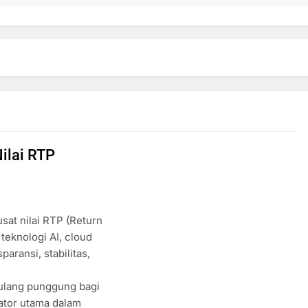
ilai RTP
sat nilai RTP (Return
teknologi AI, cloud
aransi, stabilitas,
tulang punggung bagi
kator utama dalam