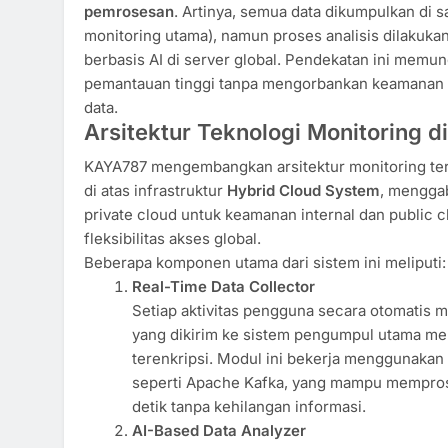
pemrosesan
. Artinya, semua data dikumpulkan di 
monitoring utama), namun proses analisis dilakuka
berbasis AI di server global. Pendekatan ini memu
pemantauan tinggi tanpa mengorbankan keamanan 
data.
Arsitektur Teknologi Monitoring 
KAYA787 mengembangkan arsitektur monitoring te
di atas infrastruktur
Hybrid Cloud System
, mengga
private cloud untuk keamanan internal dan public 
fleksibilitas akses global.
Beberapa komponen utama dari sistem ini meliputi:
Real-Time Data Collector
Setiap aktivitas pengguna secara otomatis 
yang dikirim ke sistem pengumpul utama mel
terenkripsi. Modul ini bekerja menggunakan
seperti Apache Kafka, yang mampu memprose
detik tanpa kehilangan informasi.
AI-Based Data Analyzer