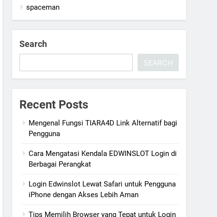
spaceman
Search
SEARCH
Recent Posts
Mengenal Fungsi TIARA4D Link Alternatif bagi
Pengguna
Cara Mengatasi Kendala EDWINSLOT Login di
Berbagai Perangkat
Login Edwinslot Lewat Safari untuk Pengguna
iPhone dengan Akses Lebih Aman
Tips Memilih Browser yang Tepat untuk Login