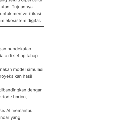
jutan. Tujuannya
 untuk memverifikasi
am ekosistem digital.
gan pendekatan
ata di setiap tahap
nakan model simulasi
oyeksikan hasil
 dibandingkan dengan
riode harian,
asis AI memantau
tandar yang