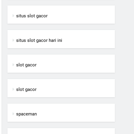
situs slot gacor
situs slot gacor hari ini
slot gacor
slot gacor
spaceman