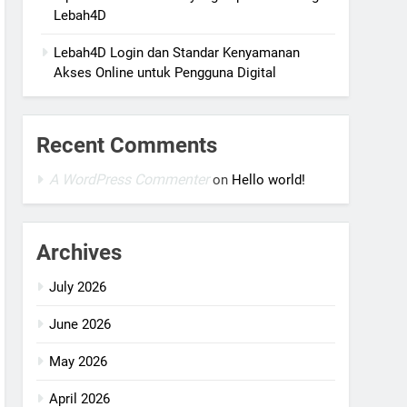
Lebah4D
Lebah4D Login dan Standar Kenyamanan
Akses Online untuk Pengguna Digital
Recent Comments
A WordPress Commenter
on
Hello world!
Archives
July 2026
June 2026
May 2026
April 2026