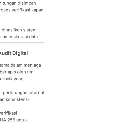
hitungan disimpan
oses verifikasi kapan
 dihasilkan sistem
njamin akurasi data.
udit Digital
tama dalam menjaga
berlapis oleh tim
terbaik yang
perhitungan internal
an konsistensi
erifikasi
SHA-256 untuk