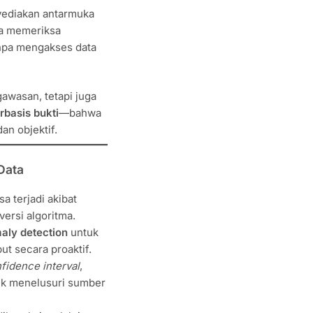
ediakan antarmuka
ga memeriksa
anpa mengakses data
gawasan, tetapi juga
basis bukti
—bahwa
an objektif.
Data
sa terjadi akibat
versi algoritma.
aly detection
untuk
t secara proaktif.
fidence interval
,
tuk menelusuri sumber