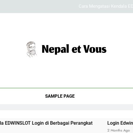
Cara Mengatasi Kendala ED
Login Edwinslot Lewat Safari untuk Pen
Tips Memilih Br
Mengenal Fungsi 
Cara Mengatasi Kendala ED
Login Edwinslot Lewat Safari untuk Pen
al Et Vous
Keindahan Nepal Dengan Panduan Dari Nepal Et Vous.
Tips Memilih Br
SAMPLE PAGE
T Login di Berbagai Perangkat
Login Edwinslot Lewat 
2 Months Ago