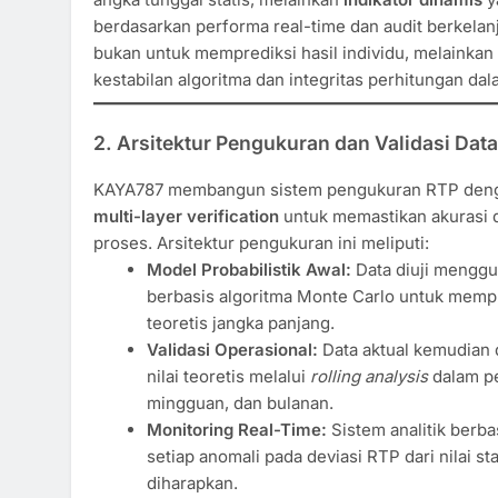
berdasarkan performa real-time dan audit berkelan
bukan untuk memprediksi hasil individu, melainkan
kestabilan algoritma dan integritas perhitungan dal
2. Arsitektur Pengukuran dan Validasi Data
KAYA787 membangun sistem pengukuran RTP den
multi-layer verification
untuk memastikan akurasi d
proses. Arsitektur pengukuran ini meliputi:
Model Probabilistik Awal:
Data diuji menggu
berbasis algoritma Monte Carlo untuk mempr
teoretis jangka panjang.
Validasi Operasional:
Data aktual kemudian
nilai teoretis melalui
rolling analysis
dalam pe
mingguan, dan bulanan.
Monitoring Real-Time:
Sistem analitik berb
setiap anomali pada deviasi RTP dari nilai s
diharapkan.