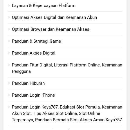
Layanan & Kepercayaan Platform
Optimasi Akses Digital dan Keamanan Akun
Optimasi Browser dan Keamanan Akses
Panduan & Strategi Game
Panduan Akses Digital
Panduan Fitur Digital, Literasi Platform Online, Keamanan
Pengguna
Panduan Hiburan
Panduan Login iPhone
Panduan Login Kaya787, Edukasi Slot Pemula, Keamanan
Akun Slot, Tips Akses Slot Online, Slot Online
Terpercaya, Panduan Bermain Slot, Akses Aman Kaya787