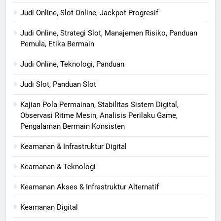
Judi Online, Slot Online, Jackpot Progresif
Judi Online, Strategi Slot, Manajemen Risiko, Panduan
Pemula, Etika Bermain
Judi Online, Teknologi, Panduan
Judi Slot, Panduan Slot
Kajian Pola Permainan, Stabilitas Sistem Digital,
Observasi Ritme Mesin, Analisis Perilaku Game,
Pengalaman Bermain Konsisten
Keamanan & Infrastruktur Digital
Keamanan & Teknologi
Keamanan Akses & Infrastruktur Alternatif
Keamanan Digital