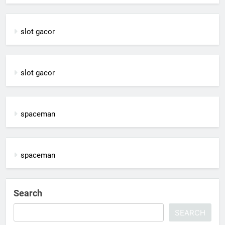
slot gacor
slot gacor
spaceman
spaceman
Search
SEARCH