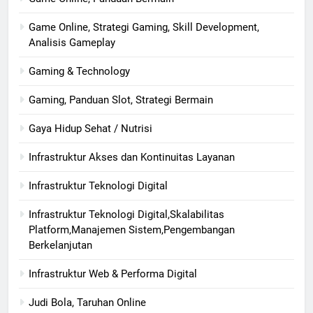
Game Online, Strategi Gaming, Skill Development,
Analisis Gameplay
Gaming & Technology
Gaming, Panduan Slot, Strategi Bermain
Gaya Hidup Sehat / Nutrisi
Infrastruktur Akses dan Kontinuitas Layanan
Infrastruktur Teknologi Digital
Infrastruktur Teknologi Digital,Skalabilitas
Platform,Manajemen Sistem,Pengembangan
Berkelanjutan
Infrastruktur Web & Performa Digital
Judi Bola, Taruhan Online