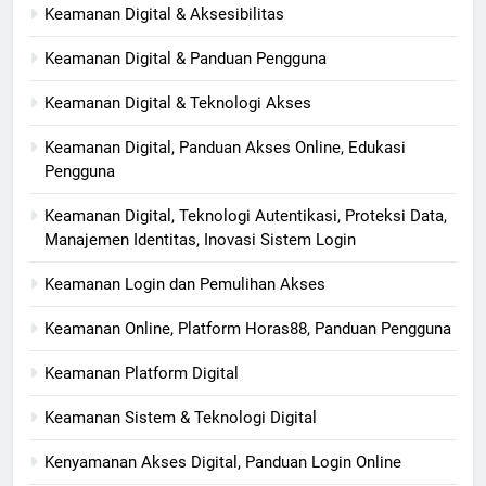
Keamanan Digital & Aksesibilitas
Keamanan Digital & Panduan Pengguna
Keamanan Digital & Teknologi Akses
Keamanan Digital, Panduan Akses Online, Edukasi
Pengguna
Keamanan Digital, Teknologi Autentikasi, Proteksi Data,
Manajemen Identitas, Inovasi Sistem Login
Keamanan Login dan Pemulihan Akses
Keamanan Online, Platform Horas88, Panduan Pengguna
Keamanan Platform Digital
Keamanan Sistem & Teknologi Digital
Kenyamanan Akses Digital, Panduan Login Online