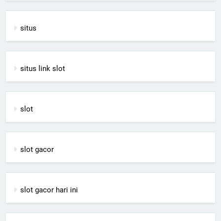
situs
situs link slot
slot
slot gacor
slot gacor hari ini