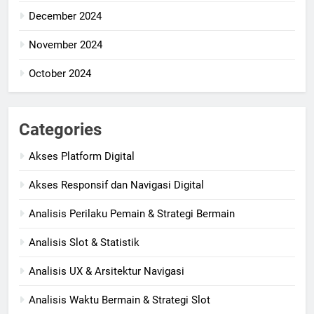
December 2024
November 2024
October 2024
Categories
Akses Platform Digital
Akses Responsif dan Navigasi Digital
Analisis Perilaku Pemain & Strategi Bermain
Analisis Slot & Statistik
Analisis UX & Arsitektur Navigasi
Analisis Waktu Bermain & Strategi Slot