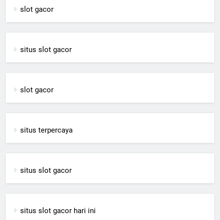
slot gacor
situs slot gacor
slot gacor
situs terpercaya
situs slot gacor
situs slot gacor hari ini