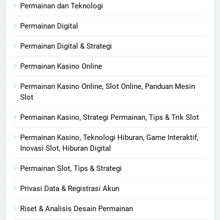
Permainan dan Teknologi
Permainan Digital
Permainan Digital & Strategi
Permainan Kasino Online
Permainan Kasino Online, Slot Online, Panduan Mesin
Slot
Permainan Kasino, Strategi Permainan, Tips & Trik Slot
Permainan Kasino, Teknologi Hiburan, Game Interaktif,
Inovasi Slot, Hiburan Digital
Permainan Slot, Tips & Strategi
Privasi Data & Registrasi Akun
Riset & Analisis Desain Permainan