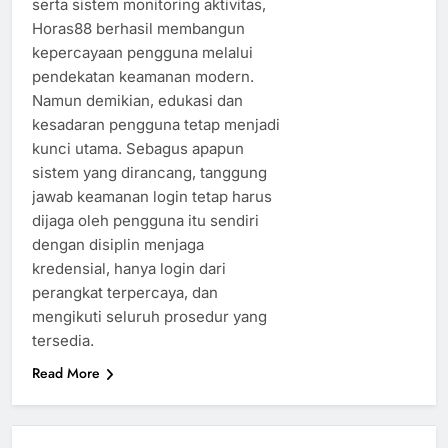
serta sistem monitoring aktivitas,
Horas88 berhasil membangun
kepercayaan pengguna melalui
pendekatan keamanan modern.
Namun demikian, edukasi dan
kesadaran pengguna tetap menjadi
kunci utama. Sebagus apapun
sistem yang dirancang, tanggung
jawab keamanan login tetap harus
dijaga oleh pengguna itu sendiri
dengan disiplin menjaga
kredensial, hanya login dari
perangkat terpercaya, dan
mengikuti seluruh prosedur yang
tersedia.
Read More