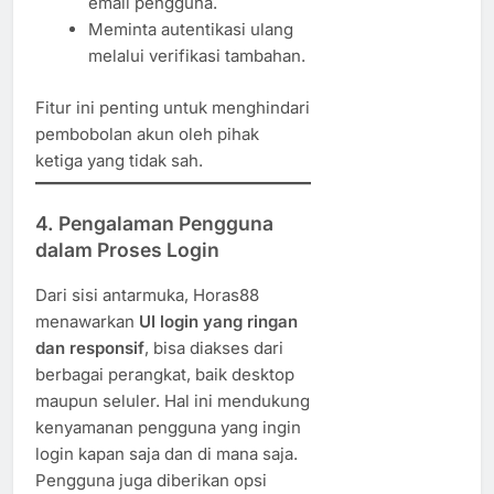
email pengguna.
Meminta autentikasi ulang
melalui verifikasi tambahan.
Fitur ini penting untuk menghindari
pembobolan akun oleh pihak
ketiga yang tidak sah.
4. Pengalaman Pengguna
dalam Proses Login
Dari sisi antarmuka, Horas88
menawarkan
UI login yang ringan
dan responsif
, bisa diakses dari
berbagai perangkat, baik desktop
maupun seluler. Hal ini mendukung
kenyamanan pengguna yang ingin
login kapan saja dan di mana saja.
Pengguna juga diberikan opsi