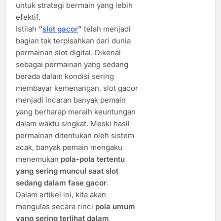
untuk strategi bermain yang lebih
efektif.
Istilah
“
slot gacor
”
telah menjadi
bagian tak terpisahkan dari dunia
permainan slot digital. Dikenal
sebagai permainan yang sedang
berada dalam kondisi sering
membayar kemenangan, slot gacor
menjadi incaran banyak pemain
yang berharap meraih keuntungan
dalam waktu singkat. Meski hasil
permainan ditentukan oleh sistem
acak, banyak pemain mengaku
menemukan
pola-pola tertentu
yang sering muncul saat slot
sedang dalam fase gacor
.
Dalam artikel ini, kita akan
mengulas secara rinci
pola umum
yang sering terlihat dalam