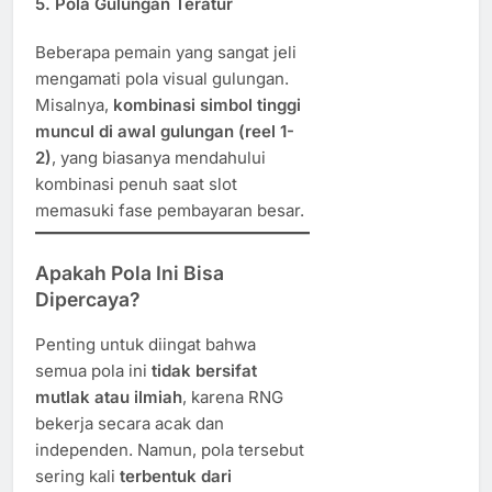
5.
Pola Gulungan Teratur
Beberapa pemain yang sangat jeli
mengamati pola visual gulungan.
Misalnya,
kombinasi simbol tinggi
muncul di awal gulungan (reel 1-
2)
, yang biasanya mendahului
kombinasi penuh saat slot
memasuki fase pembayaran besar.
Apakah Pola Ini Bisa
Dipercaya?
Penting untuk diingat bahwa
semua pola ini
tidak bersifat
mutlak atau ilmiah
, karena RNG
bekerja secara acak dan
independen. Namun, pola tersebut
sering kali
terbentuk dari