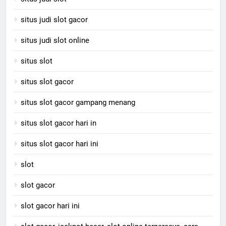
situs judi slot gacor
situs judi slot online
situs slot
situs slot gacor
situs slot gacor gampang menang
situs slot gacor hari in
situs slot gacor hari ini
slot
slot gacor
slot gacor hari ini