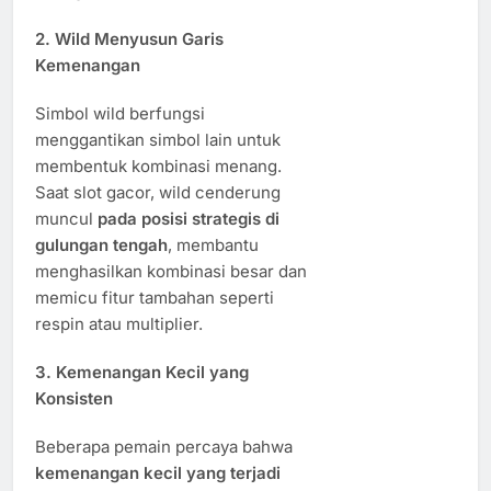
2.
Wild Menyusun Garis
Kemenangan
Simbol wild berfungsi
menggantikan simbol lain untuk
membentuk kombinasi menang.
Saat slot gacor, wild cenderung
muncul
pada posisi strategis di
gulungan tengah
, membantu
menghasilkan kombinasi besar dan
memicu fitur tambahan seperti
respin atau multiplier.
3.
Kemenangan Kecil yang
Konsisten
Beberapa pemain percaya bahwa
kemenangan kecil yang terjadi