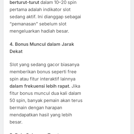
berturut-turut
dalam 10–20 spin
pertama adalah indikator slot
sedang aktif. Ini dianggap sebagai
“pemanasan” sebelum slot
mengeluarkan hadiah besar.
4.
Bonus Muncul dalam Jarak
Dekat
Slot yang sedang gacor biasanya
memberikan bonus seperti free
spin atau fitur interaktif lainnya
dalam frekuensi lebih rapat
. Jika
fitur bonus muncul dua kali dalam
50 spin, banyak pemain akan terus
bermain dengan harapan
mendapatkan hasil yang lebih
besar.