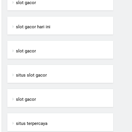
slot gacor
slot gacor hari ini
slot gacor
situs slot gacor
slot gacor
situs terpercaya