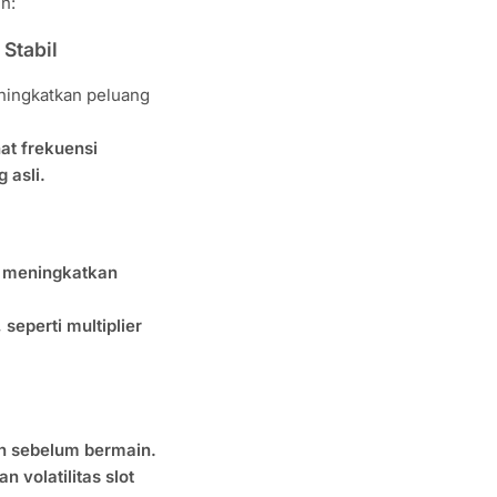
n:
 Stabil
ingkatkan peluang
at frekuensi
asli.
k meningkatkan
 seperti multiplier
n sebelum bermain.
 volatilitas slot