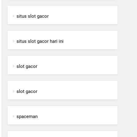
situs slot gacor
situs slot gacor hari ini
slot gacor
slot gacor
spaceman