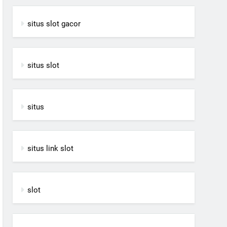
situs slot gacor
situs slot
situs
situs link slot
slot