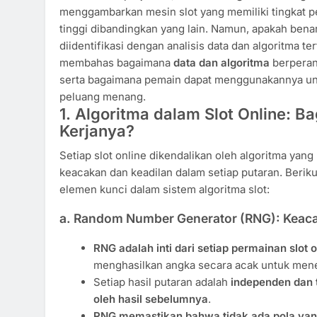
menggambarkan mesin slot yang memiliki tingkat 
tinggi dibandingkan yang lain. Namun, apakah benar
diidentifikasi dengan analisis data dan algoritma ter
membahas bagaimana
data dan algoritma
berperan 
serta bagaimana pemain dapat menggunakannya u
peluang menang.
1. Algoritma dalam Slot Online: 
Kerjanya?
Setiap slot online dikendalikan oleh algoritma yan
keacakan dan keadilan dalam setiap putaran. Berik
elemen kunci dalam sistem algoritma slot:
a. Random Number Generator (RNG): Keaca
RNG adalah inti dari setiap permainan slot o
menghasilkan angka secara acak untuk mene
Setiap hasil putaran adalah
independen dan 
oleh hasil sebelumnya
.
RNG memastikan bahwa tidak ada pola yang