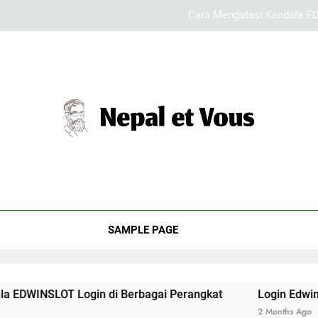
Cara Mengatasi Kendala ED
Login Edwinslot Lewat Safari untuk Pen
Tips Memilih Br
Mengenal Fungsi 
Cara Mengatasi Kendala ED
Login Edwinslot Lewat Safari untuk Pen
al Et Vous
Keindahan Nepal Dengan Panduan Dari Nepal Et Vous.
Tips Memilih Br
SAMPLE PAGE
T Login di Berbagai Perangkat
Login Edwinslot Lewat 
2 Months Ago