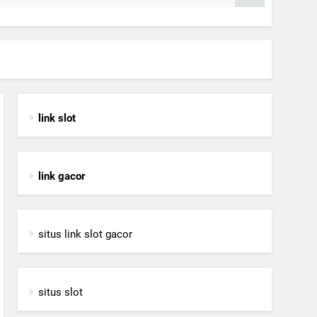
link slot
link gacor
situs link slot gacor
situs slot