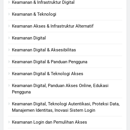
Keamanan & Infrastruktur Digital
Keamanan & Teknologi
Keamanan Akses & Infrastruktur Alternatif
Keamanan Digital
Keamanan Digital & Aksesibilitas
Keamanan Digital & Panduan Pengguna
Keamanan Digital & Teknologi Akses
Keamanan Digital, Panduan Akses Online, Edukasi
Pengguna
Keamanan Digital, Teknologi Autentikasi, Proteksi Data,
Manajemen Identitas, Inovasi Sistem Login
Keamanan Login dan Pemulihan Akses