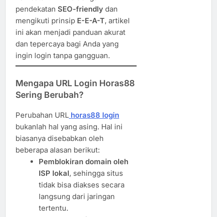
pendekatan
SEO-friendly
dan
mengikuti prinsip
E-E-A-T
, artikel
ini akan menjadi panduan akurat
dan tepercaya bagi Anda yang
ingin login tanpa gangguan.
Mengapa URL Login Horas88
Sering Berubah?
Perubahan URL
horas88 login
bukanlah hal yang asing. Hal ini
biasanya disebabkan oleh
beberapa alasan berikut:
Pemblokiran domain oleh
ISP lokal
, sehingga situs
tidak bisa diakses secara
langsung dari jaringan
tertentu.